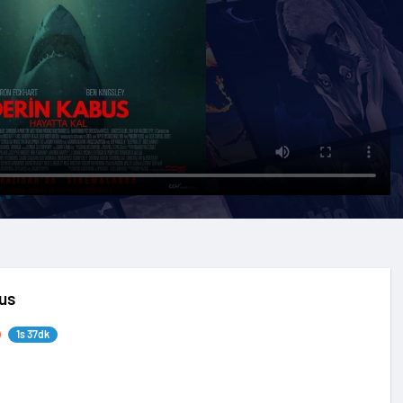
us
1s 37dk