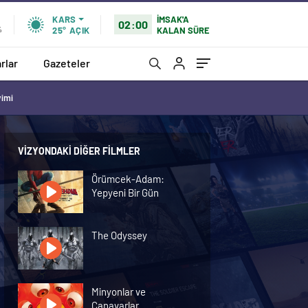
İMSAK'A
KARS
02:00
KALAN SÜRE
%
25°
AÇIK
rlar
Gazeteler
vimi
VIZYONDAKI DIĞER FILMLER
Örümcek-Adam:
Yepyeni Bir Gün
The Odyssey
Minyonlar ve
Canavarlar