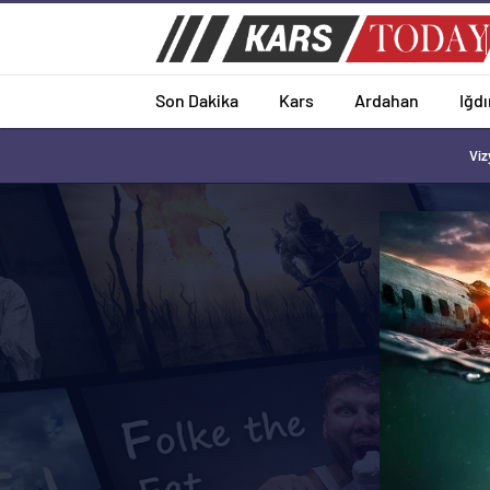
Son Dakika
Kars
Ardahan
Iğdı
Viz