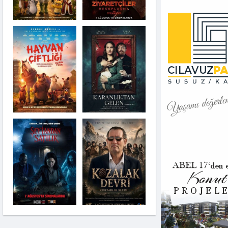
Karanlıktan Gelen
Şeytandan Satılık
Moana
Kozalak Devri