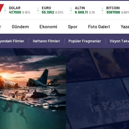
DOLAR
EURO
ALTIN
BITCOIN
47,7000
55,1952
6.668,11
3097096
0.15%
0.31%
2,70
0,80
r
Gündem
Ekonomi
Spor
Foto Galeri
Yaza
yondaki Filmler
Haftanın Filmleri
Popüler Fragmanlar
Vizyon Tak