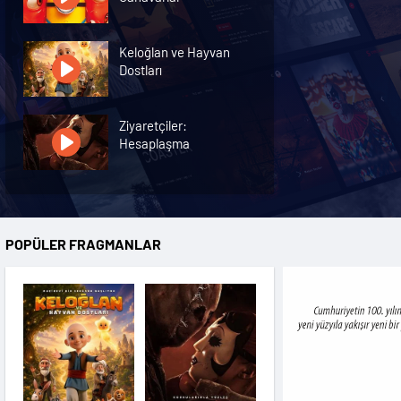
Keloğlan ve Hayvan
Dostları
Ziyaretçiler:
Hesaplaşma
Nasreddin Hoca:
Zaman Yolcusu 4
POPÜLER FRAGMANLAR
Oyuncak Hikayesi 5
Hayvan Çiftliği