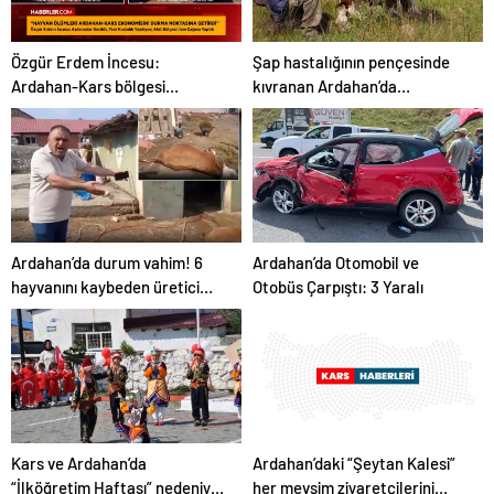
Özgür Erdem İncesu:
Şap hastalığının pençesinde
Ardahan-Kars bölgesi
kıvranan Ardahan’da
hayvancılıkta afet bölgesi ilan
çaresizliğin fotoğrafı
edilmeli
Ardahan’da durum vahim! 6
Ardahan’da Otomobil ve
hayvanını kaybeden üretici
Otobüs Çarpıştı: 3 Yaralı
ahırı gösterip isyan etti
Kars ve Ardahan’da
Ardahan’daki “Şeytan Kalesi”
“İlköğretim Haftası” nedeniyle
her mevsim ziyaretçilerini