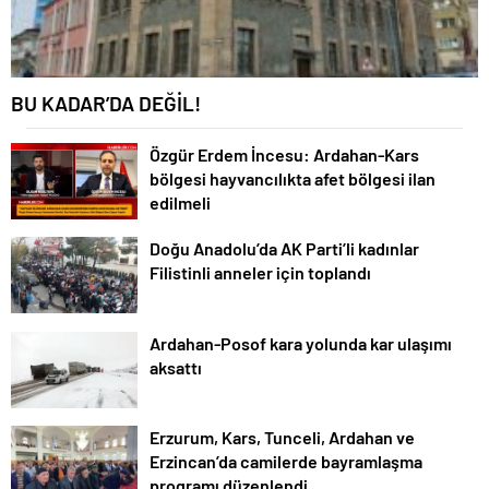
BU KADAR’DA DEĞİL!
Özgür Erdem İncesu: Ardahan-Kars
bölgesi hayvancılıkta afet bölgesi ilan
edilmeli
Doğu Anadolu’da AK Parti’li kadınlar
Filistinli anneler için toplandı
Ardahan-Posof kara yolunda kar ulaşımı
aksattı
Erzurum, Kars, Tunceli, Ardahan ve
Erzincan’da camilerde bayramlaşma
programı düzenlendi