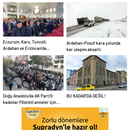
görüntülendi
Erzurum, Kars, Tunceli,
Ardahan-Posof kara yolunda
Ardahan ve Erzincan’da
kar ulaşımı aksattı
camilerde bayramlaşma
programı düzenlendi
Doğu Anadolu’da AK Parti’li
BU KADAR’DA DEĞİL!
kadınlar Filistinli anneler için
toplandı