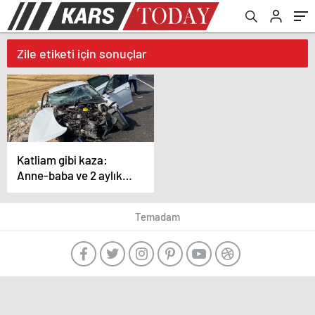
Zile etiketi için sonuçlar
Katliam gibi kaza:
Anne-baba ve 2 aylık
bebekleri öldü, kızları
ağır yaralı
Temadam