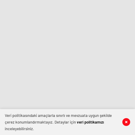
Veri politikasındaki amaçlarla sınırlı ve mevzuata uygun şekilde
çerez konumlandırmaktayız. Detaylar için
veri politikamızı
inceleyebilirsiniz.