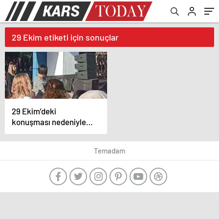
29 Ekim etiketi için sonuçlar
29 Ekim’deki
konuşması nedeniyle
gözaltına alınmıştı… O
öğretmen adli
Temadam
kontrolle serbest