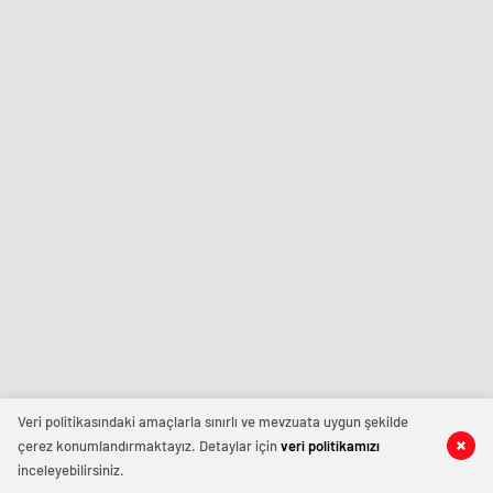
Veri politikasındaki amaçlarla sınırlı ve mevzuata uygun şekilde
çerez konumlandırmaktayız. Detaylar için
veri politikamızı
inceleyebilirsiniz.