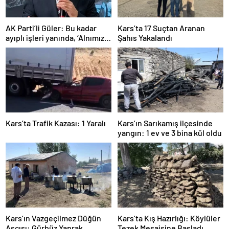
AK Parti’li Güler: Bu kadar
Kars’ta 17 Suçtan Aranan
ayıplı işleri yanında, ‘Alnımız
Şahıs Yakalandı
ak, bir leke bile yok bizde’
diyor
Kars’ta Trafik Kazası: 1 Yaralı
Kars’ın Sarıkamış ilçesinde
yangın: 1 ev ve 3 bina kül oldu
Kars’ın Vazgeçilmez Düğün
Kars’ta Kış Hazırlığı: Köylüler
Aşçısı: Gürbüz Yaprak
Tezek Mesaisine Başladı