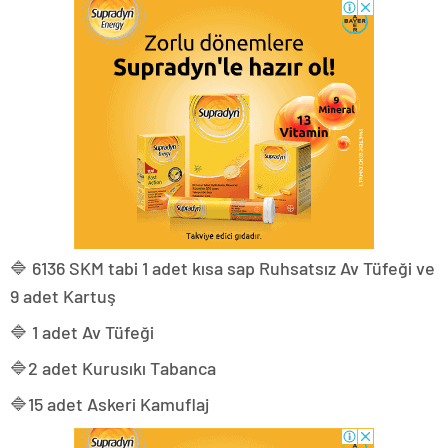
🔷 6136 SKM tabi 1 adet kısa sap Ruhsatsız Av Tüfeği ve
9 adet Kartuş
🔷 1 adet Av Tüfeği
🔷2 adet Kurusıkı Tabanca
🔷15 adet Askeri Kamuflaj