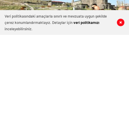
Veri politikasındaki amaçlarla sınırlı ve mevzuata uygun şekilde
çerez konumlandırmaktayız. Detaylar için
veri politikamızı
0
0
0
0
inceleyebilirsiniz.
Sayıştay Başkanı Metin Yener Kars’ta
29 Nisan 2024 10:09
ABONE OL
News