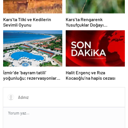
Kars’ta Tilki ve Kedilerin
Kars’ta Rengarenk
Sevimli Oyunu
Yusufçuklar Doğayı
Şenlendiriyor
İzmir’de ‘bayram tatili’
Halit Ergenç ve Rıza
yoğunluğu; rezervasyonlar
Kocaoğlu’na hapis cezası
yüzde 90’a ulaştı