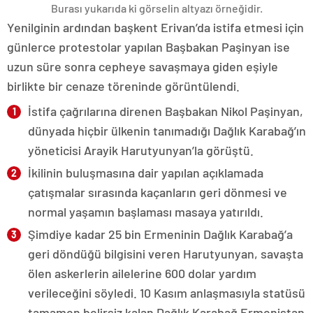
Burası yukarıda ki görselin altyazı örneğidir.
Yenilginin ardından başkent Erivan’da istifa etmesi için
günlerce protestolar yapılan Başbakan Paşinyan ise
uzun süre sonra cepheye savaşmaya giden eşiyle
birlikte bir cenaze töreninde görüntülendi.
İstifa çağrılarına direnen Başbakan Nikol Paşinyan,
dünyada hiçbir ülkenin tanımadığı Dağlık Karabağ’ın
yöneticisi Arayik Harutyunyan’la görüştü.
İkilinin buluşmasına dair yapılan açıklamada
çatışmalar sırasında kaçanların geri dönmesi ve
normal yaşamın başlaması masaya yatırıldı.
Şimdiye kadar 25 bin Ermeninin Dağlık Karabağ’a
geri döndüğü bilgisini veren Harutyunyan, savaşta
ölen askerlerin ailelerine 600 dolar yardım
verileceğini söyledi. 10 Kasım anlaşmasıyla statüsü
tamamen belirsiz kalan Dağlık Karabağ Ermenistan