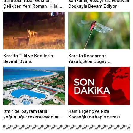
Gazeteci-Yazar Gökhan
Sarıkamış Bozayı Yaz Festivali
Çelik’ten Yeni Roman: Hilal
Coşkuyla Devam Ediyor
Birliği
Kars’ta Tilki ve Kedilerin
Kars’ta Rengarenk
Sevimli Oyunu
Yusufçuklar Doğayı
Şenlendiriyor
İzmir’de ‘bayram tatili’
Halit Ergenç ve Rıza
yoğunluğu; rezervasyonlar
Kocaoğlu’na hapis cezası
yüzde 90’a ulaştı