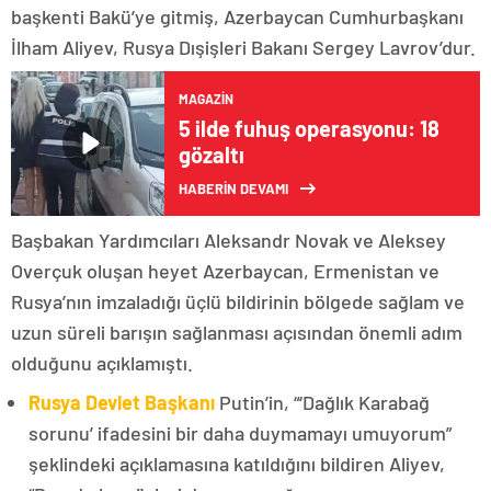
başkenti Bakü’ye gitmiş, Azerbaycan Cumhurbaşkanı
İlham Aliyev, Rusya Dışişleri Bakanı Sergey Lavrov’dur.
MAGAZIN
5 ilde fuhuş operasyonu: 18
gözaltı
HABERİN DEVAMI
Başbakan Yardımcıları Aleksandr Novak ve Aleksey
Overçuk oluşan heyet Azerbaycan, Ermenistan ve
Rusya’nın imzaladığı üçlü bildirinin bölgede sağlam ve
uzun süreli barışın sağlanması açısından önemli adım
olduğunu açıklamıştı.
Rusya Devlet Başkanı
Putin’in, “‘Dağlık Karabağ
sorunu’ ifadesini bir daha duymamayı umuyorum”
şeklindeki açıklamasına katıldığını bildiren Aliyev,