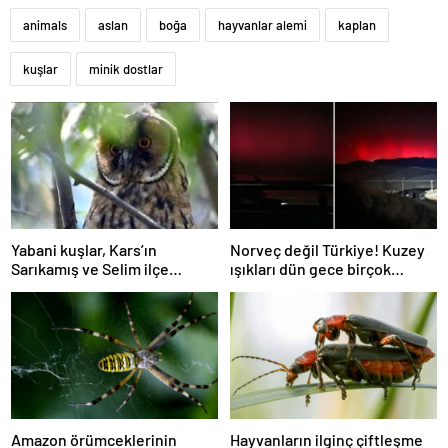
animals
aslan
boğa
hayvanlar alemi
kaplan
kuşlar
minik dostlar
Yabani kuşlar, Kars’ın
Norveç değil Türkiye! Kuzey
Sarıkamış ve Selim ilçe
ışıkları dün gece birçok
merkezlerinde bile özgürce
kentimizde görüldü
dolaşıyor
Amazon örümceklerinin
Hayvanların ilginç çiftleşme