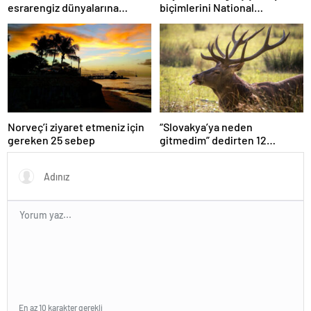
esrarengiz dünyalarına
biçimlerini National
gitmeye hazır olun.
Geographic görüntüledi.
Norveç’i ziyaret etmeniz için
“Slovakya’ya neden
gereken 25 sebep
gitmedim” dedirten 12
fotoğraf
En az 10 karakter gerekli