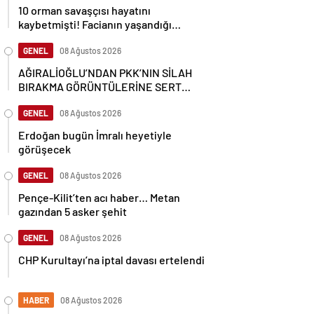
10 orman savaşçısı hayatını
kaybetmişti! Facianın yaşandığı
bölgenin görüntüleri ortaya çıktı
GENEL
08 Ağustos 2026
AĞIRALİOĞLU’NDAN PKK’NIN SİLAH
BIRAKMA GÖRÜNTÜLERİNE SERT
TEPKİ
GENEL
08 Ağustos 2026
Erdoğan bugün İmralı heyetiyle
görüşecek
GENEL
08 Ağustos 2026
Pençe-Kilit’ten acı haber… Metan
gazından 5 asker şehit
GENEL
08 Ağustos 2026
CHP Kurultayı’na iptal davası ertelendi
HABER
08 Ağustos 2026