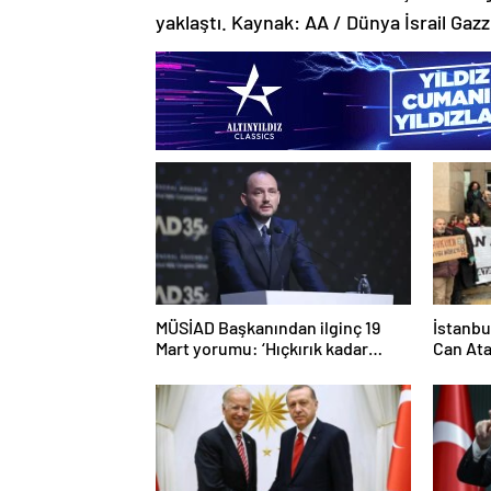
yaklaştı. Kaynak: AA / Dünya İsrail Ga
MÜSİAD Başkanından ilginç 19
İstanbu
Mart yorumu: ‘Hıçkırık kadar
Can Ata
etkisi olmuştur’