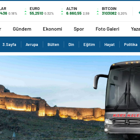
LAR
EURO
ALTIN
BITCOIN
7436
55,2510
6.660,55
3103082
0.18%
0.32%
2,59
0,20%
r
Gündem
Ekonomi
Spor
Foto Galeri
Yaza
3.Sayfa
Avrupa
Bülten
Din
Eğitim
Hayat
Politika