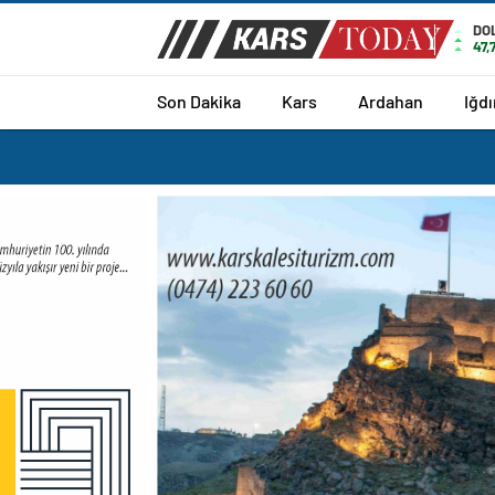
DO
47,
Son Dakika
Kars
Ardahan
Iğdı