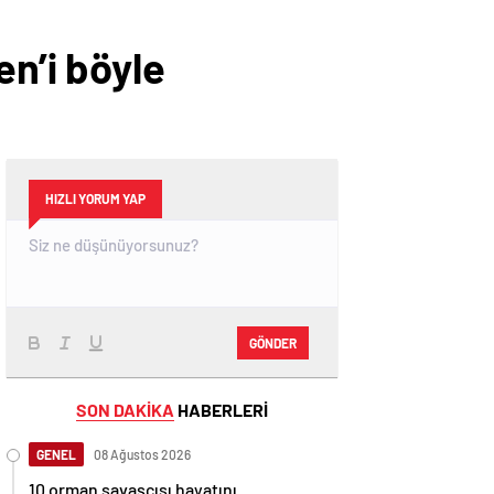
en’i böyle
HIZLI YORUM YAP
GÖNDER
SON DAKİKA
HABERLERİ
GENEL
08 Ağustos 2026
10 orman savaşçısı hayatını