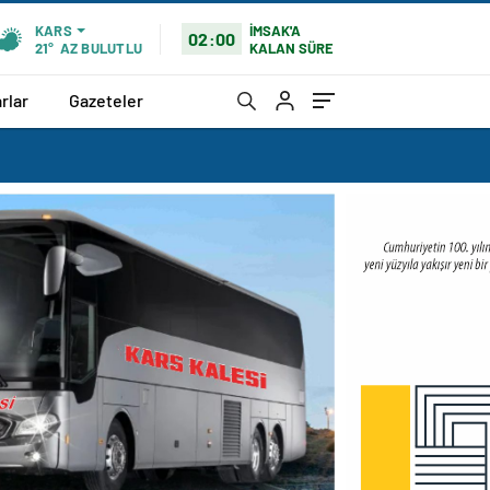
İMSAK'A
KARS
02:00
KALAN SÜRE
21°
AZ BULUTLU
rlar
Gazeteler