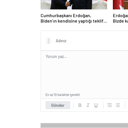
Cumhurbaşkanı Erdoğan,
Erdoğan
Biden’ın kendisine yaptığı teklifi
Bizde k
anlattı: Ver onayı, al F-16’yı
inşalla
En az 10 karakter gerekli
Gönder