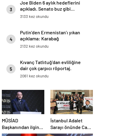
Joe Biden 6 aylık hedeflerini
açıkladı. Senato buz gibi…
3
3133 kez okundu
Putin’den Ermenistan’ı yıkan
açıklama: Karabağ
4
Azerbaycan’ın ayrılmaz bir
2132 kez okundu
parçasıdır!
Kıvanç Tatlıtuğ’dan evliliğine
dair çok çarpıcı röportaj.
5
2061 kez okundu
MÜSİAD
İstanbul Adalet
Başkanından ilginç
Sarayı önünde Can
19 Mart yorumu:
Atalay için basın