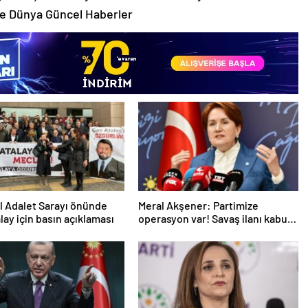
zze Dünya Güncel Haberler
l Adalet Sarayı önünde
Meral Akşener: Partimize
lay için basın açıklaması
operasyon var! Savaş ilanı kabul
ediyorum, varım buyursunlar