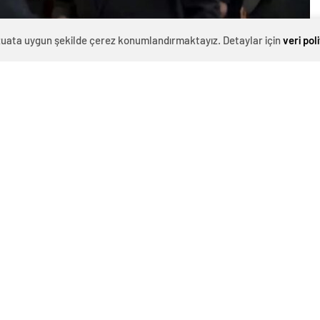
evzuata uygun şekilde çerez konumlandırmaktayız. Detaylar için
veri pol
0
News
ABD Dışişleri Bakanı Antony Blinken, gece saatlerinde
Ankara’ya geldi. Ankara Vali Yardımcısı Namık Kemal
Nazlı tarafından karşılanan Blinken, bugün de Dışişleri
Bakanı Hakan Fidan ile bir araya geldi. İkili, görüşme
öncesi kameralar karşısına geçti. Bu esnada Bakan