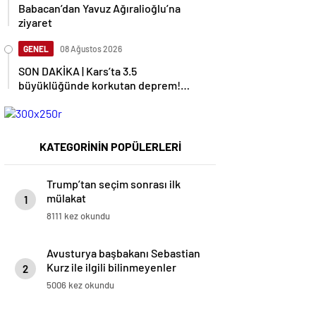
Babacan’dan Yavuz Ağıralioğlu’na
ziyaret
GENEL
08 Ağustos 2026
SON DAKİKA | Kars’ta 3.5
büyüklüğünde korkutan deprem!
AFAD duyurdu
KATEGORİNİN POPÜLERLERİ
Trump’tan seçim sonrası ilk
mülakat
1
8111 kez okundu
Avusturya başbakanı Sebastian
Kurz ile ilgili bilinmeyenler
2
5006 kez okundu