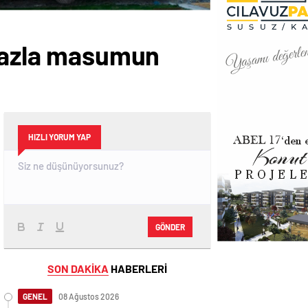
 fazla masumun
HIZLI YORUM YAP
GÖNDER
SON DAKİKA
HABERLERİ
GENEL
08 Ağustos 2026