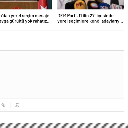
’dan yerel seçim mesajı:
DEM Parti, 11 ilin 27 ilçesinde
avga gürültü yok rahatız,
yerel seçimlere kendi adaylarıyla
h sonu iyi olacak
girecek