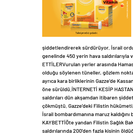
şiddetlendirerek sürdürüyor. İsrail or
genelinde 450 yerin hava saldırılarıyl
ETTİLERVurulan yerler arasında Hamas’ı
olduğu söylenen tüneller, gözlem noktal
ayrıca kara birliklerinin Gazze’de Kassam
öne sürüldü.İNTERNETİ KESİP HASTAN
saldırıları dün akşamdan itibaren şidde
çökmüştü. Gazze’deki Filistin hükümeti
İsrail bombardımanına maruz kaldığını
KAYBETTİÖte yandan Filistin Sağlık Baka
saldırılarında 200’den fazla kişinin öldü