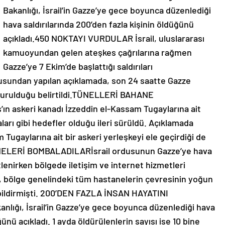
Bakanlığı, İsrail’in Gazze’ye gece boyunca düzenlediği
hava saldırılarında 200’den fazla kişinin öldüğünü
açıkladı.450 NOKTAYI VURDULAR İsrail, uluslararası
kamuoyundan gelen ateşkes çağrılarına rağmen
Gazze’ye 7 Ekim’de başlattığı saldırıları
dusundan yapılan açıklamada, son 24 saatte Gazze
a vurulduğu belirtildi.TÜNELLERİ BAHANE
n askeri kanadı İzzeddin el-Kassam Tugaylarına ait
arı gibi hedefler olduğu ileri sürüldü. Açıklamada
 Tugaylarına ait bir askeri yerleşkeyi ele geçirdiği de
ELERİ BOMBALADILARİsrail ordusunun Gazze’ye hava
tlenirken bölgede iletişim ve internet hizmetleri
, bölge genelindeki tüm hastanelerin çevresinin yoğun
 bildirmişti. 200’DEN FAZLA İNSAN HAYATINI
nlığı, İsrail’in Gazze’ye gece boyunca düzenlediği hava
ğünü açıkladı. 1 ayda öldürülenlerin sayısı ise 10 bine