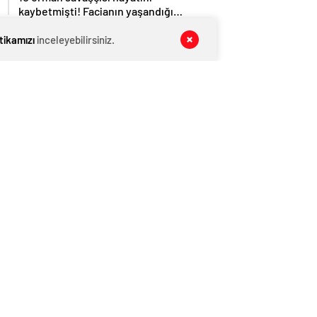
kaybetmişti! Facianın yaşandığı
bölgenin görüntüleri ortaya çıktı
GENEL
08 Ağustos 2026
itikamızı
inceleyebilirsiniz.
AĞIRALİOĞLU’NDAN PKK’NIN SİLAH
BIRAKMA GÖRÜNTÜLERİNE SERT
TEPKİ
GENEL
08 Ağustos 2026
Erdoğan bugün İmralı heyetiyle
görüşecek
GENEL
08 Ağustos 2026
Pençe-Kilit’ten acı haber… Metan
gazından 5 asker şehit
GENEL
08 Ağustos 2026
CHP Kurultayı’na iptal davası ertelendi
HABER
08 Ağustos 2026
Babacan’dan Yavuz Ağıralioğlu’na