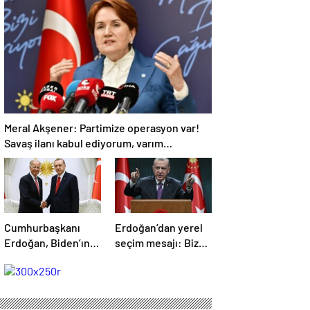
‘Hıçkırık kadar etkisi
açıklaması
olmuştur’
Meral Akşener: Partimize operasyon var!
Savaş ilanı kabul ediyorum, varım
buyursunlar
Cumhurbaşkanı
Erdoğan’dan yerel
Erdoğan, Biden’ın
seçim mesajı: Bizde
kendisine yaptığı
kavga gürültü yok
teklifi anlattı: Ver
rahatız, inşallah
onayı, al F-16’yı
sonu iyi olacak