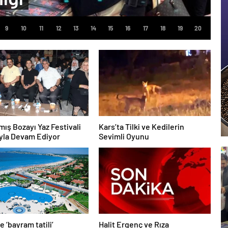
mış Bozayı Yaz Festivali
Kars’ta Tilki ve Kedilerin
yla Devam Ediyor
Sevimli Oyunu
e ‘bayram tatili’
Halit Ergenç ve Rıza