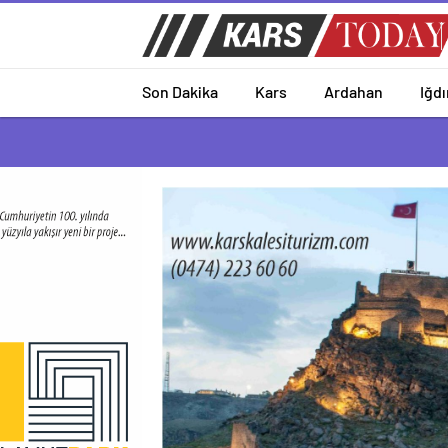
Son Dakika
Kars
Ardahan
Iğdı