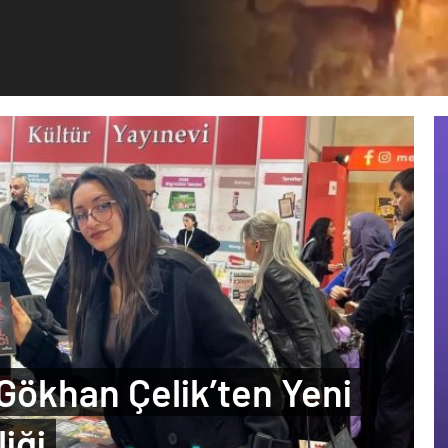
Gökhan Çelik’ten Yeni
iği