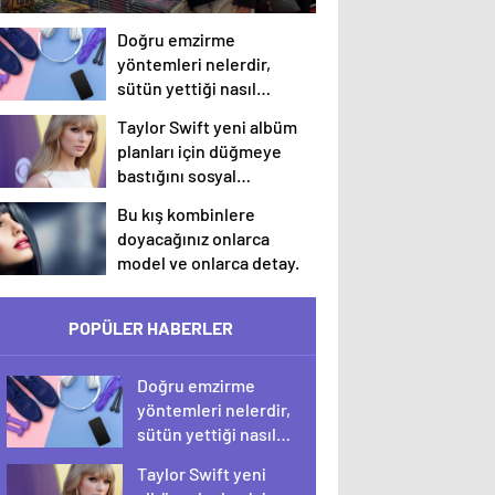
Doğru emzirme
yöntemleri nelerdir,
sütün yettiği nasıl
anlaşılır?
Taylor Swift yeni albüm
planları için düğmeye
bastığını sosyal
medyadan duyurdu!
Bu kış kombinlere
doyacağınız onlarca
model ve onlarca detay.
POPÜLER HABERLER
Doğru emzirme
yöntemleri nelerdir,
sütün yettiği nasıl
anlaşılır?
Taylor Swift yeni