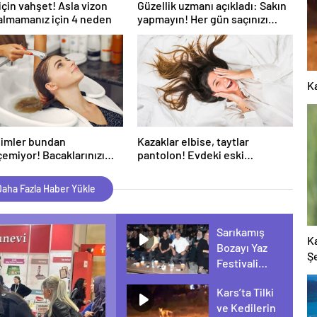
 için vahşet! Asla vizon
Güzellik uzmanı açıkladı: Sakın
 almamanız için 4 neden
yapmayın! Her gün saçınızı
yıkıyorsanız eğer…
Ka
simler bundan
Kazaklar elbise, taytlar
emiyor! Bacaklarınızı
pantolon! Evdeki eski
ırçalarsanız…
kıyafetleri yenilemek için 5
ipucu
aha Fazla Haber Yükle
Sarıkamış
K
Bozayı Yaz
Ş
Festivali
Coşkuyla
Kars’ta Tilki
Devam
ve Kedilerin
Ediyor