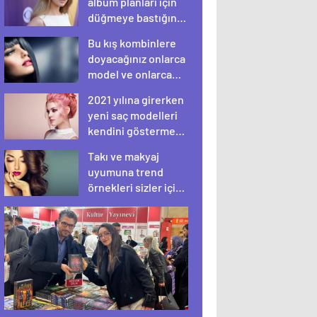
albüm planları için
düğmeye bastığını
sosyal medyadan
Bu kış kombinlere
duyurdu!
doyacağınız onlarca
model ve onlarca
detay.
2021 yılına girerken
yeni saç modelleri
kendini göstermeye
başladı.
Takı ve makyaj
uyumuna trend
örnekleri sizler için
derledik.