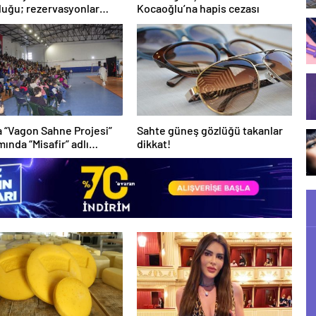
uğu; rezervasyonlar
Kocaoğlu’na hapis cezası
90’a ulaştı
a “Vagon Sahne Projesi”
Sahte güneş gözlüğü takanlar
ında “Misafir” adlı
dikkat!
o oyunu sahnelendi