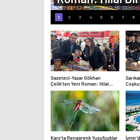
Gazeteci-Yazar Gökhan
Sarıka
Çelik’ten Yeni Roman: Hilal
Coşku
Birliği
Kars’ta Rengarenk Yusufçuklar
İzmir’d