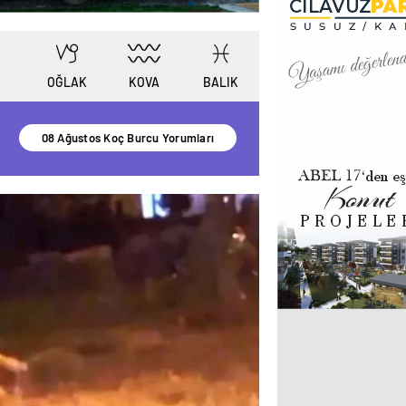
KOVA
BALIK
OĞLAK
08 Ağustos Koç Burcu Yorumları
Kars’t
kapsam
tiyatr