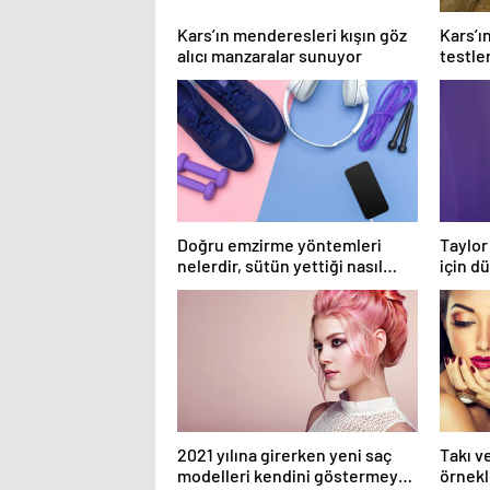
Kars’ın menderesleri kışın göz
Kars’ın
alıcı manzaralar sunuyor
testle
buluş
Doğru emzirme yöntemleri
Taylor
nelerdir, sütün yettiği nasıl
için d
anlaşılır?
medya
2021 yılına girerken yeni saç
Takı v
modelleri kendini göstermeye
örnekle