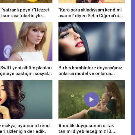
 “safranlı peynir”i lezzet
“Kara para akladıysam kendimi
ri sonrası tüketiciyle
asarım” diyen Selin Ciğerci’nin
acak
MASAK raporunda illegal işlem
tespit edilmedi
 Swift yeni albüm planları
Bu kış kombinlere doyacağınız
üğmeye bastığını sosyal
onlarca model ve onlarca
dan duyurdu!
detay.
e makyaj uyumuna trend
Annelik duygusunun ortak
ri sizler için derledik.
tanımı diyebileceğimiz 10