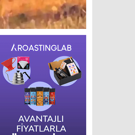
Sarıkamış Bozayı Yaz Festiv
Devam Ediyor