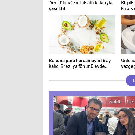
‘Yeni Diana’ koltuk altı kıllarıyla
Kirpik
şaşırttı!
kirpik
Boşuna para harcamayın! 6 ay
Ünlü i
kalıcı Brezilya fönünü evde
vazgeç
yapın…
kuru f
D