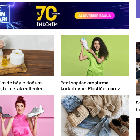
başlık.
sim de böyle doğum
Yeni yapılan araştırma
 İşte merak edilenler
korkutuyor: Plastiğe maruz
kalıyorlar
Sa
D