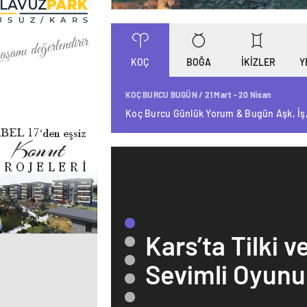
KOÇ
BOĞA
İKİZLER
Y
KOÇ BURCU BUGÜN / 21 Mart - 20 Nisan
Koç Burcu Günlük Yorum & Bugün Aşk, İş
Kars’ta Tilki v
Sevimli Oyunu