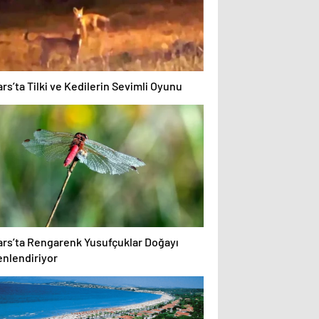
rs’ta Tilki ve Kedilerin Sevimli Oyunu
ars’ta Rengarenk Yusufçuklar Doğayı
enlendiriyor