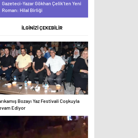
Gazeteci-Yazar Gökhan Çelik’ten Yeni
Roman: Hilal Birliği
İLGİNİZİ ÇEKEBİLİR
rıkamış Bozayı Yaz Festivali Coşkuyla
evam Ediyor