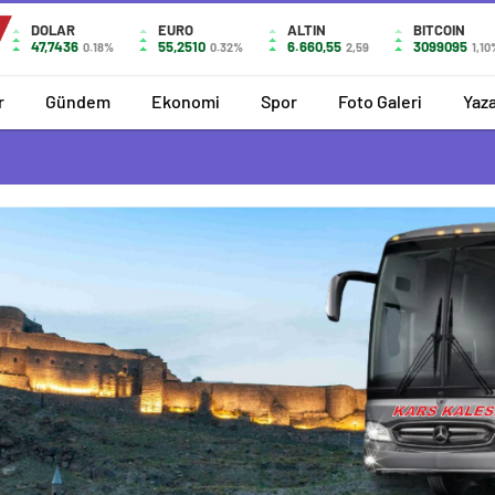
DOLAR
EURO
ALTIN
BITCOIN
47,7436
55,2510
6.660,55
3099095
0.18%
0.32%
2,59
1,1
r
Gündem
Ekonomi
Spor
Foto Galeri
Yaza