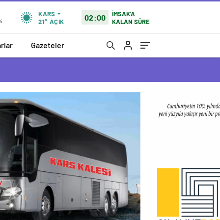
İMSAK'A
KARS
02:00
KALAN SÜRE
0%
21°
AÇIK
rlar
Gazeteler