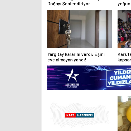
Doğayı Şenlendiriyor
yoğunl
yüzde 
Yargıtay kararını verdi: Eşini
Kars’t
eve almayan yandı!
kapsam
tiyatr