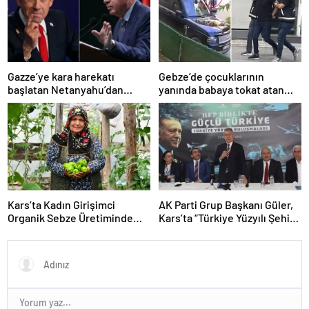
Gazze’ye kara harekatı
Gebze’de çocuklarının
başlatan Netanyahu’dan
yanında babaya tokat atan
Erdoğan’a küstah sözler
sürücü tutuklandı
Kars’ta Kadın Girişimci
AK Parti Grup Başkanı Güler,
Organik Sebze Üretiminde
Kars’ta “Türkiye Yüzyılı Şehir
Başarı Elde Etti
Buluşmaları”nda konuştu
Açıklaması