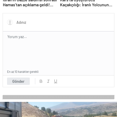
Hamas’tan açıklama geldi!
Kaçakçılığı: İranlı Yolcunun
ABD’yi işaret ettiler
Makatında 203 Gram
Metamfetamin Bulundu
En az 10 karakter gerekli
Gönder