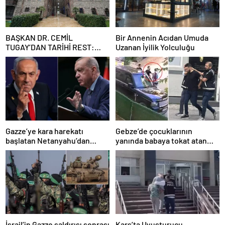
BAŞKAN DR. CEMİL
Bir Annenin Acıdan Umuda
TUGAY’DAN TARİHİ REST:
Uzanan İyilik Yolculuğu
“İZMİR’İN MALINA
ÇÖKTÜRMEM, HALKIN
HAKKINI KİMSEYE
YEDİRMEM!”
Gazze’ye kara harekatı
Gebze’de çocuklarının
başlatan Netanyahu’dan
yanında babaya tokat atan
Erdoğan’a küstah sözler
sürücü tutuklandı
İsrail’in Gazze saldırısı sonrası
Kars’ta Uyuşturucu