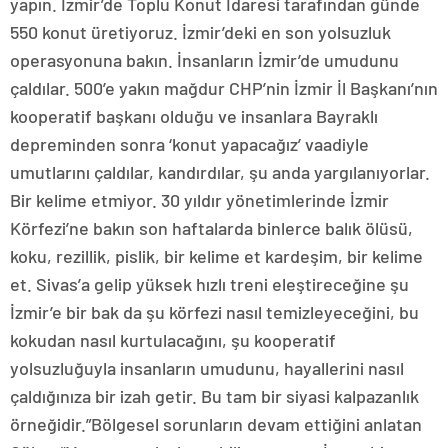
yapın. İzmir’de Toplu Konut İdaresi tarafından günde
550 konut üretiyoruz. İzmir’deki en son yolsuzluk
operasyonuna bakın. İnsanların İzmir’de umudunu
çaldılar. 500’e yakın mağdur CHP’nin İzmir İl Başkanı’nın
kooperatif başkanı olduğu ve insanlara Bayraklı
depreminden sonra ‘konut yapacağız’ vaadiyle
umutlarını çaldılar, kandırdılar, şu anda yargılanıyorlar.
Bir kelime etmiyor. 30 yıldır yönetimlerinde İzmir
Körfezi’ne bakın son haftalarda binlerce balık ölüsü,
koku, rezillik, pislik, bir kelime et kardeşim, bir kelime
et. Sivas’a gelip yüksek hızlı treni eleştireceğine şu
İzmir’e bir bak da şu körfezi nasıl temizleyeceğini, bu
kokudan nasıl kurtulacağını, şu kooperatif
yolsuzluğuyla insanların umudunu, hayallerini nasıl
çaldığınıza bir izah getir. Bu tam bir siyasi kalpazanlık
örneğidir.”Bölgesel sorunların devam ettiğini anlatan