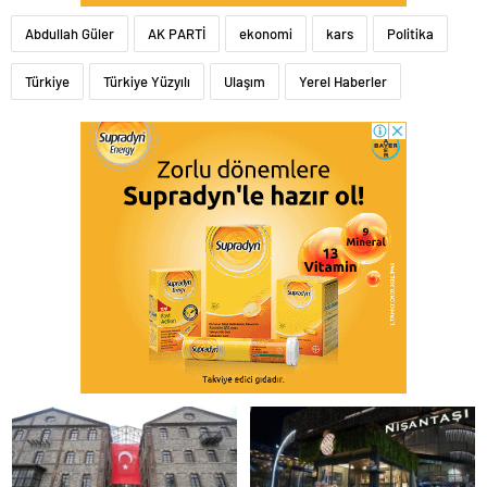
Abdullah Güler
AK PARTİ
ekonomi
kars
Politika
Türkiye
Türkiye Yüzyılı
Ulaşım
Yerel Haberler