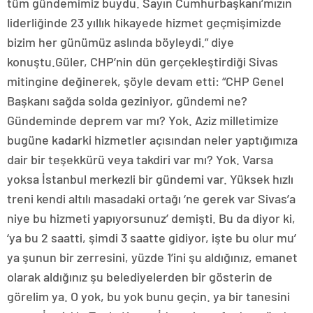
tüm gündemimiz buydu. Sayın Cumhurbaşkanı’mızın
liderliğinde 23 yıllık hikayede hizmet geçmişimizde
bizim her günümüz aslında böyleydi.” diye
konuştu.Güler, CHP’nin dün gerçekleştirdiği Sivas
mitingine değinerek, şöyle devam etti: “CHP Genel
Başkanı sağda solda geziniyor, gündemi ne?
Gündeminde deprem var mı? Yok. Aziz milletimize
bugüne kadarki hizmetler açısından neler yaptığımıza
dair bir teşekkürü veya takdiri var mı? Yok. Varsa
yoksa İstanbul merkezli bir gündemi var. Yüksek hızlı
treni kendi altılı masadaki ortağı ‘ne gerek var Sivas’a
niye bu hizmeti yapıyorsunuz’ demişti. Bu da diyor ki,
‘ya bu 2 saatti, şimdi 3 saatte gidiyor, işte bu olur mu’
ya şunun bir zerresini, yüzde 1’ini şu aldığınız, emanet
olarak aldığınız şu belediyelerden bir gösterin de
görelim ya. O yok, bu yok bunu geçin. ya bir tanesini