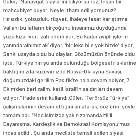
Güler, “Manavgat olaylarını biliyorsunuz. İnsan bir
mahcubiyet duyar. Neyle itham ediliyorsunuz?
Hırsızlık, yolsuzluk, rüşvet, ihaleye fesat karıştırma.
Vallahi bu lafların birçoğunu insanımız duyduğunda
yüzü kızarıyor, izah edemiyor. Bu kadar ayıplı işlerin
yanında ‘alnımız ak’ diyor, ‘bir leke bile yok bizde’ diyor.
Sanki uzayda oldu bu olaylar. Gözümüzün önünde oldu
işte. Türkiye’nin şu anda bulunduğu bölgesel risklerine
baktığımızda kuzeyimizde Rusya-Ukrayna Savaşı,
doğumuzdaki gerilim Pasifik’te hala devam ediyor. 7
Ekim’den beri zalim, katil İsrail’in saldırıları devam
ediyor.” ifadelerini kullandı.Güler, “Terörsüz Türkiye”
çalışmalarının devam ettiğini anlatarak, sözlerini şöyle
tamamladı: “Meclisimizde yakın zamanda Milli
Dayanışma, Kardeşlik ve Demokrasi Komisyonu’muz
ihdas edildi. Şu anda mecliste temsil edilen siyasi