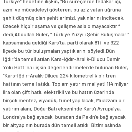
Türkiye” hedefine ilişkin, “Bu süreçlerde fedakarlığı,
azmi ve mücadeleyi gösteren, bu aziz vatan uğruna
şehit düşmüş olan şehitlerimizi, yakınlarını incitecek,
üzecek hiçbir aşama ve gelişme asla olmayacaktır.”
dedi.Abdullah Güler, ” Türkiye Yüzyılı Şehir Buluşmaları”
kapsamında geldiği Kars’ta, parti olarak 81 il ve 922
ilçede bu tür buluşmaları yaptıklarını söyledi.Dün
Iğdır’da temeli atılan Kars-Iğdır-Aralık-Dilucu Demir
Yolu Hattı’na ilişkin değerlendirmelerde bulunan Güler,
“Kars-Iğdır-Aralık-Dilucu 224 kilometrelik bir tren
hattının temeli atıldı. Toplam yatırım maliyeti 114 milyar
lira olan çift hatlı, elektrikli ve bu hattın üzerinde
birçok menfez, viyadük, tünel yapılacak. Muazzam bir
yatırım alanı. Doğu-Batı ekseninde Kars’ı Avrupa’ya,
Londra’ya bağlayacak, buradan da Pekin’e bağlayacak
bir altyapının burada dün temeli atıldı. Bizim aslında