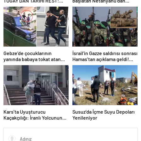
TUGAY’DAN TARİHİ REST:
başlatan Netanyahu’dan
“İZMİR’İN MALINA
Erdoğan’a küstah sözler
ÇÖKTÜRMEM, HALKIN
HAKKINI KİMSEYE
YEDİRMEM!”
Gebze’de çocuklarının
İsrail’in Gazze saldırısı sonrası
yanında babaya tokat atan
Hamas’tan açıklama geldi!
sürücü tutuklandı
ABD’yi işaret ettiler
Kars’ta Uyuşturucu
Susuz’da İçme Suyu Depoları
Kaçakçılığı: İranlı Yolcunun
Yenileniyor
Makatında 203 Gram
Metamfetamin Bulundu