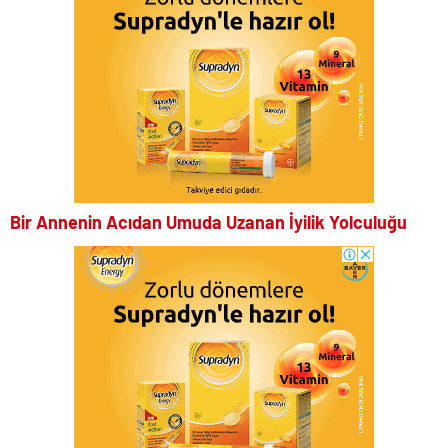
Bir Annenin Acıdan Umuda Uzanan İyilik Yolculuğu