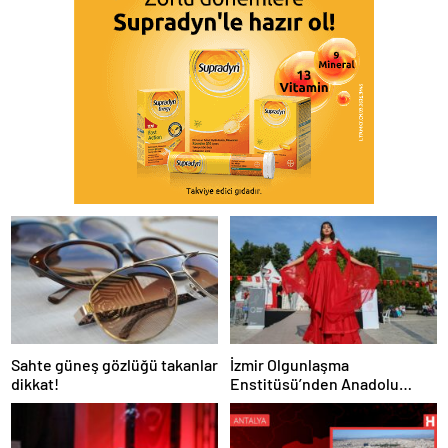
Sahte güneş gözlüğü takanlar
İzmir Olgunlaşma
dikkat!
Enstitüsü’nden Anadolu
Selçuklu döneminden
Cumhuriyete defilesi