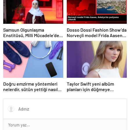
Samsun Olgunlaşma
Dosso Dossi Fashion Show’da
Enstitüsü, Milli Mücadele’de
Norveçli model Frida Aasen
23 kadın kahramanın
baş manken olacak
kıyafetlerini defilede
sergiledi
Doğru emzirme yöntemleri
Taylor Swift yeni albüm
nelerdir, sütün yettiği nasıl
planları için düğmeye
anlaşılır?
bastığını sosyal medyadan
duyurdu!