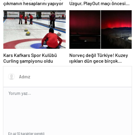
çıkmanın hesaplarını yapıyor
Uzgur, PlayOut maçı öncesi
Kars 36 Spora moral yemeği.
Kars Kafkars Spor Kulübü
Norveç değil Türkiye! Kuzey
Curling şampiyonu oldu
ışıkları dün gece birçok
kentimizde görüldü
En az 10 karakter gerekli