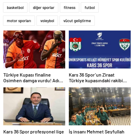
basketbol
diğer sporlar
fitness
futbol
motor sporları
voleybol
vücut geliştirme
Türkiye Kupası finaline
Kars 36 Spor’un Ziraat
Osimhen damga vurdu! Adını
Türkiye kupasındaki rakibi
Galatasaray tarihe yazdırdı
belli oldu
Kars 36 Spor profesyonel lige
İş insanı Mehmet Seyfullah