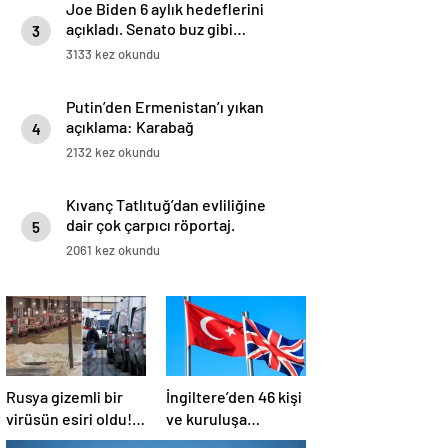
Joe Biden 6 aylık hedeflerini
açıkladı. Senato buz gibi…
3
3133 kez okundu
Putin’den Ermenistan’ı yıkan
açıklama: Karabağ
4
Azerbaycan’ın ayrılmaz bir
2132 kez okundu
parçasıdır!
Kıvanç Tatlıtuğ’dan evliliğine
dair çok çarpıcı röportaj.
5
2061 kez okundu
Rusya gizemli bir
İngiltere’den 46 kişi
virüsün esiri oldu!
ve kuruluşa
Hastane önleri
yaptırım kararı!