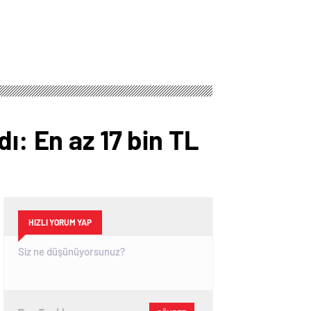
geçti
ı: En az 17 bin TL
HIZLI YORUM YAP