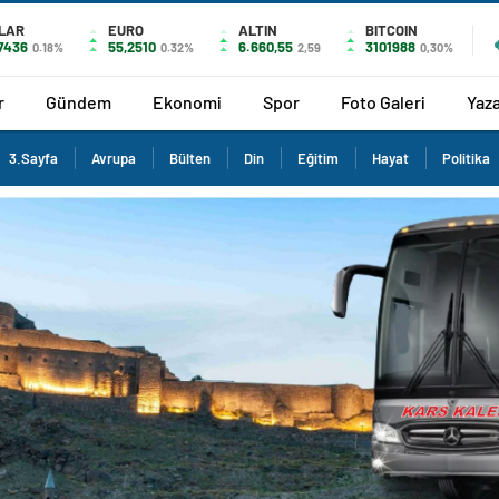
LAR
EURO
ALTIN
BITCOIN
,7436
55,2510
6.660,55
3101988
0.18%
0.32%
2,59
0,30%
r
Gündem
Ekonomi
Spor
Foto Galeri
Yaza
3.Sayfa
Avrupa
Bülten
Din
Eğitim
Hayat
Politika