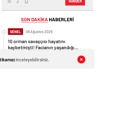
GÖNDER
SON DAKİKA
HABERLERİ
GENEL
08 Ağustos 2026
10 orman savaşçısı hayatını
kaybetmişti! Facianın yaşandığı
bölgenin görüntüleri ortaya çıktı
GENEL
08 Ağustos 2026
itikamızı
inceleyebilirsiniz.
AĞIRALİOĞLU’NDAN PKK’NIN SİLAH
BIRAKMA GÖRÜNTÜLERİNE SERT
TEPKİ
GENEL
08 Ağustos 2026
Erdoğan bugün İmralı heyetiyle
görüşecek
GENEL
08 Ağustos 2026
Pençe-Kilit’ten acı haber… Metan
gazından 5 asker şehit