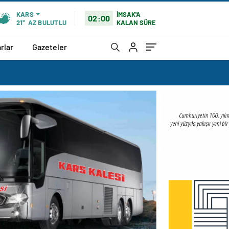
İMSAK'A
KARS
02:00
KALAN SÜRE
21°
AZ BULUTLU
rlar
Gazeteler