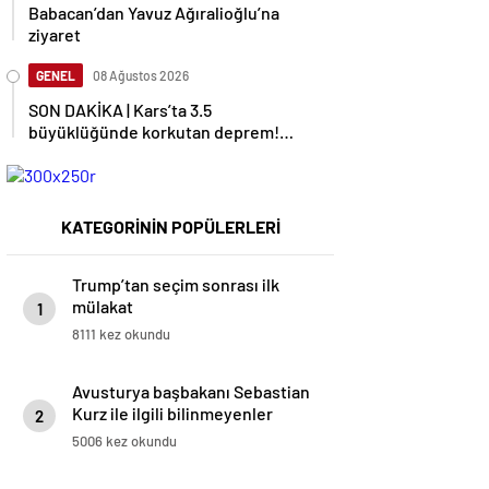
Babacan’dan Yavuz Ağıralioğlu’na
ziyaret
GENEL
08 Ağustos 2026
SON DAKİKA | Kars’ta 3.5
büyüklüğünde korkutan deprem!
AFAD duyurdu
KATEGORİNİN POPÜLERLERİ
Trump’tan seçim sonrası ilk
mülakat
1
8111 kez okundu
Avusturya başbakanı Sebastian
Kurz ile ilgili bilinmeyenler
2
5006 kez okundu