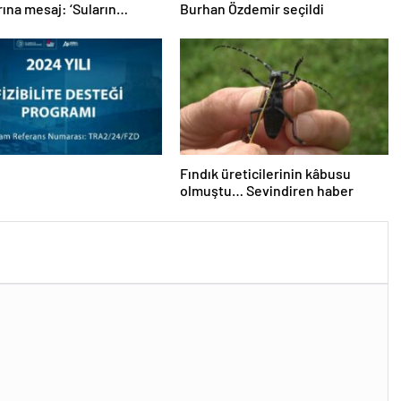
rına mesaj: ‘Suların
Burhan Özdemir seçildi
eşmesi daha zaman
…
Fındık üreticilerinin kâbusu
olmuştu… Sevindiren haber