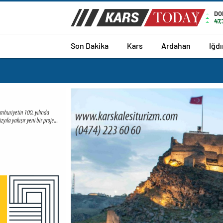
DO
47
Son Dakika
Kars
Ardahan
Iğdı