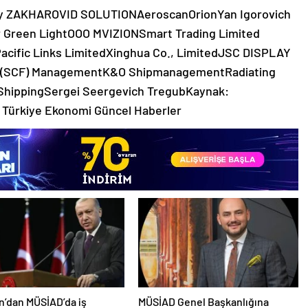
 ZAKHAROVID SOLUTIONAeroscanOrionYan Igorovich
 Green LightOOO MVIZIONSmart Trading Limited
 Pacific Links LimitedXinghua Co., LimitedJSC DISPLAY
 (SCF) ManagementK&O ShipmanagementRadiating
 ShippingSergei Seergevich TregubKaynak:
k Türkiye Ekonomi Güncel Haberler
’dan MÜSİAD’da iş
MÜSİAD Genel Başkanlığına