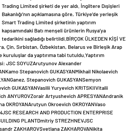
Trading Limited şirketi de yer aldı. İngiltere Dışişleri
Bakanlığı’nın açıklamasına göre, Türkiye’de yerleşik
Smart Trading Limited şirketinin yaptırım
kapsamındaki Batı menşeli ürünlerin Rusya’ya
tedarikini sağladığı belirtildi.BİRÇOK ÜLKEDEN KİŞİ VE
 Çin, Sırbistan, Özbekistan, Belarus ve Birleşik Arap
ve kuruluşlar da yaptırıma tabi tutuldu.Yaptırım
stesi: JSC SOYUZArutyunov Alexander
BANKamo Stepanovich GUKASYANMikhail Nikolaevich
LYANGanez, Stepanovich GUKASYANSemyon
ch GUKASYANVasilii Yuryevich KRITSKIIVitalii
vich ANYUROVZorair Artyushevich APRESYANAndranik
vna OKROYANArutyun Okroevich OKROYANVaso
YANJSC RESEARCH AND PRODUCTION ENTERPRISE
UILDING PLANTDmitriy STREZHNEVJSC
andr ZAKHAROVSvetlana ZAKHAROVANikita