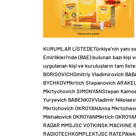
KURUMLAR LİSTEDETürkiye’nin yanı sıra,
Emirlikleri’nde (BAE) bulunan bazı kişi 
uygulanan kişi ve kuruluşların tam li
BORISOVICHDmitriy Vladimirovich BA
BYCHKOVMkrtich Stepanovich ARAKE
Mkrtychovich SIMONYANStepan Kamoevi
Yuryevich BABENKOVVladimir Nikolae
Mkrtichovich OKROYANAnna Mkrtiche
Mikhakovick OKROYANMkrtich OKRO
RADAR MMSJSC VOTKINSK MACHINE B
RADIOTECHKOMPLEKTJSC RATEPAleks