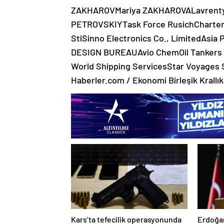
ZAKHAROVMariya ZAKHAROVALavrenty
PETROVSKIYTask Force RusichCharter
StiSinno Electronics Co., LimitedAsia
DESIGN BUREAUAvio ChemOil Tankers
World Shipping ServicesStar Voyages
Haberler.com / Ekonomi Birleşik Krallı
Kars’ta tefecilik operasyonunda
Erdoğan