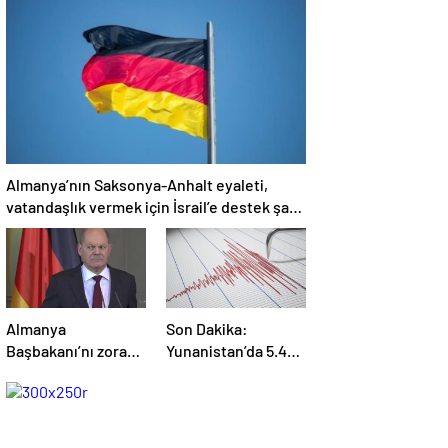
ambulanslarla
Aralarında Türk
dolup taşıyor
şirket de var
Almanya’nın Saksonya-Anhalt eyaleti,
vatandaşlık vermek için İsrail’e destek şartı
isteyecek
Almanya
Son Dakika:
Başbakanı’nı zora
Yunanistan’da 5.4
sokan soru! O
büyüklüğünde
esnada verdiği
deprem
tepki basın
toplantısının önüne