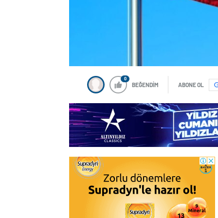
0
BEĞENDİM
ABONE OL