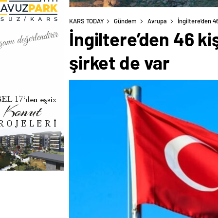
KARS TODAY
Gündem
Avrupa
İngiltere’den 4
İngiltere’den 46 ki
şirket de var