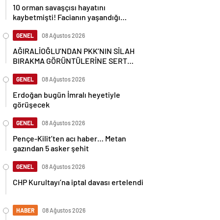
10 orman savaşçısı hayatını
kaybetmişti! Facianın yaşandığı
bölgenin görüntüleri ortaya çıktı
GENEL
08 Ağustos 2026
AĞIRALİOĞLU’NDAN PKK’NIN SİLAH
BIRAKMA GÖRÜNTÜLERİNE SERT
TEPKİ
GENEL
08 Ağustos 2026
Erdoğan bugün İmralı heyetiyle
görüşecek
GENEL
08 Ağustos 2026
Pençe-Kilit’ten acı haber… Metan
gazından 5 asker şehit
GENEL
08 Ağustos 2026
CHP Kurultayı’na iptal davası ertelendi
HABER
08 Ağustos 2026