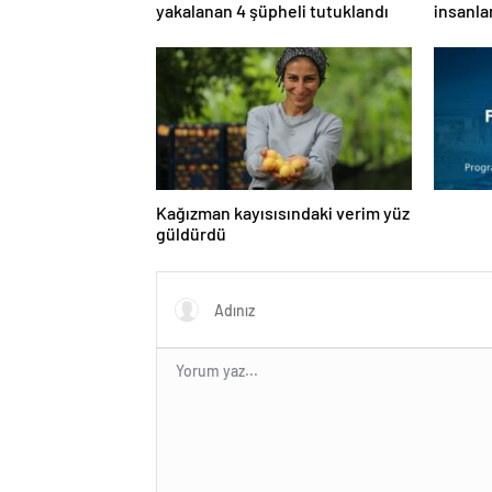
yakalanan 4 şüpheli tutuklandı
insanla
sakinl
alacak’
Kağızman kayısısındaki verim yüz
güldürdü