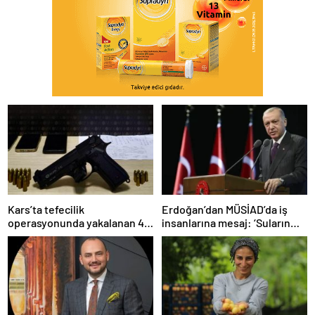
Kars’ta tefecilik
Erdoğan’dan MÜSİAD’da iş
operasyonunda yakalanan 4
insanlarına mesaj: ‘Suların
şüpheli tutuklandı
sakinleşmesi daha zaman
alacak’…