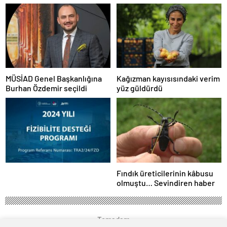
şüpheli tutuklandı
sakinleşmesi daha zaman
alacak’…
MÜSİAD Genel Başkanlığına
Kağızman kayısısındaki verim
Burhan Özdemir seçildi
yüz güldürdü
Fındık üreticilerinin kâbusu
olmuştu… Sevindiren haber
Temadam