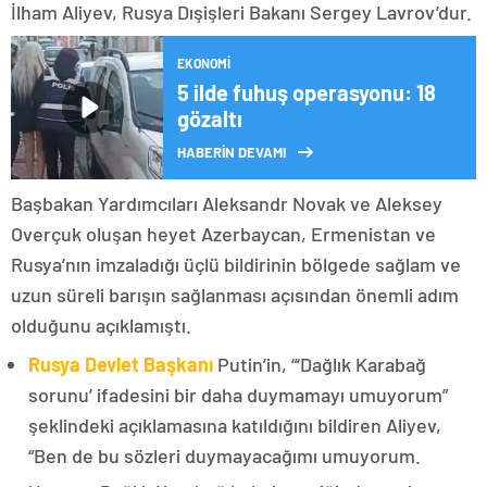
İlham Aliyev, Rusya Dışişleri Bakanı Sergey Lavrov’dur.
EKONOMI
5 ilde fuhuş operasyonu: 18
gözaltı
HABERİN DEVAMI
Başbakan Yardımcıları Aleksandr Novak ve Aleksey
Overçuk oluşan heyet Azerbaycan, Ermenistan ve
Rusya’nın imzaladığı üçlü bildirinin bölgede sağlam ve
uzun süreli barışın sağlanması açısından önemli adım
olduğunu açıklamıştı.
Rusya Devlet Başkanı
Putin’in, “‘Dağlık Karabağ
sorunu’ ifadesini bir daha duymamayı umuyorum”
şeklindeki açıklamasına katıldığını bildiren Aliyev,
“Ben de bu sözleri duymayacağımı umuyorum.