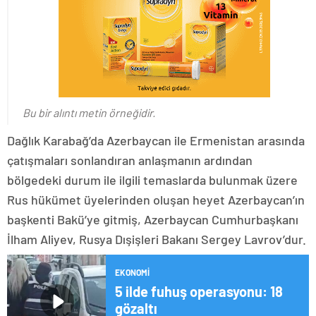
Bu bir alıntı metin örneğidir.
Dağlık Karabağ’da Azerbaycan ile Ermenistan arasında
çatışmaları sonlandıran anlaşmanın ardından
bölgedeki durum ile ilgili temaslarda bulunmak üzere
Rus hükümet üyelerinden oluşan heyet Azerbaycan’ın
başkenti Bakü’ye gitmiş, Azerbaycan Cumhurbaşkanı
İlham Aliyev, Rusya Dışişleri Bakanı Sergey Lavrov’dur.
EKONOMI
5 ilde fuhuş operasyonu: 18
gözaltı