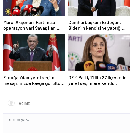
Meral Akşener: Partimize
Cumhurbaşkanı Erdoğan,
operasyon var! Savaş ilanı
Biden’ın kendisine yaptığı
kabul ediyorum, varım
teklifi anlattı: Ver onayı, al F-
buyursunlar
16’yı
Erdoğan’dan yerel seçim
DEM Parti, 11 ilin 27 ilçesinde
mesajı: Bizde kavga gürültü
yerel seçimlere kendi
yok rahatız, inşallah sonu iyi
adaylarıyla girecek
olacak