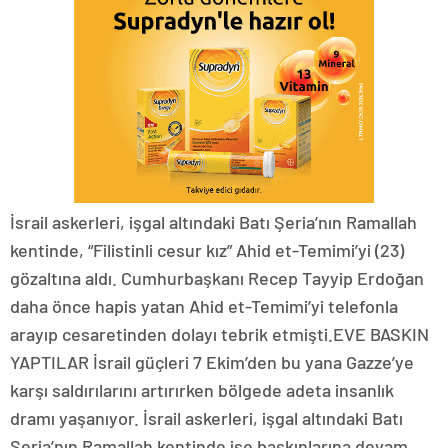
İsrail askerleri, işgal altındaki Batı Şeria’nın Ramallah
kentinde, “Filistinli cesur kız” Ahid et-Temimi’yi (23)
gözaltına aldı. Cumhurbaşkanı Recep Tayyip Erdoğan
daha önce hapis yatan Ahid et-Temimi’yi telefonla
arayıp cesaretinden dolayı tebrik etmişti.EVE BASKIN
YAPTILAR İsrail güçleri 7 Ekim’den bu yana Gazze’ye
karşı saldırılarını artırırken bölgede adeta insanlık
dramı yaşanıyor. İsrail askerleri, işgal altındaki Batı
Şeria’nın Ramallah kentinde ise baskınlarına devam