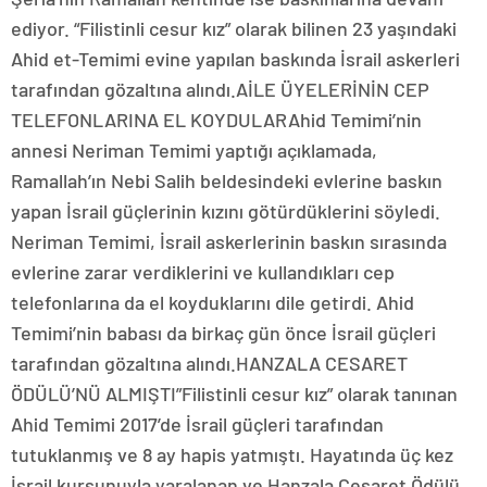
ediyor. “Filistinli cesur kız” olarak bilinen 23 yaşındaki
Ahid et-Temimi evine yapılan baskında İsrail askerleri
tarafından gözaltına alındı.AİLE ÜYELERİNİN CEP
TELEFONLARINA EL KOYDULARAhid Temimi’nin
annesi Neriman Temimi yaptığı açıklamada,
Ramallah’ın Nebi Salih beldesindeki evlerine baskın
yapan İsrail güçlerinin kızını götürdüklerini söyledi.
Neriman Temimi, İsrail askerlerinin baskın sırasında
evlerine zarar verdiklerini ve kullandıkları cep
telefonlarına da el koyduklarını dile getirdi. Ahid
Temimi’nin babası da birkaç gün önce İsrail güçleri
tarafından gözaltına alındı.HANZALA CESARET
ÖDÜLÜ’NÜ ALMIŞTI”Filistinli cesur kız” olarak tanınan
Ahid Temimi 2017’de İsrail güçleri tarafından
tutuklanmış ve 8 ay hapis yatmıştı. Hayatında üç kez
İsrail kurşunuyla yaralanan ve Hanzala Cesaret Ödülü