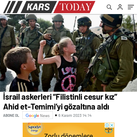
dışı yasağı
İsrail askerleri “Filistinli cesur kız”
Ahid et-Temimi’yi gözaltına aldı
6 Kasım 2023 14:14
ABONE OL
News