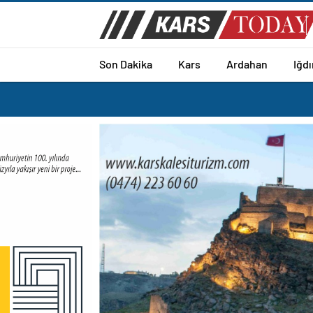
Son Dakika
Kars
Ardahan
Iğdı