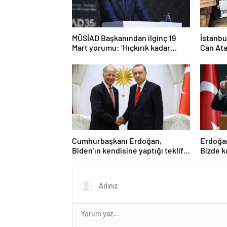
MÜSİAD Başkanından ilginç 19
İstanbu
Mart yorumu: ‘Hıçkırık kadar
Can Ata
etkisi olmuştur’
Cumhurbaşkanı Erdoğan,
Erdoğan
Biden’ın kendisine yaptığı teklifi
Bizde k
anlattı: Ver onayı, al F-16’yı
inşalla