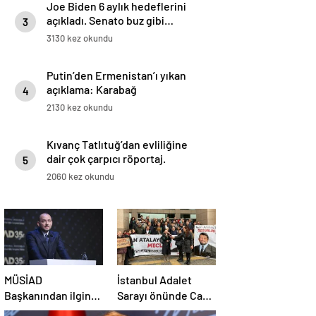
Joe Biden 6 aylık hedeflerini
açıkladı. Senato buz gibi…
3
3130 kez okundu
Putin’den Ermenistan’ı yıkan
açıklama: Karabağ
4
Azerbaycan’ın ayrılmaz bir
2130 kez okundu
parçasıdır!
Kıvanç Tatlıtuğ’dan evliliğine
dair çok çarpıcı röportaj.
5
2060 kez okundu
MÜSİAD
İstanbul Adalet
Başkanından ilginç
Sarayı önünde Can
19 Mart yorumu:
Atalay için basın