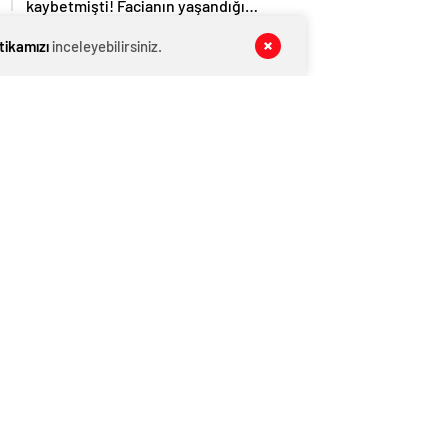
kaybetmişti! Facianın yaşandığı
bölgenin görüntüleri ortaya çıktı
GENEL
06 Ağustos 2026
itikamızı
inceleyebilirsiniz.
AĞIRALİOĞLU’NDAN PKK’NIN SİLAH
BIRAKMA GÖRÜNTÜLERİNE SERT
TEPKİ
GENEL
06 Ağustos 2026
Erdoğan bugün İmralı heyetiyle
görüşecek
GENEL
06 Ağustos 2026
Pençe-Kilit’ten acı haber… Metan
gazından 5 asker şehit
GENEL
06 Ağustos 2026
CHP Kurultayı’na iptal davası ertelendi
HABER
06 Ağustos 2026
Babacan’dan Yavuz Ağıralioğlu’na