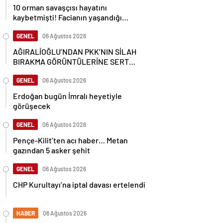
10 orman savaşçısı hayatını
kaybetmişti! Facianın yaşandığı
bölgenin görüntüleri ortaya çıktı
GENEL
06 Ağustos 2026
AĞIRALİOĞLU’NDAN PKK’NIN SİLAH
BIRAKMA GÖRÜNTÜLERİNE SERT
TEPKİ
GENEL
06 Ağustos 2026
Erdoğan bugün İmralı heyetiyle
görüşecek
GENEL
06 Ağustos 2026
Pençe-Kilit’ten acı haber… Metan
gazından 5 asker şehit
GENEL
06 Ağustos 2026
CHP Kurultayı’na iptal davası ertelendi
HABER
06 Ağustos 2026