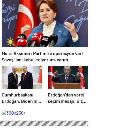
‘Hıçkırık kadar etkisi
açıklaması
olmuştur’
Meral Akşener: Partimize operasyon var!
Savaş ilanı kabul ediyorum, varım
buyursunlar
Cumhurbaşkanı
Erdoğan’dan yerel
Erdoğan, Biden’ın
seçim mesajı: Bizde
kendisine yaptığı
kavga gürültü yok
teklifi anlattı: Ver
rahatız, inşallah
onayı, al F-16’yı
sonu iyi olacak