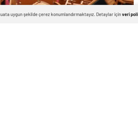
evzuata uygun şekilde çerez konumlandırmaktayız. Detaylar için
veri pol
0
News
Arnavutluk Meclisinde muhalefet milletvekilleri, yasa
değişikliklerinin görüşüldüğü oturumu engelledi.
Muhalefet partilerinden milletvekilleri, sandalyeleri
kürsünün önüne yerleştirip sis bombası attı. Meclis
Başkanı yaşananları utanç verici olarak
nitelendirdi.SANDALYELERİ KÜRSÜNÜN ÖNÜNE