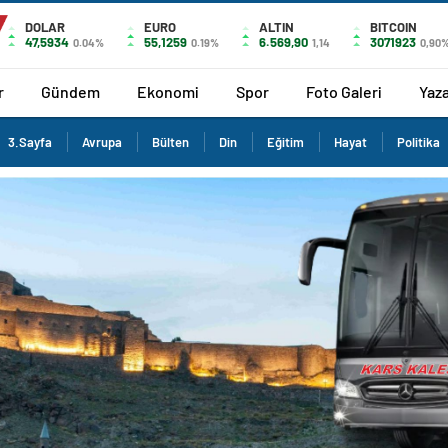
DOLAR
EURO
ALTIN
BITCOIN
47,5934
55,1259
6.569,90
3071923
0.04%
0.19%
1,14
0,90
r
Gündem
Ekonomi
Spor
Foto Galeri
Yaza
3.Sayfa
Avrupa
Bülten
Din
Eğitim
Hayat
Politika