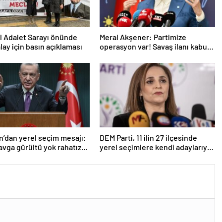
l Adalet Sarayı önünde
Meral Akşener: Partimize
lay için basın açıklaması
operasyon var! Savaş ilanı kabul
ediyorum, varım buyursunlar
’dan yerel seçim mesajı:
DEM Parti, 11 ilin 27 ilçesinde
avga gürültü yok rahatız,
yerel seçimlere kendi adaylarıyla
h sonu iyi olacak
girecek