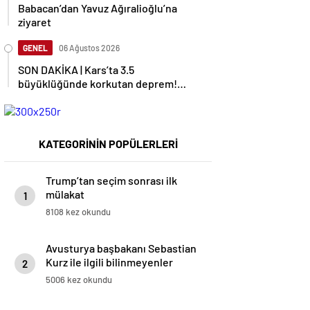
Babacan’dan Yavuz Ağıralioğlu’na
ziyaret
GENEL
06 Ağustos 2026
SON DAKİKA | Kars’ta 3.5
büyüklüğünde korkutan deprem!
AFAD duyurdu
KATEGORİNİN POPÜLERLERİ
Trump’tan seçim sonrası ilk
mülakat
1
8108 kez okundu
Avusturya başbakanı Sebastian
Kurz ile ilgili bilinmeyenler
2
5006 kez okundu