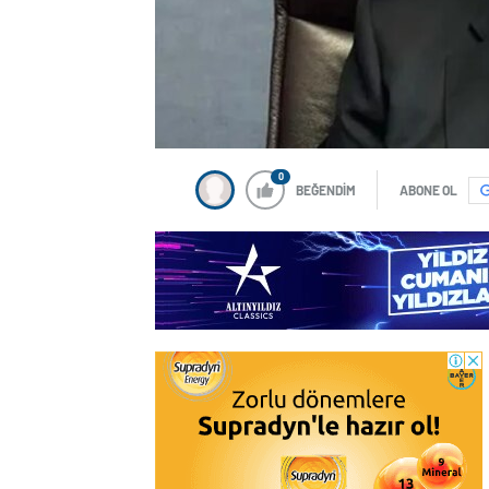
0
BEĞENDİM
ABONE OL