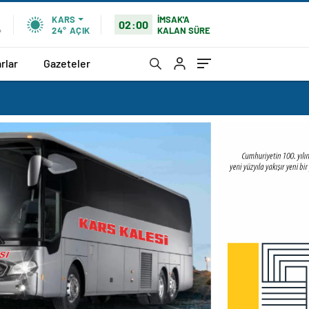
İMSAK'A
KARS
02:00
KALAN SÜRE
%
24°
AÇIK
rlar
Gazeteler