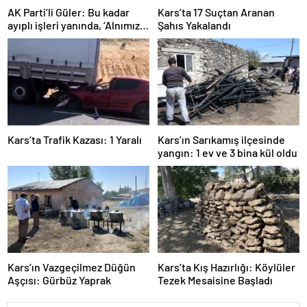
AK Parti’li Güler: Bu kadar
Kars’ta 17 Suçtan Aranan
ayıplı işleri yanında, ‘Alnımız
Şahıs Yakalandı
ak, bir leke bile yok bizde’
diyor
Kars’ta Trafik Kazası: 1 Yaralı
Kars’ın Sarıkamış ilçesinde
yangın: 1 ev ve 3 bina kül oldu
Kars’ın Vazgeçilmez Düğün
Kars’ta Kış Hazırlığı: Köylüler
Aşçısı: Gürbüz Yaprak
Tezek Mesaisine Başladı