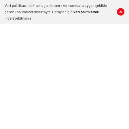
Veri politikasındaki amaçlarla sınırlı ve mevzuata uygun şekilde
çerez konumlandırmaktayız. Detaylar için
veri politikamızı
0
0
0
0
inceleyebilirsiniz.
Kars’ta Kurtlar 70 Koyunu Telef Etti
25 Nisan 2024 16:35
ABONE OL
News