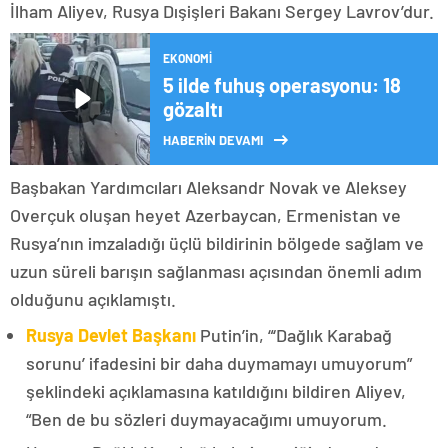
İlham Aliyev, Rusya Dışişleri Bakanı Sergey Lavrov’dur.
EKONOMI
5 ilde fuhuş operasyonu: 18
gözaltı
HABERİN DEVAMI
Başbakan Yardımcıları Aleksandr Novak ve Aleksey
Overçuk oluşan heyet Azerbaycan, Ermenistan ve
Rusya’nın imzaladığı üçlü bildirinin bölgede sağlam ve
uzun süreli barışın sağlanması açısından önemli adım
olduğunu açıklamıştı.
Rusya Devlet Başkanı
Putin’in, “‘Dağlık Karabağ
sorunu’ ifadesini bir daha duymamayı umuyorum”
şeklindeki açıklamasına katıldığını bildiren Aliyev,
“Ben de bu sözleri duymayacağımı umuyorum.