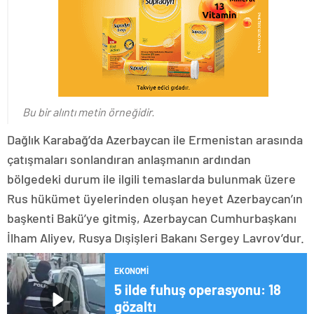
Bu bir alıntı metin örneğidir.
Dağlık Karabağ’da Azerbaycan ile Ermenistan arasında
çatışmaları sonlandıran anlaşmanın ardından
bölgedeki durum ile ilgili temaslarda bulunmak üzere
Rus hükümet üyelerinden oluşan heyet Azerbaycan’ın
başkenti Bakü’ye gitmiş, Azerbaycan Cumhurbaşkanı
İlham Aliyev, Rusya Dışişleri Bakanı Sergey Lavrov’dur.
EKONOMI
5 ilde fuhuş operasyonu: 18
gözaltı