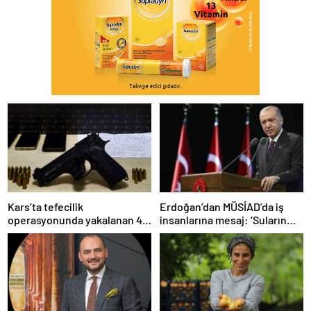
Kars’ta tefecilik
Erdoğan’dan MÜSİAD’da iş
operasyonunda yakalanan 4
insanlarına mesaj: ‘Suların
şüpheli tutuklandı
sakinleşmesi daha zaman
alacak’…