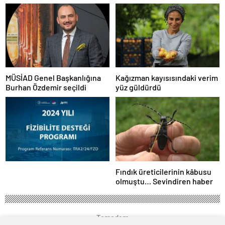
şüpheli tutuklandı
sakinleşmesi daha zaman
alacak’…
MÜSİAD Genel Başkanlığına
Kağızman kayısısındaki verim
Burhan Özdemir seçildi
yüz güldürdü
Fındık üreticilerinin kâbusu
olmuştu… Sevindiren haber
Temadam