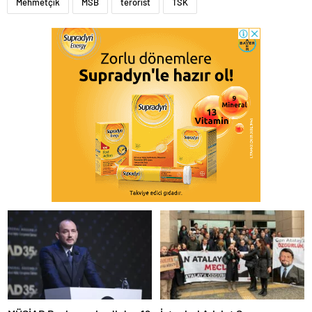
Mehmetçik
MSB
terörist
TSK