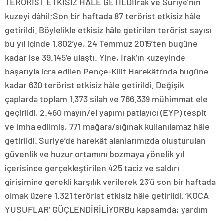
TERÖRİST ETKİSİZ HALE GETİLDİIrak ve Suriye’nin
kuzeyi dâhil;Son bir haftada 87 terörist etkisiz hâle
getirildi. Böylelikle etkisiz hâle getirilen terörist sayısı
bu yıl içinde 1.802’ye, 24 Temmuz 2015’ten bugüne
kadar ise 39.145’e ulaştı. Yine, Irak’ın kuzeyinde
başarıyla icra edilen Pençe-Kilit Harekâtı’nda bugüne
kadar 630 terörist etkisiz hâle getirildi. Değişik
çaplarda toplam 1.373 silah ve 766.339 mühimmat ele
geçirildi, 2.460 mayın/el yapımı patlayıcı (EYP) tespit
ve imha edilmiş, 771 mağara/sığınak kullanılamaz hâle
getirildi. Suriye’de harekât alanlarımızda oluşturulan
güvenlik ve huzur ortamını bozmaya yönelik yıl
içerisinde gerçekleştirilen 425 taciz ve saldırı
girişimine gerekli karşılık verilerek 23’ü son bir haftada
olmak üzere 1.321 terörist etkisiz hâle getirildi. ‘KOCA
YUSUFLAR’ GÜÇLENDİRİLİYORBu kapsamda; yardım