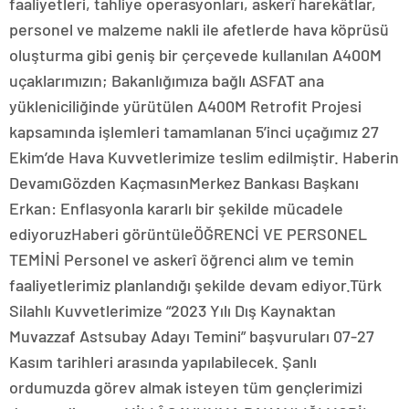
faaliyetleri, tahliye operasyonları, askerî harekâtlar,
personel ve malzeme nakli ile afetlerde hava köprüsü
oluşturma gibi geniş bir çerçevede kullanılan A400M
uçaklarımızın; Bakanlığımıza bağlı ASFAT ana
yükleniciliğinde yürütülen A400M Retrofit Projesi
kapsamında işlemleri tamamlanan 5’inci uçağımız 27
Ekim’de Hava Kuvvetlerimize teslim edilmiştir. Haberin
DevamıGözden KaçmasınMerkez Bankası Başkanı
Erkan: Enflasyonla kararlı bir şekilde mücadele
ediyoruzHaberi görüntüleÖĞRENCİ VE PERSONEL
TEMİNİ Personel ve askerî öğrenci alım ve temin
faaliyetlerimiz planlandığı şekilde devam ediyor.Türk
Silahlı Kuvvetlerimize “2023 Yılı Dış Kaynaktan
Muvazzaf Astsubay Adayı Temini” başvuruları 07-27
Kasım tarihleri arasında yapılabilecek. Şanlı
ordumuzda görev almak isteyen tüm gençlerimizi