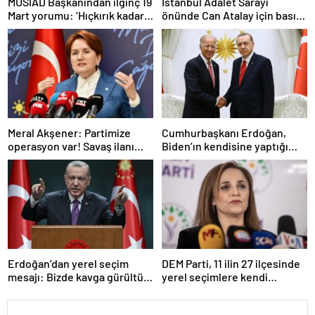
MÜSİAD Başkanından ilginç 19
İstanbul Adalet Sarayı
Mart yorumu: ‘Hıçkırık kadar
önünde Can Atalay için basın
etkisi olmuştur’
açıklaması
Meral Akşener: Partimize
Cumhurbaşkanı Erdoğan,
operasyon var! Savaş ilanı
Biden’ın kendisine yaptığı
kabul ediyorum, varım
teklifi anlattı: Ver onayı, al F-
buyursunlar
16’yı
Erdoğan’dan yerel seçim
DEM Parti, 11 ilin 27 ilçesinde
mesajı: Bizde kavga gürültü
yerel seçimlere kendi
yok rahatız, inşallah sonu iyi
adaylarıyla girecek
olacak