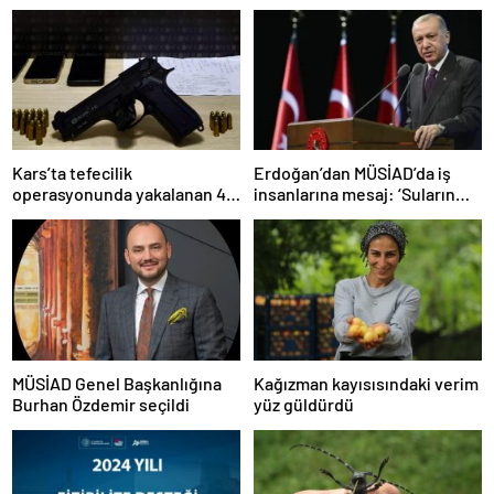
Kars’ta tefecilik
Erdoğan’dan MÜSİAD’da iş
operasyonunda yakalanan 4
insanlarına mesaj: ‘Suların
şüpheli tutuklandı
sakinleşmesi daha zaman
alacak’…
MÜSİAD Genel Başkanlığına
Kağızman kayısısındaki verim
Burhan Özdemir seçildi
yüz güldürdü