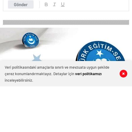
Gönder
Veri politikasındaki amaçlarla sınırlı ve mevzuata uygun şekilde
çerez konumlandırmaktayız. Detaylar için
veri politikamızı
0
0
0
0
inceleyebilirsiniz.
Türk Eğitim-Sen yarın Kars’ta da iş
bırakıyor
9 Mayıs 2024 21:09
ABONE OL
News