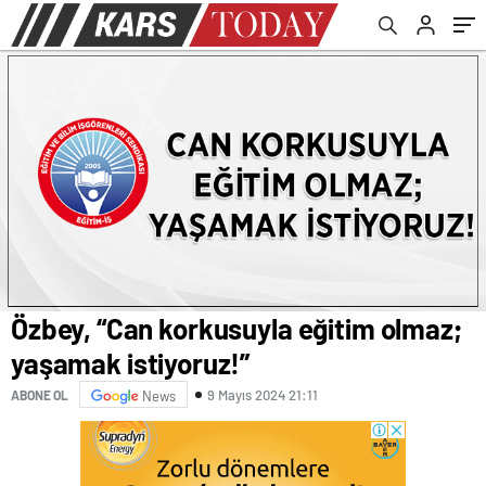
Özbey, “Can korkusuyla eğitim olmaz;
yaşamak istiyoruz!”
9 Mayıs 2024 21:11
ABONE OL
News