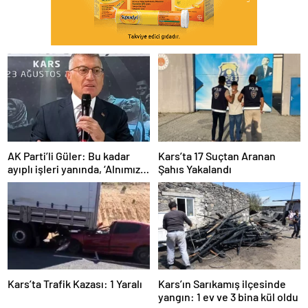
AK Parti’li Güler: Bu kadar
Kars’ta 17 Suçtan Aranan
ayıplı işleri yanında, ‘Alnımız
Şahıs Yakalandı
ak, bir leke bile yok bizde’
diyor
Kars’ta Trafik Kazası: 1 Yaralı
Kars’ın Sarıkamış ilçesinde
yangın: 1 ev ve 3 bina kül oldu