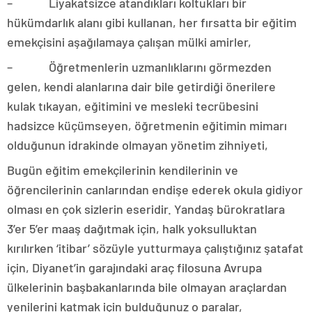
– Liyakatsizce atandıkları koltukları bir
hükümdarlık alanı gibi kullanan, her fırsatta bir eğitim
emekçisini aşağılamaya çalışan mülki amirler,
– Öğretmenlerin uzmanlıklarını görmezden
gelen, kendi alanlarına dair bile getirdiği önerilere
kulak tıkayan, eğitimini ve mesleki tecrübesini
hadsizce küçümseyen, öğretmenin eğitimin mimarı
olduğunun idrakinde olmayan yönetim zihniyeti,
Bugün eğitim emekçilerinin kendilerinin ve
öğrencilerinin canlarından endişe ederek okula gidiyor
olması en çok sizlerin eseridir. Yandaş bürokratlara
3’er 5’er maaş dağıtmak için, halk yoksulluktan
kırılırken ‘itibar’ sözüyle yutturmaya çalıştığınız şatafat
için, Diyanet’in garajındaki araç filosuna Avrupa
ülkelerinin başbakanlarında bile olmayan araçlardan
yenilerini katmak için bulduğunuz o paralar,