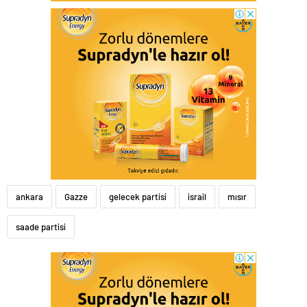
ankara
Gazze
gelecek partisi
israil
mısır
saade partisi