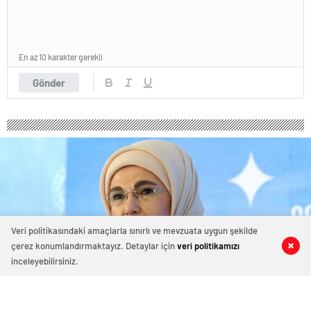
En az 10 karakter gerekli
Gönder
Veri politikasındaki amaçlarla sınırlı ve mevzuata uygun şekilde
çerez konumlandırmaktayız. Detaylar için
veri politikamızı
0
0
0
0
inceleyebilirsiniz.