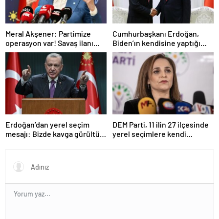
Meral Akşener: Partimize
Cumhurbaşkanı Erdoğan,
operasyon var! Savaş ilanı
Biden’ın kendisine yaptığı
kabul ediyorum, varım
teklifi anlattı: Ver onayı, al F-
buyursunlar
16’yı
Erdoğan’dan yerel seçim
DEM Parti, 11 ilin 27 ilçesinde
mesajı: Bizde kavga gürültü
yerel seçimlere kendi
yok rahatız, inşallah sonu iyi
adaylarıyla girecek
olacak