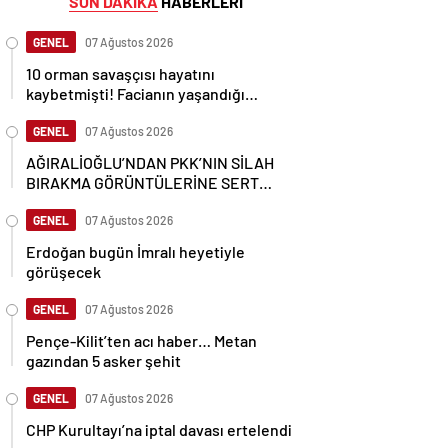
SON DAKİKA
HABERLERİ
GENEL
07 Ağustos 2026
10 orman savaşçısı hayatını
kaybetmişti! Facianın yaşandığı
bölgenin görüntüleri ortaya çıktı
GENEL
07 Ağustos 2026
AĞIRALİOĞLU’NDAN PKK’NIN SİLAH
BIRAKMA GÖRÜNTÜLERİNE SERT
TEPKİ
GENEL
07 Ağustos 2026
Erdoğan bugün İmralı heyetiyle
görüşecek
GENEL
07 Ağustos 2026
Pençe-Kilit’ten acı haber… Metan
gazından 5 asker şehit
GENEL
07 Ağustos 2026
CHP Kurultayı’na iptal davası ertelendi