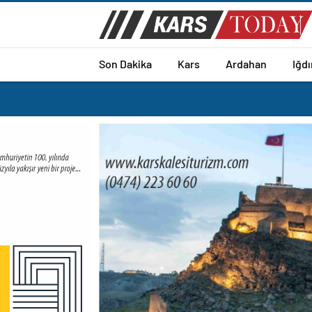
Son Dakika
Kars
Ardahan
Iğdı