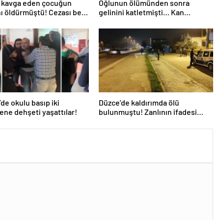
e kavga eden çocuğun
Oğlunun ölümünden sonra
ı öldürmüştü! Cezası belli
gelinini katletmişti… Kan
Çocuklarım zorbalığa
donduran olayda ‘ortak ev’
alıyordu’
detayı! Tek kelimenin ardından
tetiğe basmış…
’de okulu basıp iki
Düzce’de kaldırımda ölü
ne dehşeti yaşattılar!
bulunmuştu! Zanlının ifadesi
ortaya çıktı: ‘Annemi taciz ettiği
için öldürdüm’