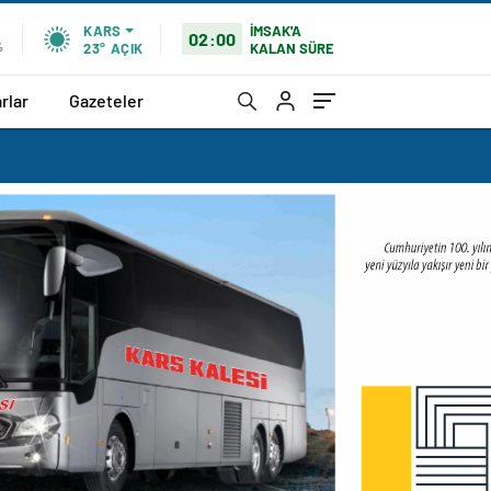
İMSAK'A
KARS
02:00
KALAN SÜRE
%
23°
AÇIK
rlar
Gazeteler