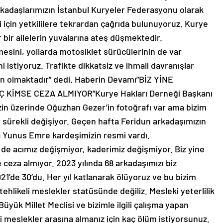
rkadaşlarımızın İstanbul Kuryeler Federasyonu olarak
 için yetkililere tekrardan çağrıda bulunuyoruz. Kurye
 bir ailelerin yuvalarına ateş düşmektedir.
lmesini, yollarda motosiklet sürücülerinin de var
istiyoruz. Trafikte dikkatsiz ve ihmali davranışlar
n olmaktadır” dedi. Haberin Devamı”BİZ YİNE
KİMSE CEZA ALMIYOR”Kurye Hakları Derneği Başkanı
zin üzerinde Oğuzhan Gezer’in fotoğrafı var ama bizim
 sürekli değişiyor. Geçen hafta Feridun arkadaşımızın
a Yunus Emre kardeşimizin resmi vardı.
 de acımız değişmiyor, kaderimiz değişmiyor. Biz yine
 ceza almıyor. 2023 yılında 68 arkadaşımızı biz
021’de 30’du. Her yıl katlanarak ölüyoruz ve bu bizim
tehlikeli meslekler statüsünde değiliz. Mesleki yeterlilik
üyük Millet Meclisi ve bizimle ilgili çalışma yapan
li meslekler arasına almanız için kaç ölüm istiyorsunuz.