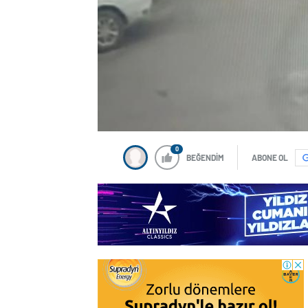
0
BEĞENDİM
ABONE OL