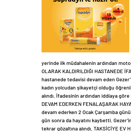
yerinde ilk müdahalenin ardından moto
OLARAK KALDIRILDIĞI HASTANEDE İFAD
hastanede tedavisi devam eden Gezer’in i
kadın yolcudan şikayetçi olduğu öğrenild
alındı. İfadesinin ardından iddiaya gör
DEVAM EDERKEN FENALAŞARAK HAYATIN
devam ederken 2 Ocak Çarşamba günü an
gün sonra da hayatını kaybetti. Gezer’i
tekrar gözaltına alındı. TAKSİCİYE EV H