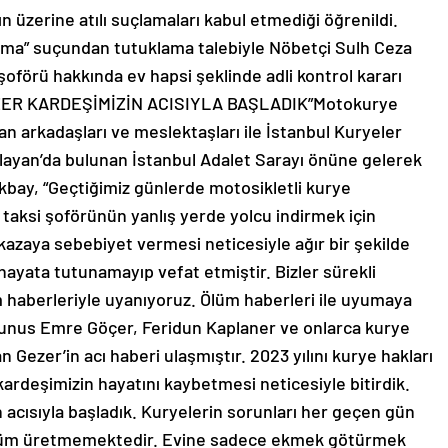
nın üzerine atılı suçlamaları kabul etmediği öğrenildi.
 olma” suçundan tutuklama talebiyle Nöbetçi Sulh Ceza
şoförü hakkında ev hapsi şeklinde adli kontrol kararı
EZER KARDEŞİMİZİN ACISIYLA BAŞLADIK”Motokurye
n arkadaşları ve meslektaşları ile İstanbul Kuryeler
ayan’da bulunan İstanbul Adalet Sarayı önüne gelerek
kbay, “Geçtiğimiz günlerde motosikletli kurye
taksi şoförünün yanlış yerde yolcu indirmek için
kazaya sebebiyet vermesi neticesiyle ağır bir şekilde
hayata tutunamayıp vefat etmiştir. Bizler sürekli
m haberleriyle uyanıyoruz. Ölüm haberleri ile uyumaya
a Yunus Emre Göçer, Feridun Kaplaner ve onlarca kurye
Gezer’in acı haberi ulaşmıştır. 2023 yılını kurye hakları
kardeşimizin hayatını kaybetmesi neticesiyle bitirdik.
acısıyla başladık. Kuryelerin sorunları her geçen gün
züm üretmemektedir. Evine sadece ekmek götürmek