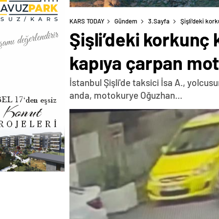
KARS TODAY
Gündem
3.Sayfa
Şişli’deki ko
Şişli’deki korkunç
kapıya çarpan mot
İstanbul Şişli'de taksici İsa A., yolcu
anda, motokurye Oğuzhan...