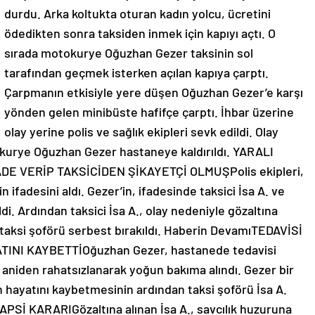
durdu. Arka koltukta oturan kadın yolcu, ücretini
ödedikten sonra taksiden inmek için kapıyı açtı. O
sırada motokurye Oğuzhan Gezer taksinin sol
tarafından geçmek isterken açılan kapıya çarptı.
Çarpmanın etkisiyle yere düşen Oğuzhan Gezer’e karşı
yönden gelen minibüste hafifçe çarptı. İhbar üzerine
olay yerine polis ve sağlık ekipleri sevk edildi. Olay
kurye Oğuzhan Gezer hastaneye kaldırıldı. YARALI
E VERİP TAKSİCİDEN ŞİKAYETÇİ OLMUŞPolis ekipleri,
fadesini aldı. Gezer’in, ifadesinde taksici İsa A. ve
i. Ardından taksici İsa A., olay nedeniyle gözaltına
e taksi şoförü serbest bırakıldı. Haberin DevamıTEDAVİSİ
I KAYBETTİOğuzhan Gezer, hastanede tedavisi
iden rahatsızlanarak yoğun bakıma alındı. Gezer bir
n hayatını kaybetmesinin ardından taksi şoförü İsa A.
APSİ KARARIGözaltına alınan İsa A., savcılık huzuruna