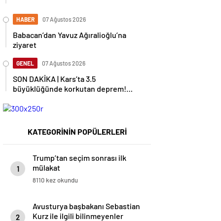
HABER
07 Ağustos 2026
Babacan’dan Yavuz Ağıralioğlu’na
ziyaret
GENEL
07 Ağustos 2026
SON DAKİKA | Kars’ta 3.5
büyüklüğünde korkutan deprem!
AFAD duyurdu
KATEGORİNİN POPÜLERLERİ
Trump’tan seçim sonrası ilk
mülakat
1
8110 kez okundu
Avusturya başbakanı Sebastian
Kurz ile ilgili bilinmeyenler
2