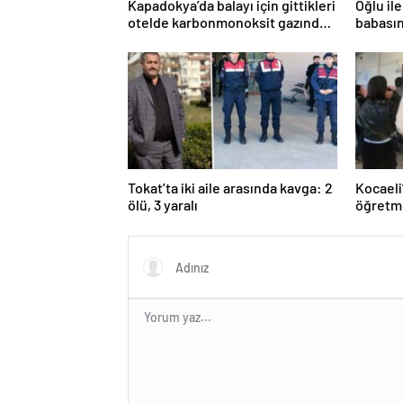
Kapadokya’da balayı için gittikleri
Oğlu il
otelde karbonmonoksit gazından
babasın
zehirlenmişlerdi! Akbaş çiftinin
oldu… ‘
ölümünde kahreden detay
maruz k
Tokat’ta iki aile arasında kavga: 2
Kocaeli
ölü, 3 yaralı
öğretme