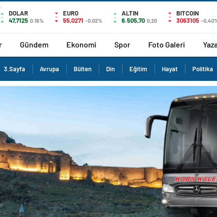
DOLAR
EURO
ALTIN
BITCOIN
47,7125
55,0271
6.505,70
3063105
0.16%
-0.02%
0,20
-0,40
r
Gündem
Ekonomi
Spor
Foto Galeri
Yaza
3.Sayfa
Avrupa
Bülten
Din
Eğitim
Hayat
Politika