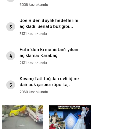
5006 kez okundu
Joe Biden 6 aylık hedeflerini
açıkladı. Senato buz gibi…
3
3131 kez okundu
Putin’den Ermenistan’ı yıkan
açıklama: Karabağ
4
Azerbaycan’ın ayrılmaz bir
2131 kez okundu
parçasıdır!
Kıvanç Tatlıtuğ’dan evliliğine
dair çok çarpıcı röportaj.
5
2060 kez okundu