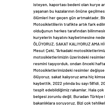
isteyen, kaportası bedeni olan kurye a
yaşanan bu kazalarının önüne geçilmesi
ölümleri her geçen gün artmaktadır. Bir
Motosikletlilerin trafikte artık fark edi
olduğunun herkes tarafından bilinmesini 
kuryelerin hayatını kaybetmesine nede
ÖLÜYORUZ, SAKAT KALIYORUZ AMA HİÇ 
Mesut Çeki, “Arkadaki motosikletlerimi
motosikletlerimizin üzerindeki resimler
resmini taşıyorduk, ondan önceki haft
Motosikletlerimizdeki resimler değişse
ölüyoruz, sakat kalıyoruz ama hiç kimse
kaybettik. 2022 yılında bu sayı 58’idi. 2
tespit edebildiğimiz rakamlar. Hala çok 
belgesi zorunlu değil. Buradan Türkiye B
bakanlıklara soruyoruz. Bizi çok tehlike