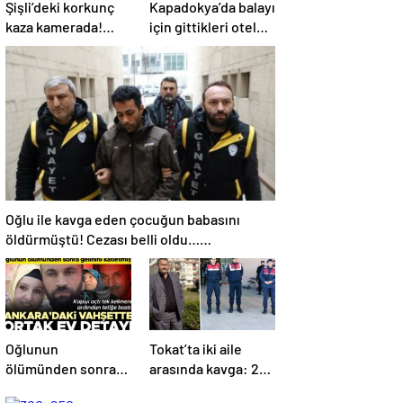
Şişli’deki korkunç
Kapadokya’da balayı
kaza kamerada!
için gittikleri otelde
Taksideki yolcunun
karbonmonoksit
açtığı kapıya çarpan
gazından
motokurye hayatını
zehirlenmişlerdi!
kaybetti
Akbaş çiftinin
ölümünde
kahreden detay
Oğlu ile kavga eden çocuğun babasını
öldürmüştü! Cezası belli oldu…
‘Çocuklarım zorbalığa maruz kalıyordu’
Oğlunun
Tokat’ta iki aile
ölümünden sonra
arasında kavga: 2
gelinini
ölü, 3 yaralı