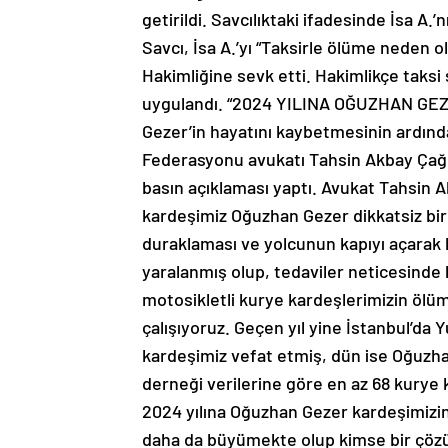
getirildi. Savcılıktaki ifadesinde İsa A.’
Savcı, İsa A.’yı “Taksirle ölüme neden
Hakimliğine sevk etti. Hakimlikçe taksi 
uygulandı. “2024 YILINA OĞUZHAN G
Gezer’in hayatını kaybetmesinin ardında
Federasyonu avukatı Tahsin Akbay Çağl
basın açıklaması yaptı. Avukat Tahsin A
kardeşimiz Oğuzhan Gezer dikkatsiz bir 
duraklaması ve yolcunun kapıyı açarak 
yaralanmış olup, tedaviler neticesinde 
motosikletli kurye kardeşlerimizin ölü
çalışıyoruz. Geçen yıl yine İstanbul’d
kardeşimiz vefat etmiş, dün ise Oğuzhan 
derneği verilerine göre en az 68 kurye 
2024 yılına Oğuzhan Gezer kardeşimizin 
daha da büyümekte olup kimse bir çö