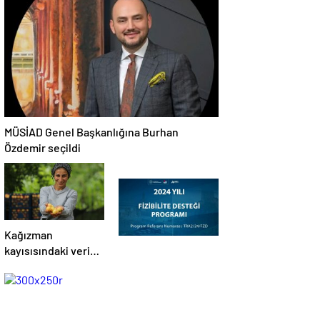
tutuklandı
‘Suların
sakinleşmesi daha
zaman alacak’…
MÜSİAD Genel Başkanlığına Burhan
Özdemir seçildi
Kağızman
kayısısındaki verim
yüz güldürdü