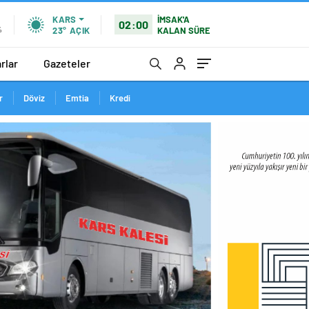
İMSAK'A
KARS
02:00
KALAN SÜRE
%
23°
AÇIK
rlar
Gazeteler
r
Döviz
Emtia
Kredi