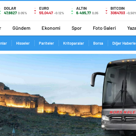
DOLAR
EURO
ALTIN
BITCOIN
47,6627
55,0447
6.495,77
3064703
0.05%
-0.12%
0,05
-0,50
r
Gündem
Ekonomi
Spor
Foto Galeri
Yaza
ınlar
Hisseler
Pariteler
Kritoparalar
Borsa
Diğer Haberle