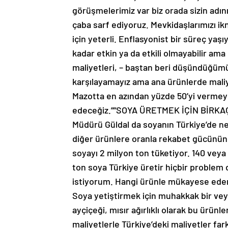
görüşmelerimiz var biz orada sizin adını
çaba sarf ediyoruz. Mevkidaşlarımızı i
için yeterli. Enflasyonist bir süreç yaşı
kadar etkin ya da etkili olmayabilir am
maliyetleri, – baştan beri düşündüğümüz
karşılayamayız ama ana ürünlerde maliye
Mazotta en azından yüzde 50’yi vermey
edeceğiz.””SOYA ÜRETMEK İÇİN BİRK
Müdürü Güldal da soyanın Türkiye’de ned
diğer ürünlere oranla rekabet gücünün o
soyayı 2 milyon ton tüketiyor. 140 veya 
ton soya Türkiye üretir hiçbir problem
istiyorum. Hangi ürünle mükayese ederse
Soya yetiştirmek için muhakkak bir ve
ayçiçeği, mısır ağırlıklı olarak bu ürünl
maliyetlerle Türkiye’deki maliyetler far