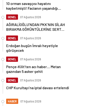
10 orman savaşçısı hayatını
kaybetmişti! Facianın yaşandığı
bölgenin görüntüleri ortaya çıktı
GENEL
07 Ağustos 2026
AĞIRALİOĞLU’NDAN PKK’NIN SİLAH
BIRAKMA GÖRÜNTÜLERİNE SERT
TEPKİ
GENEL
07 Ağustos 2026
Erdoğan bugün İmralı heyetiyle
görüşecek
GENEL
07 Ağustos 2026
Pençe-Kilit’ten acı haber… Metan
gazından 5 asker şehit
GENEL
07 Ağustos 2026
CHP Kurultayı’na iptal davası ertelendi
HABER
07 Ağustos 2026