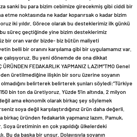
za sanki bu para bizim cebimize girecekmiş gibi ciddi bir
kna etme noktasında ne kadar koparırsak o kadar bizim
yoruz iki yıldır. Görece olarak bu desteklerimiz ilk günkü
a bu süreç geçtiğinde yine bizim desteklerimiz
 bir oran vardır bizde- biz bütün maliyeti
tin belli bir oranını karşılama gibi bir uygulamamız var.
e çalışıyoruz. Bu yeni dönemde de ona dikkat
AÇ ÜRÜNDEN FEDAKARLIK YAPMANIZ LAZIM”TMO Genel
en üretilmediğine ilişkin bir soru üzerine soyanın
lmadığını belirterek belirterek şunları söyledi:”Türkiye
150 bin ton da üretiyoruz. Yüzde 5’in altında. 2 milyon
 değil ama ekonomik olarak birkaç şey söylemek
niz soya değil karşılaştırdığınız ürün daha değerli.
ya birkaç üründen fedakarlık yapmanız lazım. Pamuk,
er. Soya üretiminin en çok yapıldığı ülkelerdeki
klı. Bu da başka bir unsur. Dolayısıyla soyanın