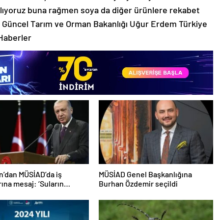
ılıyoruz buna rağmen soya da diğer ürünlere rekabet
Güncel Tarım ve Orman Bakanlığı Uğur Erdem Türkiye
Haberler
’dan MÜSİAD’da iş
MÜSİAD Genel Başkanlığına
rına mesaj: ‘Suların
Burhan Özdemir seçildi
eşmesi daha zaman
…