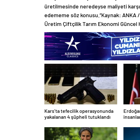
üretilmesinde neredeyse maliyeti karş
edememe söz konusu.”Kaynak: ANKA / 
Üretim Çiftçilik Tarım Ekonomi Güncel 
Kars’ta tefecilik operasyonunda
Erdoğan
yakalanan 4 şüpheli tutuklandı
insanla
sakinl
alacak’