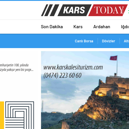
Son Dakika
Kars
Ardahan
Iğdı
Canlı Borsa
Dövizler
Alt