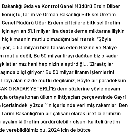
Bakanlığı Gıda ve Kontrol Genel Müdürü Ersin Dilber
konuştu.Tarım ve Orman Bakanlığı Bitkisel Üretim
Genel Müdürü Uğur Erdem çiftçilere bitkisel üretim
için ayrılan 51,1 milyar lira destekleme miktarına ilişkin
hiç kimsenin mutlu olmadığını belirterek, “Şöyle
milyar. O 50 milyarı bize tahsis eden Hazine ve Maliye
utlu değil. Bu 50 milyar lirayı dağıtan biz o kadar
kilatlarımız hani hepinizin eleştirdiği… ‘Ziraatçılar
aşında bilgi giriyor.’ Bu 50 milyar liranın işlemlerini
 lirayı alan siz de mutlu değilsiniz. Böyle bir paradoksun
RSAK O KADAR YETERLİ”Erdem sözlerine şöyle devam
yla ortaya konan ülkenin ihtiyaçları çerçevesinde Gayri
n içerisindeki yüzde 1’in içerisinde verilmiş rakamlar. Ben
arım Bakanlığı’nın bir çalışanı olarak üreticilerimizin
ılayalım ki üretim sürdürülebilir olsun, kaliteli üretim
e verebildiğimiz bu. 2024 için de bütçe