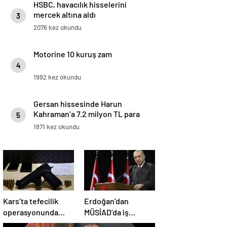
HSBC, havacılık hisselerini
mercek altına aldı
3
2076 kez okundu
Motorine 10 kuruş zam
4
1992 kez okundu
Gersan hissesinde Harun
Kahraman’a 7.2 milyon TL para
5
cezası
1871 kez okundu
Kars’ta tefecilik
Erdoğan’dan
operasyonunda
MÜSİAD’da iş
yakalanan 4 şüpheli
insanlarına mesaj: