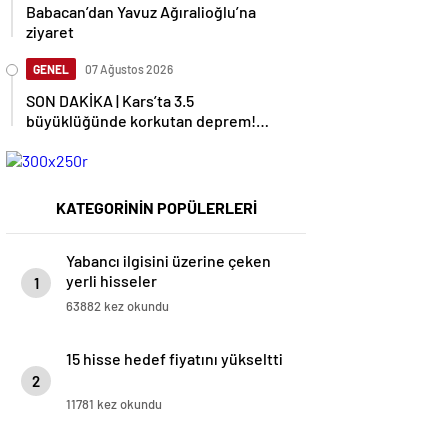
Babacan’dan Yavuz Ağıralioğlu’na
ziyaret
GENEL
07 Ağustos 2026
SON DAKİKA | Kars’ta 3.5
büyüklüğünde korkutan deprem!
AFAD duyurdu
KATEGORİNİN POPÜLERLERİ
Yabancı ilgisini üzerine çeken
yerli hisseler
1
63882 kez okundu
15 hisse hedef fiyatını yükseltti
2
11781 kez okundu