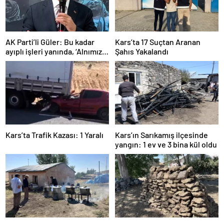
AK Parti’li Güler: Bu kadar
Kars’ta 17 Suçtan Aranan
ayıplı işleri yanında, ‘Alnımız
Şahıs Yakalandı
ak, bir leke bile yok bizde’
diyor
Kars’ta Trafik Kazası: 1 Yaralı
Kars’ın Sarıkamış ilçesinde
yangın: 1 ev ve 3 bina kül oldu