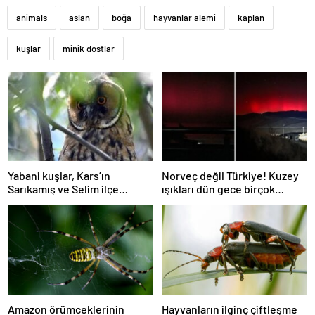
animals
aslan
boğa
hayvanlar alemi
kaplan
kuşlar
minik dostlar
Yabani kuşlar, Kars’ın
Norveç değil Türkiye! Kuzey
Sarıkamış ve Selim ilçe
ışıkları dün gece birçok
merkezlerinde bile özgürce
kentimizde görüldü
dolaşıyor
Amazon örümceklerinin
Hayvanların ilginç çiftleşme