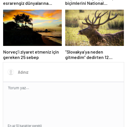
esrarengiz dünyalarına
biçimlerini National
gitmeye hazır olun.
Geographic görüntüledi.
Norveç’i ziyaret etmeniz için
“Slovakya’ya neden
gereken 25 sebep
gitmedim” dedirten 12
fotoğraf
En az 10 karakter gerekli