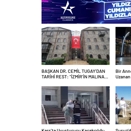
BAŞKAN DR. CEMİL TUGAY’DAN
Bir An
TARİHİ REST: “İZMİR’İN MALINA
Uzanan 
ÇÖKTÜRMEM, HALKIN HAKKINI
KİMSEYE YEDİRMEM!”
Kars’ta Uyuşturucu Kaçakçılığı:
Susuz’d