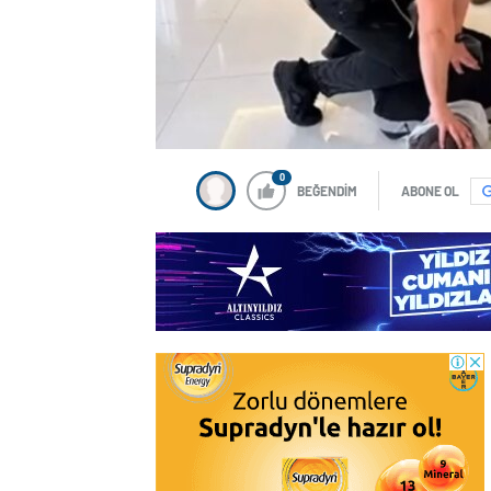
0
BEĞENDİM
ABONE OL