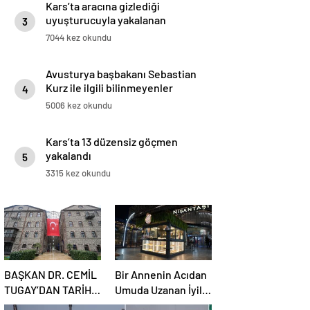
Kars’ta aracına gizlediği
uyuşturucuyla yakalanan
3
sürücüye gözaltı
7044 kez okundu
Avusturya başbakanı Sebastian
Kurz ile ilgili bilinmeyenler
4
5006 kez okundu
Kars’ta 13 düzensiz göçmen
yakalandı
5
3315 kez okundu
BAŞKAN DR. CEMİL
Bir Annenin Acıdan
TUGAY’DAN TARİHİ
Umuda Uzanan İyilik
REST: “İZMİR’İN
Yolculuğu