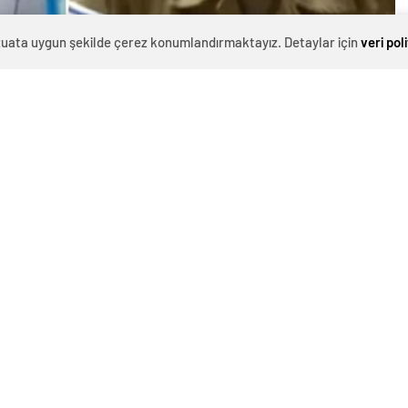
evzuata uygun şekilde çerez konumlandırmaktayız. Detaylar için
veri pol
0
News
Fransız televizyon kanalı TV5MONDE’un yayını
sırasında, “Hamas’ın sivilleri öldürdüğünü ve
uluslararası hukuka uymadığını” söyleyen İsrail Ordu
Sözcüsü Olivier Rafowicz, sunucunun “O zaman, siz de
Hamas gibi davranıyorsunuz.” sözleri üzerine
öfkelendi, sunucu sözcüyü yayından aldı.”İNSANCIL