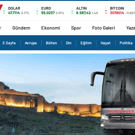
DOLAR
EURO
ALTIN
BITCOIN
47,7114
55,0237
6.587,42
3079014
0.17%
0.01%
1,46
-0,80
r
Gündem
Ekonomi
Spor
Foto Galeri
Yaza
3.Sayfa
Avrupa
Bülten
Din
Eğitim
Hayat
Politika