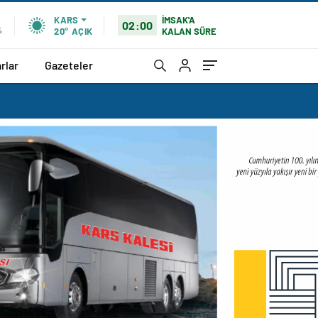
İMSAK'A
KARS
02:00
KALAN SÜRE
%
20°
AÇIK
rlar
Gazeteler