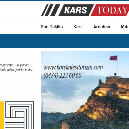
Son Dakika
Kars
Ardahan
Iğdı