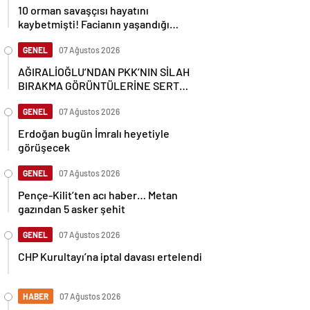
10 orman savaşçısı hayatını
kaybetmişti! Facianın yaşandığı
bölgenin görüntüleri ortaya çıktı
GENEL
07 Ağustos 2026
AĞIRALİOĞLU’NDAN PKK’NIN SİLAH
BIRAKMA GÖRÜNTÜLERİNE SERT
TEPKİ
GENEL
07 Ağustos 2026
Erdoğan bugün İmralı heyetiyle
görüşecek
GENEL
07 Ağustos 2026
Pençe-Kilit’ten acı haber… Metan
gazından 5 asker şehit
GENEL
07 Ağustos 2026
CHP Kurultayı’na iptal davası ertelendi
HABER
07 Ağustos 2026