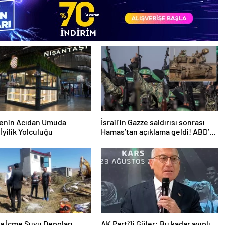
nenin Acıdan Umuda
İsrail’in Gazze saldırısı sonrası
İyilik Yolculuğu
Hamas’tan açıklama geldi! ABD’yi
işaret ettiler
a İçme Suyu Depoları
AK Parti’li Güler: Bu kadar ayıplı