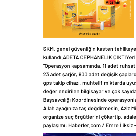
SKM, genel güvenliğin kasten tehlikeye s
kullandı.ADETA CEPHANELİK ÇIKTIYerlik
“Operasyon kapsamında, 11 adet ruhsats
23 adet şarjör, 900 adet değişik çaplard
gps takip cihazı, muhtelif miktarda uyuş
değerlendirilen bilgisayar ve çok sayıd
Başsavcılığı Koordinesinde operasyonla
Allah ayağınıza taş değdirmesin. Aziz Mi
organize suç örgütlerini çökertip, adal
paylaşımı: Haberler.com / Emre İliksiz –