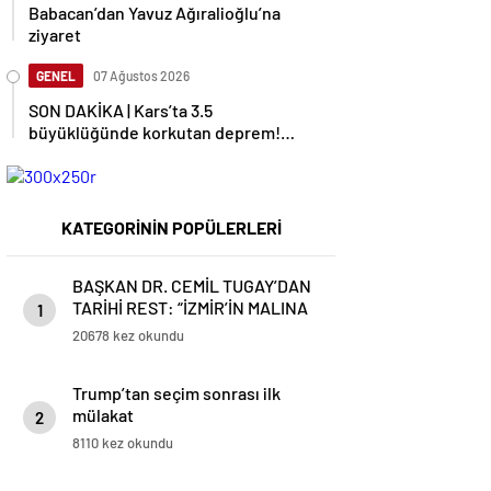
Babacan’dan Yavuz Ağıralioğlu’na
ziyaret
GENEL
07 Ağustos 2026
SON DAKİKA | Kars’ta 3.5
büyüklüğünde korkutan deprem!
AFAD duyurdu
KATEGORİNİN POPÜLERLERİ
BAŞKAN DR. CEMİL TUGAY’DAN
TARİHİ REST: “İZMİR’İN MALINA
1
ÇÖKTÜRMEM, HALKIN HAKKINI
20678 kez okundu
KİMSEYE YEDİRMEM!”
Trump’tan seçim sonrası ilk
mülakat
2
8110 kez okundu