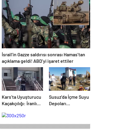
MALINA
ÇÖKTÜRMEM,
HALKIN HAKKINI
KİMSEYE
YEDİRMEM!”
İsrail’in Gazze saldırısı sonrası Hamas’tan
açıklama geldi! ABD’yi işaret ettiler
Kars’ta Uyuşturucu
Susuz’da İçme Suyu
Kaçakçılığı: İranlı
Depoları
Yolcunun Makatında
Yenileniyor
203 Gram
Metamfetamin
Bulundu