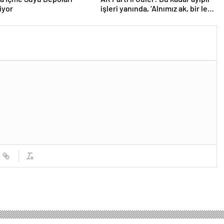
iyor
işleri yanında, ‘Alnımız ak, bir leke
bile yok bizde’ diyor