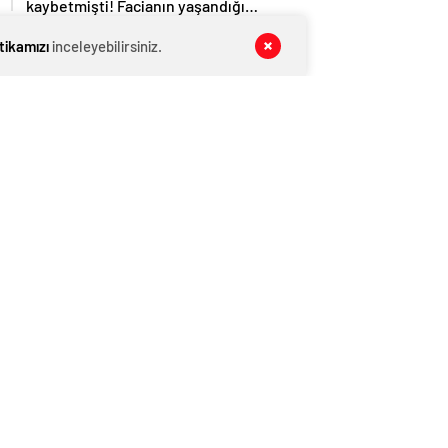
kaybetmişti! Facianın yaşandığı
bölgenin görüntüleri ortaya çıktı
GENEL
07 Ağustos 2026
itikamızı
inceleyebilirsiniz.
AĞIRALİOĞLU’NDAN PKK’NIN SİLAH
BIRAKMA GÖRÜNTÜLERİNE SERT
TEPKİ
GENEL
07 Ağustos 2026
Erdoğan bugün İmralı heyetiyle
görüşecek
GENEL
07 Ağustos 2026
Pençe-Kilit’ten acı haber… Metan
gazından 5 asker şehit
GENEL
07 Ağustos 2026
CHP Kurultayı’na iptal davası ertelendi
HABER
07 Ağustos 2026
Babacan’dan Yavuz Ağıralioğlu’na