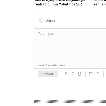
İranlı Yolcunun Makatında 203
Yenilen
Gram Metamfetamin Bulundu
En az 10 karakter gerekli
Gönder