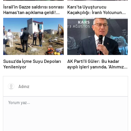
İsrail’in Gazze saldırısı sonrası
Kars’ta Uyuşturucu
Hamas’tan açıklama geldi!
Kaçakçılığı: İranlı Yolcunun
ABD’yi işaret ettiler
Makatında 203 Gram
Metamfetamin Bulundu
Susuz’da İçme Suyu Depoları
AK Parti’li Güler: Bu kadar
Yenileniyor
ayıplı işleri yanında, ‘Alnımız
ak, bir leke bile yok bizde’
diyor