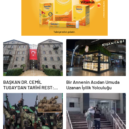
BAŞKAN DR. CEMİL
Bir Annenin Acıdan Umuda
TUGAY’DAN TARİHİ REST:
Uzanan İyilik Yolculuğu
“İZMİR’İN MALINA
ÇÖKTÜRMEM, HALKIN
HAKKINI KİMSEYE
YEDİRMEM!”