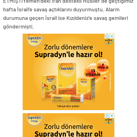
ETMİŞTİYemen’deki İran destekli Husiler de geçtiğimiz
hafta İsrail’e savaş açtıklarını duyurmuştu. Alarm
durumuna geçen İsrail ise Kızıldeniz’e savaş gemileri
göndermişti.