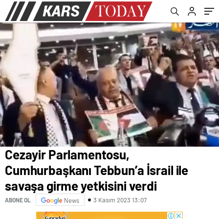
verdi
Cezayir Parlamentosu,
Cumhurbaşkanı Tebbun’a İsrail ile
savaşa girme yetkisini verdi
3 Kasım 2023 13:07
ABONE OL
News