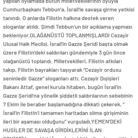
yapılan oylamada bütün milletvekillerinin oyuyla
Cumhurbaşkanı Tebbun’a, İsrail’le savaşa girme yetkisi
tanındı. O anlarda Filistin halkına destek veren
sloganlar atıldı. Şimdi Tebbun’un bir açıklama yapması
bekleniyor.OLAĞANÜSTÜ TOPLANMIŞLARDI Cezayir
Ulusal Halk Meclisi, İsrail’in Gazze Şeridi başta olmak
üzere Filistin’deki saldırıları gündemiyle 3 gün önce
olağanüstü toplandı. Milletvekilleri, Filistin atkıları
takıp, Filistin bayrakları taşıyarak “Cezayir ordusu
seninledir Gazze” sloganları attı. Cezayir Dışişleri
Bakanı Attaf, genel kurula hitaben, bugün İsrail’in
Gazze Şeridi’ne yönelik şiddetli saldırılarının sebebinin
7 Ekim ile beraber başlamadığına dikkati çekerek, ”
İsrail’in Filistin’i tamamen haritadan silme girişiminin
ileri bir aşaması olduğunu” vurguladı.YEMEN’DEKİ
HUSİLER DE SAVAŞA GİRDİKLERİNİ İLAN