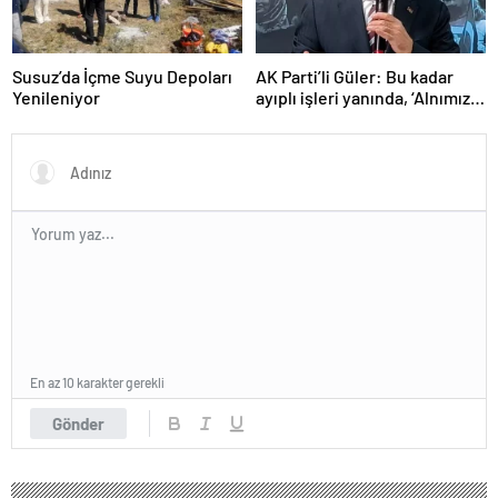
Susuz’da İçme Suyu Depoları
AK Parti’li Güler: Bu kadar
Yenileniyor
ayıplı işleri yanında, ‘Alnımız
ak, bir leke bile yok bizde’
diyor
En az 10 karakter gerekli
Gönder