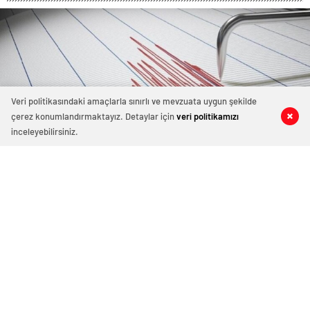
Veri politikasındaki amaçlarla sınırlı ve mevzuata uygun şekilde
çerez konumlandırmaktayız. Detaylar için
veri politikamızı
0
0
0
0
inceleyebilirsiniz.
Son Dakika: Yunanistan’da 5.4
büyüklüğünde deprem
3 Kasım 2023 13:07
ABONE OL
News