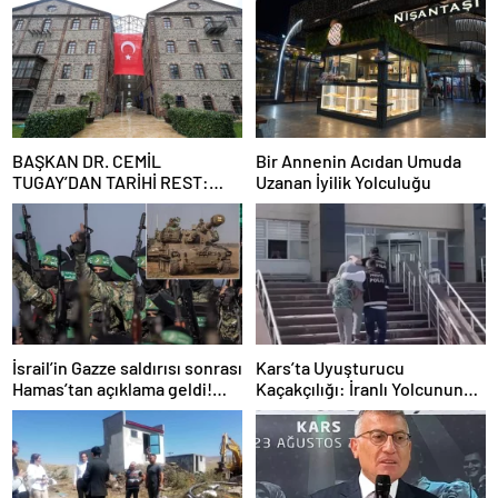
BAŞKAN DR. CEMİL
Bir Annenin Acıdan Umuda
TUGAY’DAN TARİHİ REST:
Uzanan İyilik Yolculuğu
“İZMİR’İN MALINA
ÇÖKTÜRMEM, HALKIN
HAKKINI KİMSEYE
YEDİRMEM!”
İsrail’in Gazze saldırısı sonrası
Kars’ta Uyuşturucu
Hamas’tan açıklama geldi!
Kaçakçılığı: İranlı Yolcunun
ABD’yi işaret ettiler
Makatında 203 Gram
Metamfetamin Bulundu