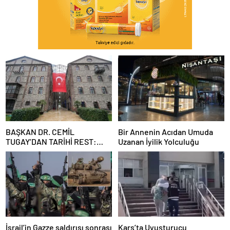
BAŞKAN DR. CEMİL
Bir Annenin Acıdan Umuda
TUGAY’DAN TARİHİ REST:
Uzanan İyilik Yolculuğu
“İZMİR’İN MALINA
ÇÖKTÜRMEM, HALKIN
HAKKINI KİMSEYE
YEDİRMEM!”
İsrail’in Gazze saldırısı sonrası
Kars’ta Uyuşturucu