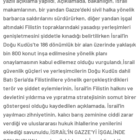
yazılı açıklama yapıldı. Açıklamada, bakanlığın, İsrail
makamlarının, bir yandan Gazze’deki sivil halka yönelik
barbarca saldırılarını sürdürürken, diğer yandan işgal
altındaki Filistin topraklarındaki yasadışı yerleşimleri
genişletmesini şiddetle kınadığı belirtilirken İsrail’in
Doğu Kudüs’te 186 dönümlük bir alan üzerinde yaklaşık
bin 800 konut inşa edilmesine yönelik planı
onaylamasının kabul edilemez olduğu vurgulandı.İsrail
güvenlik güçleri ve yerleşimcilerin Doğu Kudüs dahil
Batı Şeria’da Filistinlilere yönelik gerçekleştirdikleri
terör ve şiddet eylemlerinin, İsrail’in Filistin halkını ve
devletini yıldırma ve yıpratma stratejisinin somut birer
göstergesi olduğu kaydedilen açıklamada, İsrail’in
yayılmacı zihniyetinin, kalıcı barış zeminine ciddi zarar
verdiği ve uluslararası hukuk ihlallerine yenilerini
eklediği savunuldu.İSRAİL’İN GAZZE’Yİ İŞGALİNDE