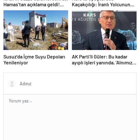
Hamas’tan açıklama geldi!
Kaçakçılığı: İranlı Yolcunun
ABD’yi işaret ettiler
Makatında 203 Gram
Metamfetamin Bulundu
Susuz’da İçme Suyu Depoları
AK Parti’li Güler: Bu kadar
Yenileniyor
ayıplı işleri yanında, ‘Alnımız
ak, bir leke bile yok bizde’
diyor