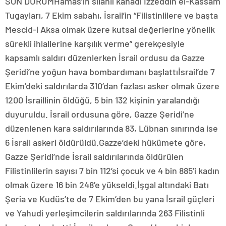
SON DURUMHamas’ın silahlı kanadı İzzeddin el-Kassam
Tugayları, 7 Ekim sabahı, İsrail’in “Filistinlilere ve başta
Mescid-i Aksa olmak üzere kutsal değerlerine yönelik
sürekli ihlallerine karşılık verme” gerekçesiyle
kapsamlı saldırı düzenlerken İsrail ordusu da Gazze
Şeridi’ne yoğun hava bombardımanı başlattıİsrail’de 7
Ekim’deki saldırılarda 310’dan fazlası asker olmak üzere
1200 İsraillinin öldüğü, 5 bin 132 kişinin yaralandığı
duyuruldu. İsrail ordusuna göre, Gazze Şeridi’ne
düzenlenen kara saldırılarında 83, Lübnan sınırında ise
6 İsrail askeri öldürüldü.Gazze’deki hükümete göre,
Gazze Şeridi’nde İsrail saldırılarında öldürülen
Filistinlilerin sayısı 7 bin 112’si çocuk ve 4 bin 885’i kadın
olmak üzere 16 bin 248’e yükseldi.İşgal altındaki Batı
Şeria ve Kudüs’te de 7 Ekim’den bu yana İsrail güçleri
ve Yahudi yerleşimcilerin saldırılarında 263 Filistinli