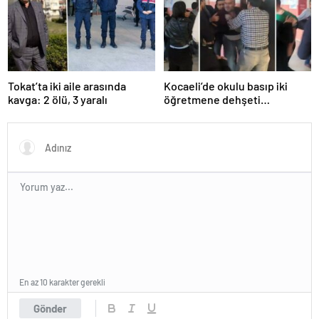
ardından tetiğe basmış…
Tokat’ta iki aile arasında
Kocaeli’de okulu basıp iki
kavga: 2 ölü, 3 yaralı
öğretmene dehşeti
yaşattılar!
En az 10 karakter gerekli
Gönder