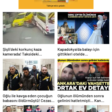
Şişli’deki korkunç kaza
Kapadokya’da balayı için
kamerada! Taksideki
gittikleri otelde
yolcunun açtığı kapıya çarpan
karbonmonoksit gazından
motokurye hayatını kaybetti
zehirlenmişlerdi! Akbaş
çiftinin ölümünde kahreden
detay
Oğlu ile kavga eden çocuğun
Oğlunun ölümünden sonra
babasını öldürmüştü! Cezası
gelinini katletmişti… Kan
belli oldu… ‘Çocuklarım
donduran olayda ‘ortak ev’
zorbalığa maruz kalıyordu’
detayı! Tek kelimenin