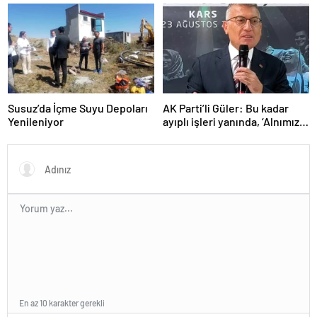
ABD’yi işaret ettiler
Makatında 203 Gram
Metamfetamin Bulundu
Susuz’da İçme Suyu Depoları
AK Parti’li Güler: Bu kadar
Yenileniyor
ayıplı işleri yanında, ‘Alnımız
ak, bir leke bile yok bizde’
diyor
En az 10 karakter gerekli