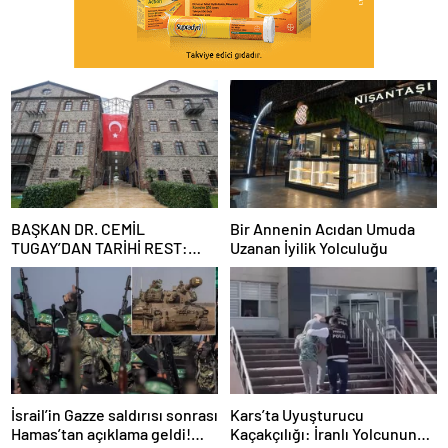
BAŞKAN DR. CEMİL
Bir Annenin Acıdan Umuda
TUGAY’DAN TARİHİ REST:
Uzanan İyilik Yolculuğu
“İZMİR’İN MALINA
ÇÖKTÜRMEM, HALKIN
HAKKINI KİMSEYE
YEDİRMEM!”
İsrail’in Gazze saldırısı sonrası
Kars’ta Uyuşturucu
Hamas’tan açıklama geldi!
Kaçakçılığı: İranlı Yolcunun