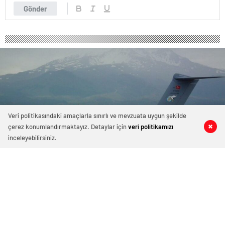
Gönder
Veri politikasındaki amaçlarla sınırlı ve mevzuata uygun şekilde
çerez konumlandırmaktayız. Detaylar için
veri politikamızı
0
0
0
0
inceleyebilirsiniz.
MSB duyurdu… 109 Gazzeli hasta
Türkiye’ye getirilecek
Milli Savunma Bakanlığı Mısır’a giden A400M uçağı ile