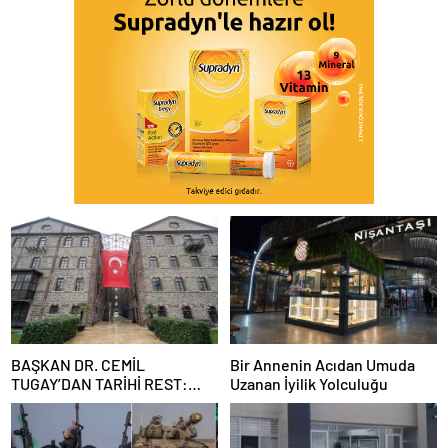
BAŞKAN DR. CEMİL
Bir Annenin Acıdan Umuda
TUGAY’DAN TARİHİ REST:
Uzanan İyilik Yolculuğu
“İZMİR’İN MALINA
ÇÖKTÜRMEM, HALKIN
HAKKINI KİMSEYE