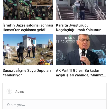
YEDİRMEM!”
İsrail’in Gazze saldırısı sonrası
Kars’ta Uyuşturucu
Hamas’tan açıklama geldi!
Kaçakçılığı: İranlı Yolcunun
ABD’yi işaret ettiler
Makatında 203 Gram
Metamfetamin Bulundu
Susuz’da İçme Suyu Depoları
AK Parti’li Güler: Bu kadar
Yenileniyor
ayıplı işleri yanında, ‘Alnımız
ak, bir leke bile yok bizde’
diyor