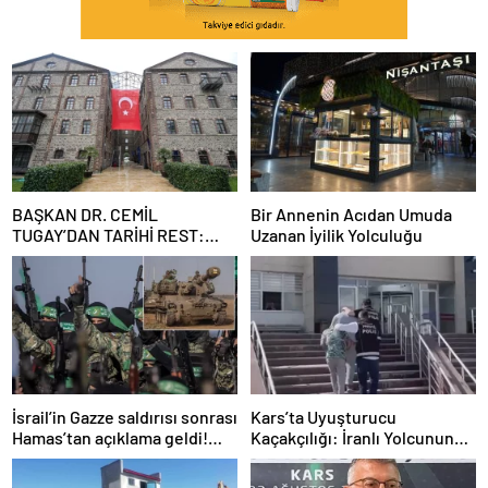
BAŞKAN DR. CEMİL
Bir Annenin Acıdan Umuda
TUGAY’DAN TARİHİ REST:
Uzanan İyilik Yolculuğu
“İZMİR’İN MALINA
ÇÖKTÜRMEM, HALKIN
HAKKINI KİMSEYE
YEDİRMEM!”
İsrail’in Gazze saldırısı sonrası
Kars’ta Uyuşturucu
Hamas’tan açıklama geldi!
Kaçakçılığı: İranlı Yolcunun
ABD’yi işaret ettiler
Makatında 203 Gram
Metamfetamin Bulundu