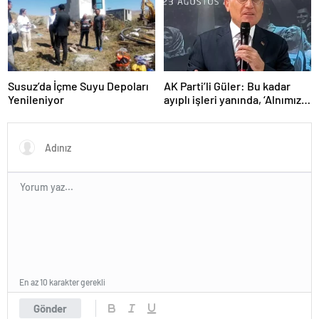
Susuz’da İçme Suyu Depoları
AK Parti’li Güler: Bu kadar
Yenileniyor
ayıplı işleri yanında, ‘Alnımız
ak, bir leke bile yok bizde’
diyor
En az 10 karakter gerekli
Gönder