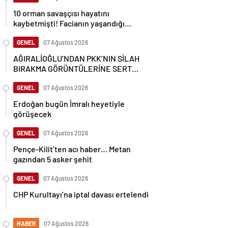
10 orman savaşçısı hayatını
kaybetmişti! Facianın yaşandığı
bölgenin görüntüleri ortaya çıktı
GENEL
07 Ağustos 2026
AĞIRALİOĞLU’NDAN PKK’NIN SİLAH
BIRAKMA GÖRÜNTÜLERİNE SERT
TEPKİ
GENEL
07 Ağustos 2026
Erdoğan bugün İmralı heyetiyle
görüşecek
GENEL
07 Ağustos 2026
Pençe-Kilit’ten acı haber… Metan
gazından 5 asker şehit
GENEL
07 Ağustos 2026
CHP Kurultayı’na iptal davası ertelendi
HABER
07 Ağustos 2026