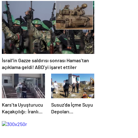
REST: “İZMİR’İN
Yolculuğu
MALINA
ÇÖKTÜRMEM,
HALKIN HAKKINI
KİMSEYE
YEDİRMEM!”
İsrail’in Gazze saldırısı sonrası Hamas’tan
açıklama geldi! ABD’yi işaret ettiler
Kars’ta Uyuşturucu
Susuz’da İçme Suyu
Kaçakçılığı: İranlı
Depoları
Yolcunun Makatında
Yenileniyor
203 Gram
Metamfetamin