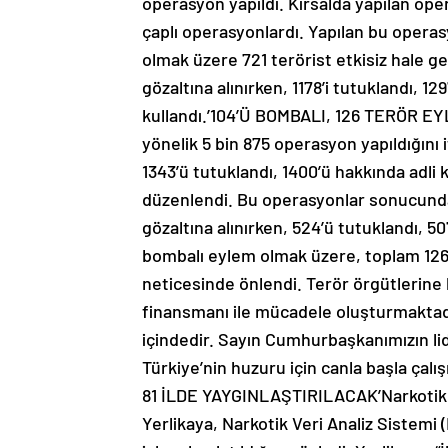
operasyon yapıldı. Kırsalda yapılan oper
çaplı operasyonlardı. Yapılan bu operasyo
olmak üzere 721 terörist etkisiz hale ge
gözaltına alınırken, 1178’i tutuklandı, 129
kullandı.’104’Ü BOMBALI, 126 TERÖR EY
yönelik 5 bin 875 operasyon yapıldığını 
1343’ü tutuklandı, 1400’ü hakkında adli 
düzenlendi. Bu operasyonlar sonucunda 2
gözaltına alınırken, 524’ü tutuklandı, 50
bombalı eylem olmak üzere, toplam 126 
neticesinde önlendi. Terör örgütlerine 
finansmanı ile mücadele oluşturmaktadır.
içindedir. Sayın Cumhurbaşkanımızın lide
Türkiye’nin huzuru için canla başla ç
81 İLDE YAYGINLAŞTIRILACAK’Narkotik 
Yerlikaya, Narkotik Veri Analiz Sistemi 