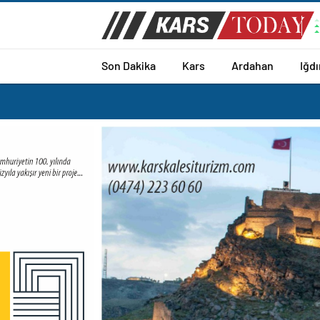
Son Dakika
Kars
Ardahan
Iğdı