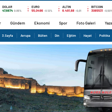
DOLAR
EURO
ALTIN
BITCOIN
47,6674
55,0496
6.491,68
3065531
0.05%
-0.12%
-0,01
-0,50
r
Gündem
Ekonomi
Spor
Foto Galeri
Yaza
3.Sayfa
Avrupa
Bülten
Din
Eğitim
Hayat
Politika