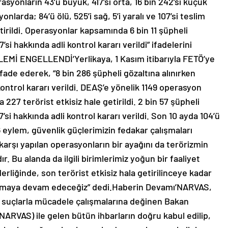
asyonların 43’ü büyük, 417’si orta, 16 bin 242’si küçük
nlarda; 84’ü ölü, 525’i sağ, 5’i yaralı ve 107’si teslim
tirildi. Operasyonlar kapsamında 6 bin 11 şüpheli
7’si hakkında adli kontrol kararı verildi” ifadelerini
LEMİ ENGELLENDİ’Yerlikaya, 1 Kasım itibarıyla FETÖ’ye
ifade ederek, “8 bin 286 şüpheli gözaltına alınırken
kontrol kararı verildi. DEAŞ’e yönelik 1149 operasyon
27 terörist etkisiz hale getirildi. 2 bin 57 şüpheli
7’si hakkında adli kontrol kararı verildi. Son 10 ayda 104’ü
eylem, güvenlik güçlerimizin fedakar çalışmaları
karşı yapılan operasyonların bir ayağını da terörizmin
 Bu alanda da ilgili birimlerimiz yoğun bir faaliyet
rliğinde, son terörist etkisiz hala getirilinceye kadar
alışmaya devam edeceğiz” dedi.Haberin Devamı’NARVAS,
suçlarla mücadele çalışmalarına değinen Bakan
(NARVAS) ile gelen bütün ihbarların doğru kabul edilip,