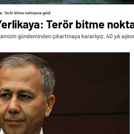
aya: Terör bitme noktasına geldi
 Yerlikaya: Terör bitme nokt
ülkemizin gündeminden çıkartmaya kararlıyız. 40 yılı aşkın