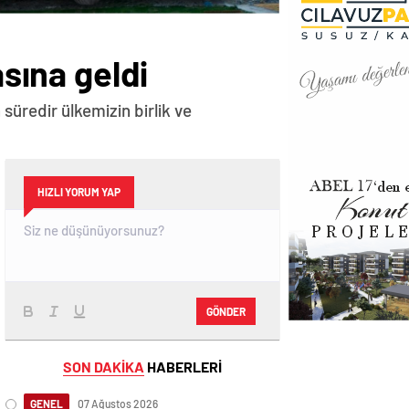
asına geldi
 süredir ülkemizin birlik ve
HIZLI YORUM YAP
GÖNDER
SON DAKİKA
HABERLERİ
GENEL
07 Ağustos 2026