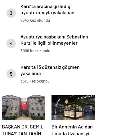
Kars’ta aracına gizlediği
uyuşturucuyla yakalanan
3
sürücüye gözaltı
7043 kez okundu
Avusturya başbakanı Sebastian
Kurz ile ilgili bilinmeyenler
4
5006 kez okundu
Kars’ta 13 düzensiz göçmen
yakalandı
5
3315 kez okundu
BAŞKAN DR. CEMİL
Bir Annenin Acıdan
TUGAY’DAN TARİHİ
Umuda Uzanan İyilik