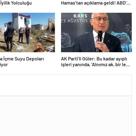
İyilik Yolculuğu
Hamas’tan açıklama geldi! ABD’yi
işaret ettiler
a İçme Suyu Depoları
AK Parti’li Güler: Bu kadar ayıplı
iyor
işleri yanında, ‘Alnımız ak, bir leke
bile yok bizde’ diyor