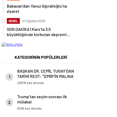
Babacan’dan Yavuz Ağıralioğlu’na
ziyaret
GENEL
07 Ağustos 2026
SON DAKİKA | Kars’ta 3.5
büyüklüğünde korkutan deprem!
AFAD duyurdu
KATEGORİNİN POPÜLERLERİ
BAŞKAN DR. CEMİL TUGAY’DAN
TARİHİ REST: “İZMİR’İN MALINA
1
ÇÖKTÜRMEM, HALKIN HAKKINI
20576 kez okundu
KİMSEYE YEDİRMEM!”
Trump’tan seçim sonrası ilk
mülakat
2
8109 kez okundu