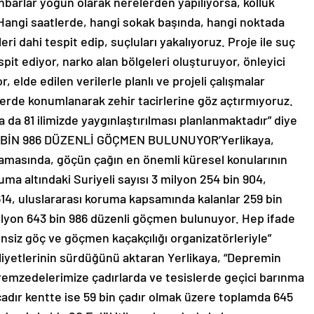
“İhbarlar yoğun olarak nerelerden yapılıyorsa, kolluk
Hangi saatlerde, hangi sokak başında, hangi noktada
eri dahi tespit edip, suçluları yakalıyoruz. Proje ile suç
espit ediyor, narko alan bölgeleri oluşturuyor, önleyici
, elde edilen verilerle planlı ve projeli çalışmalar
rde konumlanarak zehir tacirlerine göz açtırmıyoruz.
 da 81 ilimizde yaygınlaştırılması planlanmaktadır” diye
3 BİN 986 DÜZENLİ GÖÇMEN BULUNUYOR’Yerlikaya,
lamasında, göçün çağın en önemli küresel konularının
uma altındaki Suriyeli sayısı 3 milyon 254 bin 904,
n 614, uluslararası koruma kapsamında kalanlar 259 bin
lyon 643 bin 986 düzenli göçmen bulunuyor. Hep ifade
ensiz göç ve göçmen kaçakçılığı organizatörleriyle”
iyetlerinin sürdüğünü aktaran Yerlikaya, “Depremin
emzedelerimize çadırlarda ve tesislerde geçici barınma
 çadır kentte ise 59 bin çadır olmak üzere toplamda 645