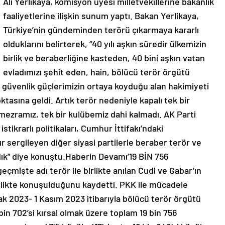
Ali Yerlikaya, komisyon üyesi milletvekillerine bakanlık
faaliyetlerine ilişkin sunum yaptı. Bakan Yerlikaya,
Türkiye’nin gündeminden terörü çıkarmaya kararlı
olduklarını belirterek, “40 yılı aşkın süredir ülkemizin
birlik ve beraberliğine kasteden, 40 bini aşkın vatan
evladımızı şehit eden, hain, bölücü terör örgütü
e güvenlik güçlerimizin ortaya koyduğu alan hakimiyeti
asına geldi. Artık terör nedeniyle kapalı tek bir
mezramız, tek bir kulübemiz dahi kalmadı. AK Parti
tikrarlı politikaları, Cumhur İttifakı’ndaki
ır sergileyen diğer siyasi partilerle beraber terör ve
dık” diye konuştu.Haberin Devamı’19 BİN 756
mişte adı terör ile birlikte anılan Cudi ve Gabar’ın
irlikte konuşulduğunu kaydetti. PKK ile mücadele
cak 2023- 1 Kasım 2023 itibarıyla bölücü terör örgütü
bin 702’si kırsal olmak üzere toplam 19 bin 756