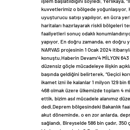
işlem başlatıldığını söyledi. Yerlikaya, 
kuvvetlerimiz o bölgede yoğunlaşıyor. 
uyuşturucu satışı yapılıyor, en ücra yerl
haritaları hazırlayarak riskli bölgeleri t
faaliyetleri sonuç odaklı konumlandırıyor
yapıyor. En doğru zamanda, en doğru ye
NARVAS projesinin 1 Ocak 2024 itibarıyla
konuştu.Haberin Devamı’4 MİLYON 64
düzensiz göçle mücadeleye ilişkin açık
başında geldiğini belirterek, “Geçici kor
ikamet izni ile kalanlar 1 milyon 129 bi
468 olmak üzere ülkemizde toplam 4 mi
ettik, bizim asıl mücadele alanımız düz
dedi.Deprem bölgesindeki Bakanlık faal
akut döneminde, o en zor anlarda, depr
sağlandı. Bireyselde 586 bin çadır, 350