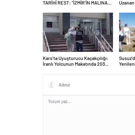
TARİHİ REST: “İZMİR’İN MALINA
Uzanan 
ÇÖKTÜRMEM, HALKIN HAKKINI
KİMSEYE YEDİRMEM!”
Kars’ta Uyuşturucu Kaçakçılığı:
Susuz’d
İranlı Yolcunun Makatında 203
Yenilen
Gram Metamfetamin Bulundu