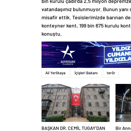
bin kurulu çadırda 2,5 milyon depremzed
vatandaşımız bulunmuyor. Bunun yanı sır
misafir ettik. Tesislerimizde barınan d
konteyner kent, 199 bin 675 kurulu kon
konuştu.
Ali Yerlikaya
İçişleri Bakanı
terör
BAŞKAN DR. CEMİL TUGAY’DAN
Bir An