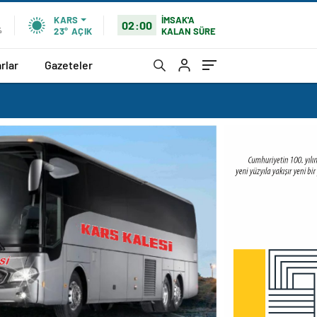
İMSAK'A
KARS
02:00
KALAN SÜRE
%
23°
AÇIK
rlar
Gazeteler