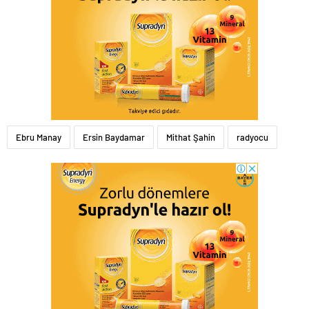
Ebru Manay
Ersin Baydamar
Mithat Şahin
radyocu