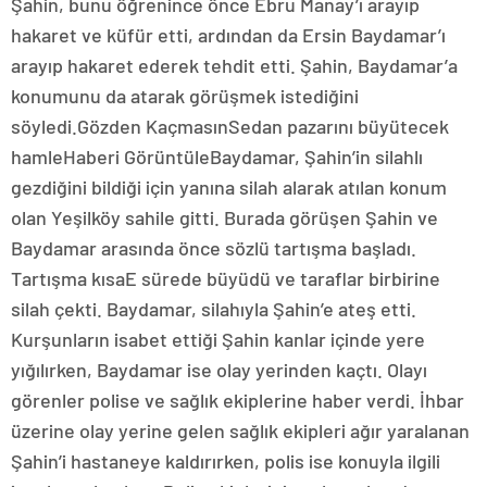
Şahin, bunu öğrenince önce Ebru Manay’ı arayıp
hakaret ve küfür etti, ardından da Ersin Baydamar’ı
arayıp hakaret ederek tehdit etti. Şahin, Baydamar’a
konumunu da atarak görüşmek istediğini
söyledi.Gözden KaçmasınSedan pazarını büyütecek
hamleHaberi GörüntüleBaydamar, Şahin’in silahlı
gezdiğini bildiği için yanına silah alarak atılan konum
olan Yeşilköy sahile gitti. Burada görüşen Şahin ve
Baydamar arasında önce sözlü tartışma başladı.
Tartışma kısaE sürede büyüdü ve taraflar birbirine
silah çekti. Baydamar, silahıyla Şahin’e ateş etti.
Kurşunların isabet ettiği Şahin kanlar içinde yere
yığılırken, Baydamar ise olay yerinden kaçtı. Olayı
görenler polise ve sağlık ekiplerine haber verdi. İhbar
üzerine olay yerine gelen sağlık ekipleri ağır yaralanan
Şahin’i hastaneye kaldırırken, polis ise konuyla ilgili