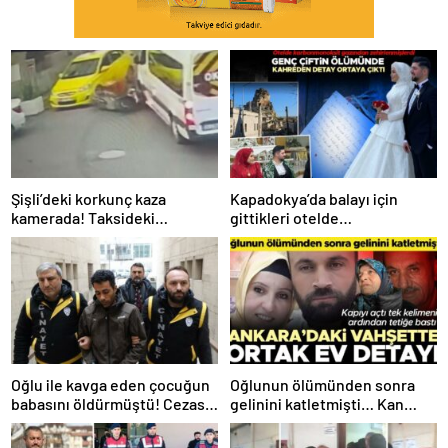
Şişli’deki korkunç kaza
Kapadokya’da balayı için
kamerada! Taksideki
gittikleri otelde
yolcunun açtığı kapıya çarpan
karbonmonoksit gazından
motokurye hayatını kaybetti
zehirlenmişlerdi! Akbaş
çiftinin ölümünde kahreden
detay
Oğlu ile kavga eden çocuğun
Oğlunun ölümünden sonra
babasını öldürmüştü! Cezası
gelinini katletmişti… Kan
belli oldu… ‘Çocuklarım
donduran olayda ‘ortak ev’
zorbalığa maruz kalıyordu’
detayı! Tek kelimenin