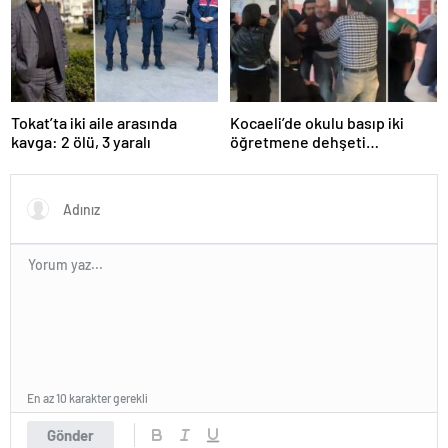
ardından tetiğe basmış…
Tokat’ta iki aile arasında
Kocaeli’de okulu basıp iki
kavga: 2 ölü, 3 yaralı
öğretmene dehşeti
yaşattılar!
En az 10 karakter gerekli
Gönder