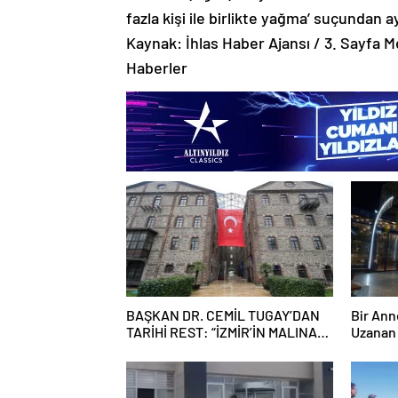
fazla kişi ile birlikte yağma’ suçundan ay
Kaynak: İhlas Haber Ajansı / 3. Sayfa 
Haberler
BAŞKAN DR. CEMİL TUGAY’DAN
Bir An
TARİHİ REST: “İZMİR’İN MALINA
Uzanan 
ÇÖKTÜRMEM, HALKIN HAKKINI
KİMSEYE YEDİRMEM!”