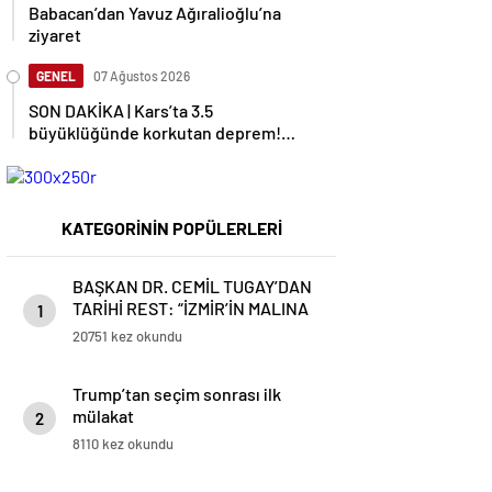
Babacan’dan Yavuz Ağıralioğlu’na
ziyaret
GENEL
07 Ağustos 2026
SON DAKİKA | Kars’ta 3.5
büyüklüğünde korkutan deprem!
AFAD duyurdu
KATEGORİNİN POPÜLERLERİ
BAŞKAN DR. CEMİL TUGAY’DAN
TARİHİ REST: “İZMİR’İN MALINA
1
ÇÖKTÜRMEM, HALKIN HAKKINI
20751 kez okundu
KİMSEYE YEDİRMEM!”
Trump’tan seçim sonrası ilk
mülakat
2
8110 kez okundu