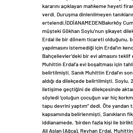
kararını açıklayan mahkeme heyeti fir
verdi. Duruşma dinlenilmeyen tanıkların
ertelendi.İDDİANAMEDENBakırköy Cumhu
müşteki Gökhan Soylu’nun şikayet dilekç
Erdal ile bir dönem ticareti olduğunu, b
yapılmasını istemediği için Erdal’ın ken
Bahçelievler’deki bir evi almasını teklif 
Muhittin Erdal’a evi boşaltması için tah
belirtilmişti. Sanık Muhittin Erdal’ın s
aldığı da dilekçede belirtilmişti. Soylu, 
iletişime geçtiğini de dilekçesinde ak
söyledi ‘çoluğun çocuğun var hiç korkm
tapu devrini yaptım” dedi. Öte yandan t
kapsamında belirlenmişti. Sanıkların fiki
iddianamede, ‘birden fazla kişi ile birl
Ali Aslan (Ağca), Reyhan Erdal, Muhitt