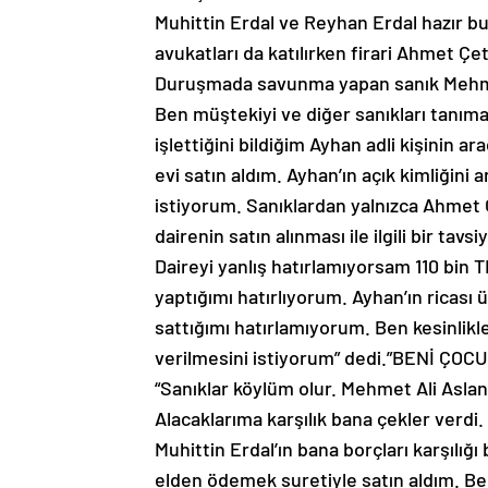
Muhittin Erdal ve Reyhan Erdal hazır 
avukatları da katılırken firari Ahmet Çet
Duruşmada savunma yapan sanık Mehmet
Ben müştekiyi ve diğer sanıkları tanı
işlettiğini bildiğim Ayhan adli kişinin ara
evi satın aldım. Ayhan’ın açık kimliğini 
istiyorum. Sanıklardan yalnızca Ahmet 
dairenin satın alınması ile ilgili bir tav
Daireyi yanlış hatırlamıyorsam 110 bin 
yaptığımı hatırlıyorum. Ayhan’ın ricası 
sattığımı hatırlamıyorum. Ben kesinlik
verilmesini istiyorum” dedi.”BENİ ÇO
“Sanıklar köylüm olur. Mehmet Ali Aslan
Alacaklarıma karşılık bana çekler verd
Muhittin Erdal’ın bana borçları karşılığ
elden ödemek suretiyle satın aldım. Be