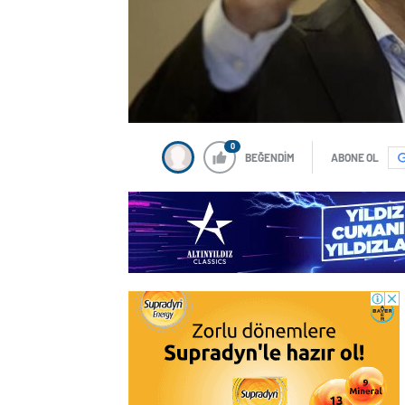
0
BEĞENDİM
ABONE OL