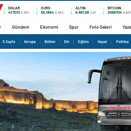
DOLAR
EURO
ALTIN
BITCOIN
47,7013
55,1894
6.661,96
3096704
0.15%
0.28%
2,61
0,80
r
Gündem
Ekonomi
Spor
Foto Galeri
Yaza
3.Sayfa
Avrupa
Bülten
Din
Eğitim
Hayat
Politika