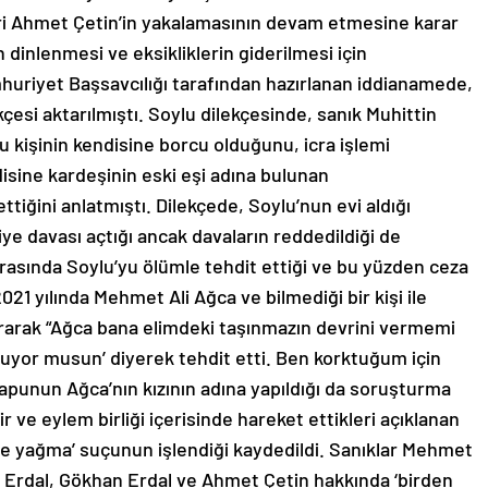
ari Ahmet Çetin’in yakalamasının devam etmesine karar
 dinlenmesi ve eksikliklerin giderilmesi için
riyet Başsavcılığı tarafından hazırlanan iddianamede,
esi aktarılmıştı. Soylu dilekçesinde, sanık Muhittin
u kişinin kendisine borcu olduğunu, icra işlemi
disine kardeşinin eski eşi adına bulunan
ettiğini anlatmıştı. Dilekçede, Soylu’nun evi aldığı
liye davası açtığı ancak davaların reddedildiği de
onrasında Soylu’yu ölümle tehdit ettiği ve bu yüzden ceza
2021 yılında Mehmet Ali Ağca ve bilmediği bir kişi ile
tararak “Ağca bana elimdeki taşınmazın devrini vermemi
uyor musun’ diyerek tehdit etti. Ben korktuğum için
apunun Ağca’nın kızının adına yapıldığı da soruşturma
r ve eylem birliği içerisinde hareket ettikleri açıklanan
ikte yağma’ suçunun işlendiği kaydedildi. Sanıklar Mehmet
in Erdal, Gökhan Erdal ve Ahmet Çetin hakkında ‘birden