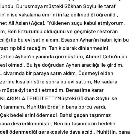
bulundu. Duruşmaya müşteki Gökhan Soylu ile taraf
in’in ise yakalama emrini infaz edilmediği öğrenildi.
 Ali Aslan (Ağca), “Yüklenen suçu kabul etmiyorum.
mam. Ben Erzurumlu olduğunu ve geçmişte restoran
cılığı ile bu evi satın aldım. Esasen Ayhan’ın hatırı için bu
araştırıp bildireceğim. Tanık olarak dinlenmesini
Çetin’i Ayhan’ın yanında görmüştüm. Ahmet Çetin’in bu
siyesi olmadı. Bu işe doğrudan Ayhan aracılığı ile girdim.
TL civarında bir paraya satın aldım. Ödemeyi elden
üzerine kısa bir süre sonra bu evi sattım. Ne kadara
le müştekiyi tehdit etmedim. Beraatime karar
CUKLARIMLA TEHDİT ETTİ”Müşteki Gökhan Soylu ise
’ı tanımam. Muhittin Erdal’ın bana borcu vardı.
i. Çek bedellerini ödemedi. Bahsi geçen taşınmaz
ı bana devredilmemiştir. Ben bu taşınmazın bedelini
deli ödenmediği gerekçesiyle dava açıldı. Muhittin, bana