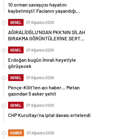
10 orman savaşçısı hayatını
kaybetmişti! Facianın yaşandığı
bölgenin görüntüleri ortaya çıktı
GENEL
07 Ağustos 2026
AĞIRALİOĞLU’NDAN PKK’NIN SİLAH
BIRAKMA GÖRÜNTÜLERİNE SERT
TEPKİ
GENEL
07 Ağustos 2026
Erdoğan bugün İmralı heyetiyle
görüşecek
GENEL
07 Ağustos 2026
Pençe-Kilit’ten acı haber… Metan
gazından 5 asker şehit
GENEL
07 Ağustos 2026
CHP Kurultayı’na iptal davası ertelendi
HABER
07 Ağustos 2026