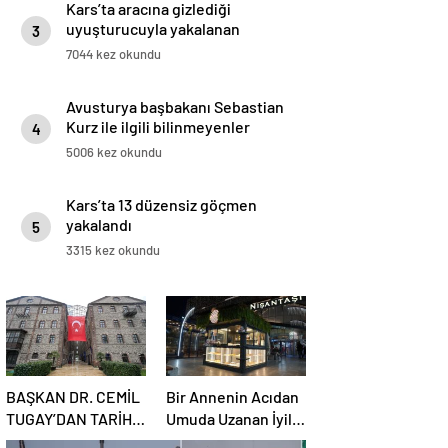
Kars’ta aracına gizlediği
uyuşturucuyla yakalanan
3
sürücüye gözaltı
7044 kez okundu
Avusturya başbakanı Sebastian
Kurz ile ilgili bilinmeyenler
4
5006 kez okundu
Kars’ta 13 düzensiz göçmen
yakalandı
5
3315 kez okundu
BAŞKAN DR. CEMİL
Bir Annenin Acıdan
TUGAY’DAN TARİHİ
Umuda Uzanan İyilik
REST: “İZMİR’İN
Yolculuğu