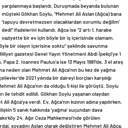
yargılanmaya başlandı. Duruşmada beyanda bulunan
müşteki Gökhan Soylu, “Mehmet Ali Aslan (Ağca) bana
‘tapuyu devretmezsen olacaklardan sorumlu değilim’
dedi” ifadelerini kullandı. Ağca ise “2 artı 1, harabe
vaziyette bir ev için böyle bir iş içerisinde olamam.
öyle bir olayın içerisine soktu” şeklinde savunma
liyet gazetesi Genel Yayın Yönetmeni Abdi İpekçi’ye 1
, Papa 2. Ioannes Paulus’a ise 13 Mayıs 1981’de, 3 el ateş
na neden olan Mehmet Ali Ağca’nın bu kez de yağma
lievler’de 2021 yılında bir daireyi borçları karşılığı
ehmet Ali Ağca’nın da olduğu 5 kişi ile görüştü. Soylu
 ile tehdit edildi. Gökhan Soylu yaşanan olaydan
li Ağca’ya verdi. Ev, Ağca’nın kızının adına yapılırken,
a ilişkin 5 sanık hakkında ‘yağma’ suçundan dava
kırköy 24. Ağır Ceza Mahkemesi’nde görülen
dal, soyadını Aslan olarak değiştiren Mehmet Ali Ağca,