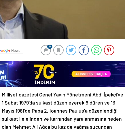
0
News
Milliyet gazetesi Genel Yayın Yönetmeni Abdi İpekçi’ye
1 Şubat 1979’da suikast düzenleyerek öldüren ve 13
Mayıs 1981’de Papa 2. Ioannes Paulus’a düzenlendiği
suikast ile elinden ve karnından yaralanmasına neden
olan Mehmet Ali Ağca bu kez de yağma suçundan