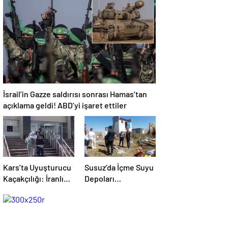
MALINA
ÇÖKTÜRMEM,
HALKIN HAKKINI
KİMSEYE
YEDİRMEM!”
İsrail’in Gazze saldırısı sonrası Hamas’tan
açıklama geldi! ABD’yi işaret ettiler
Kars’ta Uyuşturucu
Susuz’da İçme Suyu
Kaçakçılığı: İranlı
Depoları
Yolcunun Makatında
Yenileniyor
203 Gram
Metamfetamin
Bulundu