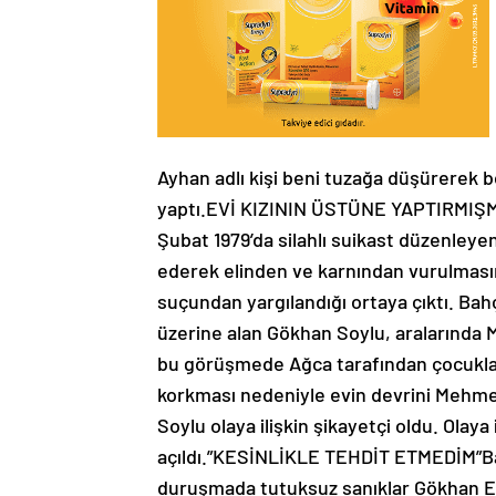
Ayhan adlı kişi beni tuzağa düşürerek b
yaptı.EVİ KIZININ ÜSTÜNE YAPTIRMIŞMil
Şubat 1979’da silahlı suikast düzenleyen
ederek elinden ve karnından vurulması
suçundan yargılandığı ortaya çıktı. Bahçe
üzerine alan Gökhan Soylu, aralarında M
bu görüşmede Ağca tarafından çocukları
korkması nedeniyle evin devrini Mehmet A
Soylu olaya ilişkin şikayetçi oldu. Olay
açıldı.”KESİNLİKLE TEHDİT ETMEDİM”Ba
duruşmada tutuksuz sanıklar Gökhan Er