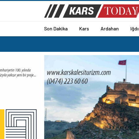
Son Dakika
Kars
Ardahan
Iğdı