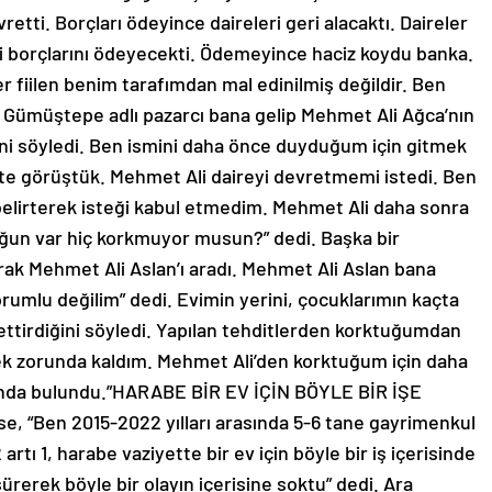
retti. Borçları ödeyince daireleri geri alacaktı. Daireler
redi borçlarını ödeyecekti. Ödemeyince haciz koydu banka.
ler fiilen benim tarafımdan mal edinilmiş değildir. Ben
 Gümüştepe adlı pazarcı bana gelip Mehmet Ali Ağca’nın
ğini söyledi. Ben ismini daha önce duyduğum için gitmek
te görüştük. Mehmet Ali daireyi devretmemi istedi. Ben
 belirterek isteği kabul etmedim. Mehmet Ali daha sonra
uğun var hiç korkmuyor musun?” dedi. Başka bir
k Mehmet Ali Aslan’ı aradı. Mehmet Ali Aslan bana
mlu değilim” dedi. Evimin yerini, çocuklarımın kaçta
p ettirdiğini söyledi. Yapılan tehditlerden korktuğumdan
k zorunda kaldım. Mehmet Ali’den korktuğum için daha
anda bulundu.”HARABE BİR EV İÇİN BÖYLE BİR İŞE
e, “Ben 2015-2022 yılları arasında 5-6 tane gayrimenkul
rtı 1, harabe vaziyette bir ev için böyle bir iş içerisinde
ürerek böyle bir olayın içerisine soktu” dedi. Ara