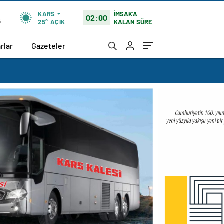
İMSAK'A
KARS
02:00
KALAN SÜRE
%
25°
AÇIK
rlar
Gazeteler