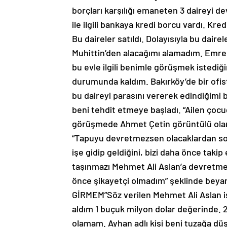
borçları karşılığı emaneten 3 daireyi dev
ile ilgili bankaya kredi borcu vardı. K
Bu daireler satıldı. Dolayısıyla bu daire
Muhittin’den alacağımı alamadım. Emre
bu evle ilgili benimle görüşmek istedi
durumunda kaldım. Bakırköy’de bir ofis
bu daireyi parasını vererek edindiğimi
beni tehdit etmeye başladı. “Ailen çoc
görüşmede Ahmet Çetin görüntülü olara
“Tapuyu devretmezsen olacaklardan soru
işe gidip geldiğini, bizi daha önce taki
taşınmazı Mehmet Ali Aslan’a devretme
önce şikayetçi olmadım” şeklinde bey
GİRMEM”Söz verilen Mehmet Ali Aslan is
aldım 1 buçuk milyon dolar değerinde. 2 a
olamam. Ayhan adlı kişi beni tuzağa düş