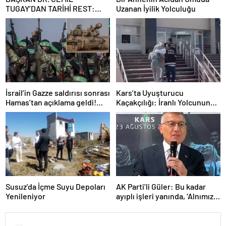
TUGAY’DAN TARİHİ REST:
Uzanan İyilik Yolculuğu
“İZMİR’İN MALINA
ÇÖKTÜRMEM, HALKIN
HAKKINI KİMSEYE
YEDİRMEM!”
İsrail’in Gazze saldırısı sonrası
Kars’ta Uyuşturucu
Hamas’tan açıklama geldi!
Kaçakçılığı: İranlı Yolcunun
ABD’yi işaret ettiler
Makatında 203 Gram
Metamfetamin Bulundu
Susuz’da İçme Suyu Depoları
AK Parti’li Güler: Bu kadar
Yenileniyor
ayıplı işleri yanında, ‘Alnımız
ak, bir leke bile yok bizde’
diyor