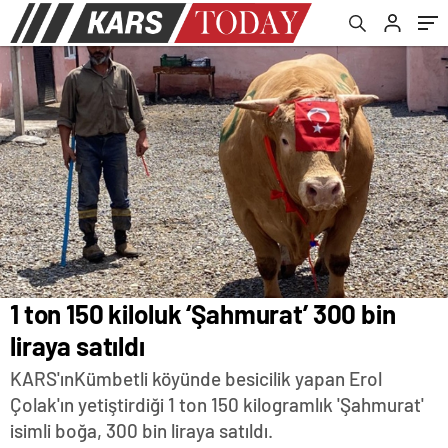
5 ülkenin elinde
1 ton 150 kiloluk ‘Şahmurat’ 300 bin
liraya satıldı
KARS'ınKümbetli köyünde besicilik yapan Erol
Çolak'ın yetiştirdiği 1 ton 150 kilogramlık 'Şahmurat'
isimli boğa, 300 bin liraya satıldı.