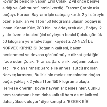
köyünde besicilik yapan Erol Çolak, 2 yıl önce besiye
aldığı ve ‘Şahmurat’ ismini verdiği Fransız Şarole ırkı
boğayı, Kurban Bayramı için satışa çıkardı. 2 yıl süreyle
özenle bakılan ve 1 ton 150 kilograma ulaşan boğayı iş
insanı Kenan Kılıç, 300 bin lira ödeyerek aldı. Boğayı 2
yıldır özenle beslediğini söyleyen besici Çolak, günlük
30 kilogram yem tükettiğini kaydetti. ANNESİ DE
NORVEÇ KIRMIZISI Boğanın kalitesi, bakımı,
beslenmesi ve devasa görünümüyle dikkat çektiğini
ifade eden Çolak, “Fransız Şarole ırkı boğanın babası
etçil ırk olan Fransız Şarole ile annesi sütçü ırk olan
Norveç kırmızısı. Bu ikisinin melezlemesinden doğan
boğa, yaklaşık 2 yılda 1 ton 150 kilograma ulaştı.
Herkese önerim; böyle hayvanlar beslesinler. Çünkü
hem randımanlı hem daha kaliteli hem de et kalitesi
daha yüksek oluyor” diye konuştu. ‘BEBEK GİBİ