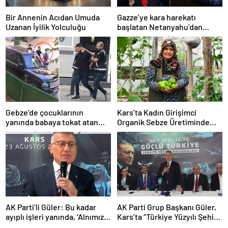
Bir Annenin Acıdan Umuda
Gazze’ye kara harekatı
Uzanan İyilik Yolculuğu
başlatan Netanyahu’dan
Erdoğan’a küstah sözler
Gebze’de çocuklarının
Kars’ta Kadın Girişimci
yanında babaya tokat atan
Organik Sebze Üretiminde
sürücü tutuklandı
Başarı Elde Etti
AK Parti’li Güler: Bu kadar
AK Parti Grup Başkanı Güler,
ayıplı işleri yanında, ‘Alnımız
Kars’ta “Türkiye Yüzyılı Şehir
ak, bir leke bile yok bizde’
Buluşmaları”nda konuştu