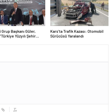
i Grup Başkanı Güler,
Kars’ta Trafik Kazası: Otomobil
“Türkiye Yüzyılı Şehir
Sürücüsü Yaralandı
aları”nda konuştu
ası