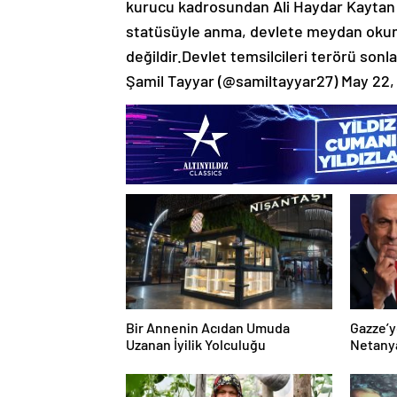
kurucu kadrosundan Ali Haydar Kaytan ve
statüsüyle anma, devlete meydan okum
değildir.Devlet temsilcileri terörü son
Şamil Tayyar (@samiltayyar27) May 22,
Bir Annenin Acıdan Umuda
Gazze’y
Uzanan İyilik Yolculuğu
Netany
sözler