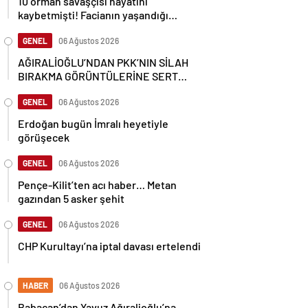
10 orman savaşçısı hayatını
kaybetmişti! Facianın yaşandığı
bölgenin görüntüleri ortaya çıktı
GENEL
06 Ağustos 2026
AĞIRALİOĞLU’NDAN PKK’NIN SİLAH
BIRAKMA GÖRÜNTÜLERİNE SERT
TEPKİ
GENEL
06 Ağustos 2026
Erdoğan bugün İmralı heyetiyle
görüşecek
GENEL
06 Ağustos 2026
Pençe-Kilit’ten acı haber… Metan
gazından 5 asker şehit
GENEL
06 Ağustos 2026
CHP Kurultayı’na iptal davası ertelendi
HABER
06 Ağustos 2026
Babacan’dan Yavuz Ağıralioğlu’na