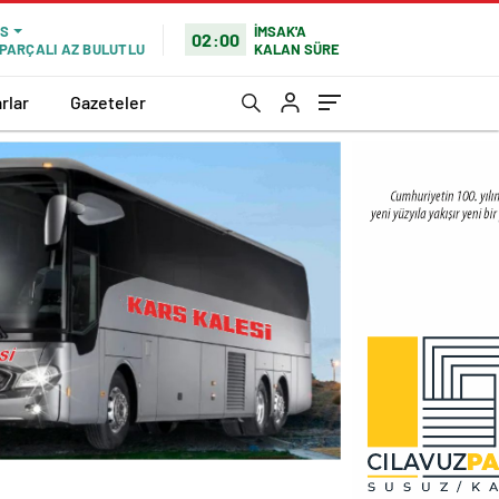
İMSAK'A
S
02:00
KALAN SÜRE
PARÇALI AZ BULUTLU
rlar
Gazeteler