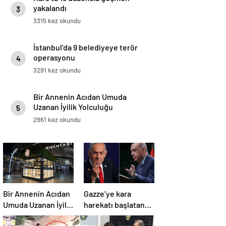
yakalandı
3
3315 kez okundu
İstanbul’da 9 belediyeye terör
operasyonu
4
3291 kez okundu
Bir Annenin Acıdan Umuda
Uzanan İyilik Yolculuğu
5
2961 kez okundu
Bir Annenin Acıdan
Gazze’ye kara
Umuda Uzanan İyilik
harekatı başlatan
Yolculuğu
Netanyahu’dan