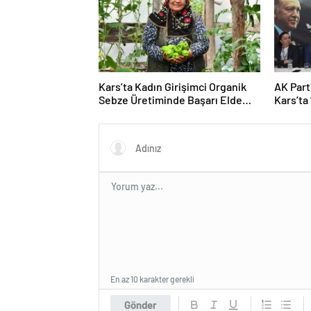
Kars’ta Kadın Girişimci Organik
AK Part
Sebze Üretiminde Başarı Elde
Kars’ta 
Etti
Buluşm
Açıklam
En az 10 karakter gerekli
Gönder