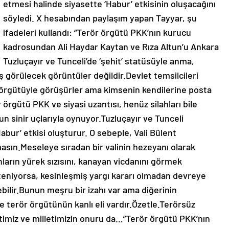
etmesi halinde siyasette ‘Habur’ etkisinin oluşacağını
söyledi. X hesabından paylaşım yapan Tayyar, şu
ifadeleri kullandı: “Terör örgütü PKK’nın kurucu
kadrosundan Ali Haydar Kaytan ve Rıza Altun’u Ankara
Tuzluçayır ve Tunceli’de ‘şehit’ statüsüyle anma,
görülecek görüntüler değildir.Devlet temsilcileri
 örgütüyle görüşürler ama kimsenin kendilerine posta
örgütü PKK ve siyasi uzantısı, henüz silahları bile
 sinir uçlarıyla oynuyor.Tuzluçayır ve Tunceli
bur’ etkisi oluşturur. O sebeple, Vali Bülent
masın.Meseleye sıradan bir valinin hezeyanı olarak
nların yürek sızısını, kanayan vicdanını görmek
teniyorsa, kesinleşmiş yargı kararı olmadan devreye
bilir.Bunun meşru bir izahı var ama diğerinin
de terör örgütünün kanlı eli vardır.Özetle.Terörsüz
timiz ve milletimizin onuru da…”Terör örgütü PKK’nın