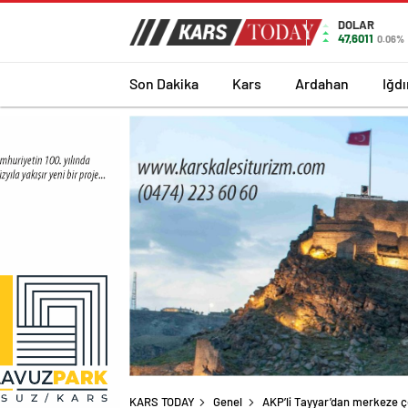
DOLAR
47,6011
0.06%
Son Dakika
Kars
Ardahan
Iğdı
KARS TODAY
Genel
AKP’li Tayyar’dan merkeze ç