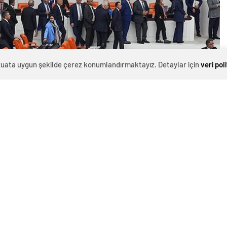
evzuata uygun şekilde çerez konumlandırmaktayız. Detaylar için
veri pol
0
News
Son Dakika Haberi… TBMM Plan ve Bütçe Komisyonu,