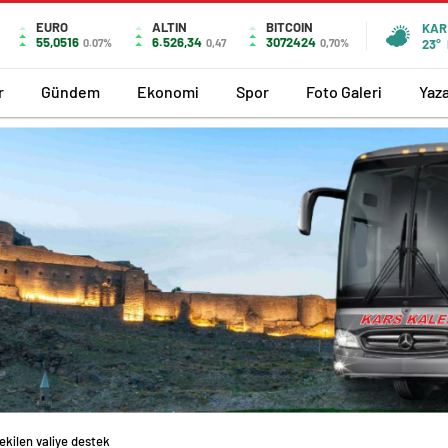
EURO
ALTIN
BITCOIN
KAR
55,0516
6.526,34
3072424
0.07%
0,47
0,70%
23°
r
Gündem
Ekonomi
Spor
Foto Galeri
Yaza
ekilen valiye destek