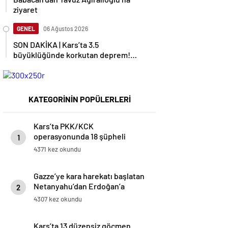
ziyaret
GENEL
06 Ağustos 2026
SON DAKİKA | Kars’ta 3.5
büyüklüğünde korkutan deprem!
AFAD duyurdu
KATEGORİNİN POPÜLERLERİ
Kars’ta PKK/KCK
operasyonunda 18 şüpheli
1
yakalandı
4371 kez okundu
Gazze’ye kara harekatı başlatan
Netanyahu’dan Erdoğan’a
2
küstah sözler
4307 kez okundu
Kars’ta 13 düzensiz göçmen