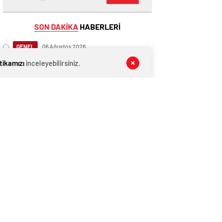
SON DAKİKA
HABERLERİ
GENEL
06 Ağustos 2026
10 orman savaşçısı hayatını
itikamızı
inceleyebilirsiniz.
kaybetmişti! Facianın yaşandığı
bölgenin görüntüleri ortaya çıktı
GENEL
06 Ağustos 2026
AĞIRALİOĞLU’NDAN PKK’NIN SİLAH
BIRAKMA GÖRÜNTÜLERİNE SERT
TEPKİ
GENEL
06 Ağustos 2026
Erdoğan bugün İmralı heyetiyle
görüşecek
GENEL
06 Ağustos 2026
Pençe-Kilit’ten acı haber… Metan
gazından 5 asker şehit