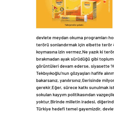
devlete meydan okuma programları hoş 
terörü sonlandırmak için elbette terör
koymasına izin vermez.Ne yazık ki terör 
bırakmadan ayak sürüdüğü gibi toplumun
görüntüleri devam ederse, siyasette ‘Ha
Tekbıyıkoğlu’nun gözyaşları hafife alın
bakarsanız, yanılırsınız.Gerisinde milyo
gerekir.Eğer, sürece katkı sunulmak is
sokulan kayyım politikasından vazgeçile
yoktur.Birinde milletin iradesi, diğerin
Türkiye hedefi temel gayemizdir, devle