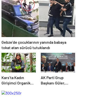
Erdoğan’a küstah
sözler
Gebze’de çocuklarının yanında babaya
tokat atan sürücü tutuklandı
Kars’ta Kadın
AK Parti Grup
Girişimci Organik
Başkanı Güler,
Sebze Üretiminde
Kars’ta “Türkiye
Başarı Elde Etti
Yüzyılı Şehir
Buluşmaları”nda
konuştu Açıklaması