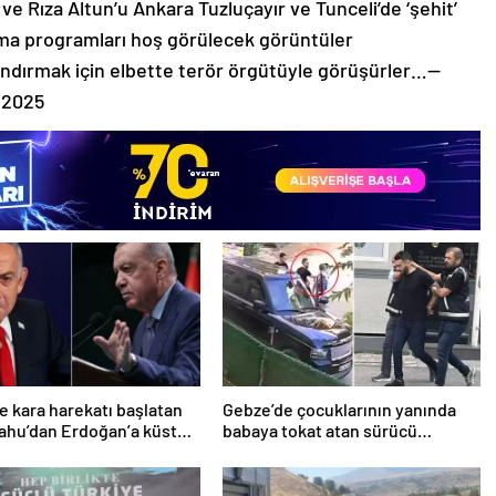
 Rıza Altun’u Ankara Tuzluçayır ve Tunceli’de ‘şehit’
a programları hoş görülecek görüntüler
landırmak için elbette terör örgütüyle görüşürler…—
 2025
e kara harekatı başlatan
Gebze’de çocuklarının yanında
ahu’dan Erdoğan’a küstah
babaya tokat atan sürücü
tutuklandı