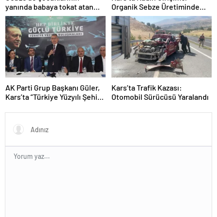
yanında babaya tokat atan
Organik Sebze Üretiminde
sürücü tutuklandı
Başarı Elde Etti
AK Parti Grup Başkanı Güler,
Kars’ta Trafik Kazası:
Kars’ta “Türkiye Yüzyılı Şehir
Otomobil Sürücüsü Yaralandı
Buluşmaları”nda konuştu
Açıklaması