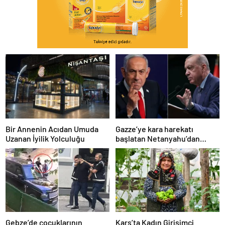
Bir Annenin Acıdan Umuda
Gazze’ye kara harekatı
Uzanan İyilik Yolculuğu
başlatan Netanyahu’dan
Erdoğan’a küstah sözler
Gebze’de çocuklarının
Kars’ta Kadın Girişimci