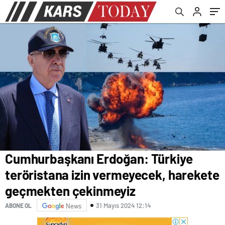
geçmekten çekinmeyiz
senaryosu
Cumhurbaşkanı Erdoğan: Türkiye
teröristana izin vermeyecek, harekete
geçmekten çekinmeyiz
31 Mayıs 2024 12:14
ABONE OL
News