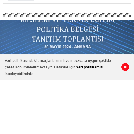
Veri politikasındaki amaçlarla sınırlı ve mevzuata uygun şekilde
çerez konumlandırmaktayız. Detaylar için
veri politikamızı
0
0
0
0
inceleyebilirsiniz.
Cumhurbaşkanı Yardımcısı Yılmaz:
Hem yaşlı hem yoksulsanız bu tam bir
felaket senaryosu
31 Mayıs 2024 12:14
ABONE OL
News