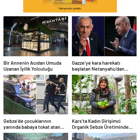
Bir Annenin Acıdan Umuda
Gazze’ye kara harekatı
Uzanan İyilik Yolculuğu
başlatan Netanyahu’dan
Erdoğan’a küstah sözler
Gebze’de çocuklarının
Kars’ta Kadın Girişimci
yanında babaya tokat atan
Organik Sebze Üretiminde
sürücü tutuklandı
Başarı Elde Etti