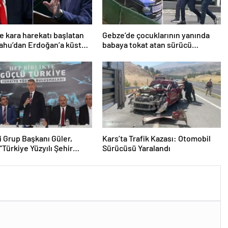
e kara harekatı başlatan
Gebze’de çocuklarının yanında
ahu’dan Erdoğan’a küstah
babaya tokat atan sürücü
tutuklandı
i Grup Başkanı Güler,
Kars’ta Trafik Kazası: Otomobil
“Türkiye Yüzyılı Şehir
Sürücüsü Yaralandı
aları”nda konuştu
ası