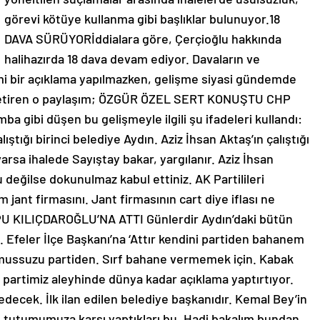
görevi kötüye kullanma gibi başlıklar bulunuyor.18
DAVA SÜRÜYORİddialara göre, Çerçioğlu hakkında
halihazırda 18 dava devam ediyor. Davaların ve
smi bir açıklama yapılmazken, gelişme siyasi gündemde
 getiren o paylaşım; ÖZGÜR ÖZEL SERT KONUŞTU CHP
ba gibi düşen bu gelişmeyle ilgili şu ifadeleri kullandı:
ıştığı birinci belediye Aydın. Aziz İhsan Aktaş’ın çalıştığı
varsa ihalede Sayıştay bakar, yargılanır. Aziz İhsan
lu değilse dokunulmaz kabul ettiniz. AK Partilileri
m jant firmasını. Jant firmasının cart diye iflası ne
U KILIÇDAROĞLU’NA ATTI Günlerdir Aydın’daki bütün
 Efeler İlçe Başkanı’na ‘Attır kendini partiden bahanem
namussuzu partiden. Sırf bahane vermemek için. Kabak
a partimiz aleyhinde dünya kadar açıklama yaptırtıyor.
edecek. İlk ilan edilen belediye başkanıdır. Kemal Bey’in
tutumumuza karşı yaptıkları bu. Hadi bakalım bundan