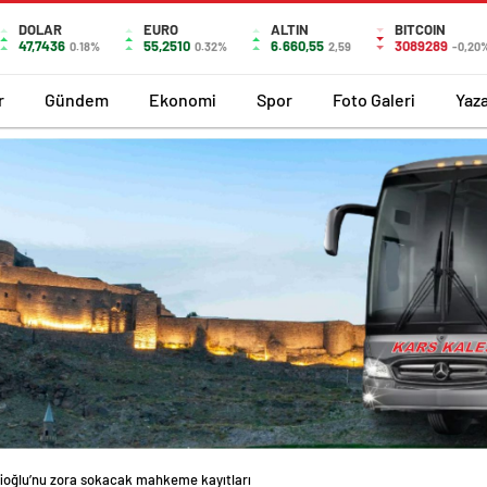
DOLAR
EURO
ALTIN
BITCOIN
47,7436
55,2510
6.660,55
3089289
0.18%
0.32%
2,59
-0,20
r
Gündem
Ekonomi
Spor
Foto Galeri
Yaza
oğlu’nu zora sokacak mahkeme kayıtları