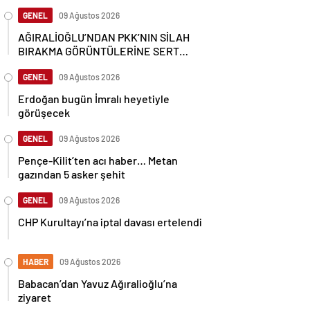
bölgenin görüntüleri ortaya çıktı
GENEL
09 Ağustos 2026
AĞIRALİOĞLU’NDAN PKK’NIN SİLAH
BIRAKMA GÖRÜNTÜLERİNE SERT
TEPKİ
GENEL
09 Ağustos 2026
Erdoğan bugün İmralı heyetiyle
görüşecek
GENEL
09 Ağustos 2026
Pençe-Kilit’ten acı haber… Metan
gazından 5 asker şehit
GENEL
09 Ağustos 2026
CHP Kurultayı’na iptal davası ertelendi
HABER
09 Ağustos 2026
Babacan’dan Yavuz Ağıralioğlu’na
ziyaret