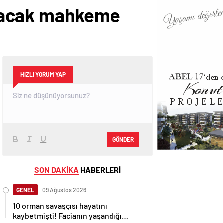
okacak mahkeme
HIZLI YORUM YAP
GÖNDER
SON DAKİKA
HABERLERİ
GENEL
09 Ağustos 2026
10 orman savaşçısı hayatını
kaybetmişti! Facianın yaşandığı