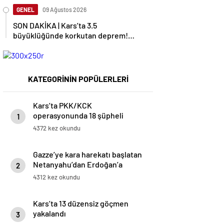
GENEL
09 Ağustos 2026
SON DAKİKA | Kars’ta 3.5
büyüklüğünde korkutan deprem!
AFAD duyurdu
KATEGORİNİN POPÜLERLERİ
Kars’ta PKK/KCK
operasyonunda 18 şüpheli
1
yakalandı
4372 kez okundu
Gazze’ye kara harekatı başlatan
Netanyahu’dan Erdoğan’a
2
küstah sözler
4312 kez okundu
Kars’ta 13 düzensiz göçmen
yakalandı
3