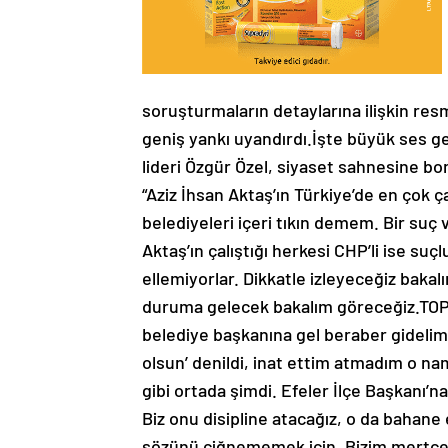
soruşturmaların detaylarına ilişkin re
geniş yankı uyandırdı.İşte büyük ses
lideri Özgür Özel, siyaset sahnesine bom
“Aziz İhsan Aktaş’ın Türkiye’de en çok çal
belediyeleri içeri tıkın demem. Bir suç 
Aktaş’ın çalıştığı herkesi CHP’li ise suç
ellemiyorlar. Dikkatle izleyeceğiz bakalı
duruma gelecek bakalım göreceğiz.TOP
belediye başkanına gel beraber gidelim.
olsun’ denildi, inat ettim atmadım o 
gibi ortada şimdi. Efeler İlçe Başkanı’n
Biz onu disipline atacağız, o da bahane 
sözünü çiğnememek için. Bizim mertçe 