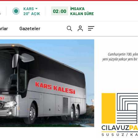
İMSAK'A
KARS
02:00
KALAN SÜRE
%
20°
AÇIK
rlar
Gazeteler