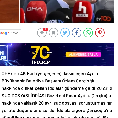
0
News
CHP’den AK Parti’ye geçeceği kesinleşen Aydın
Büyükşehir Belediye Başkanı Özlem Çerçioğlu
hakkında dikkat çeken iddialar gündeme geldi.20 AYRI
SUÇ DOSYASI İDDİASI Gazeteci Pınar Aydın, Çerçioğlu
hakkında yaklaşık 20 ayrı suç dosyası soruşturmasının
yürütüldüğünü öne sürdü. İddialara göre Çerçioğlu’na
yöneltilen suçlamalar arasında ihalelerde usulsüzlük,