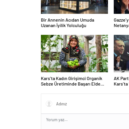
Bir Annenin Acıdan Umuda
Gazze’y
Uzanan İyilik Yolculuğu
Netany
sözler
Kars’ta Kadın Girişimci Organik
AK Part
Sebze Üretiminde Başarı Elde
Kars’ta 
Etti
Buluşm
Açıklam