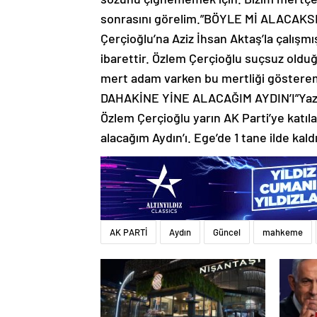
sonrasını görelim.”BÖYLE Mİ ALACAKSI
Çerçioğlu’na Aziz İhsan Aktaş’la çalışmış
ibarettir. Özlem Çerçioğlu suçsuz olduğ
mert adam varken bu mertliği gösterem
DAHAKİNE YİNE ALACAĞIM AYDIN’I”Yazıklar
Özlem Çerçioğlu yarın AK Parti’ye katıl
alacağım Aydın’ı. Ege’de 1 tane ilde kal
AK PARTİ
Aydın
Güncel
mahkeme