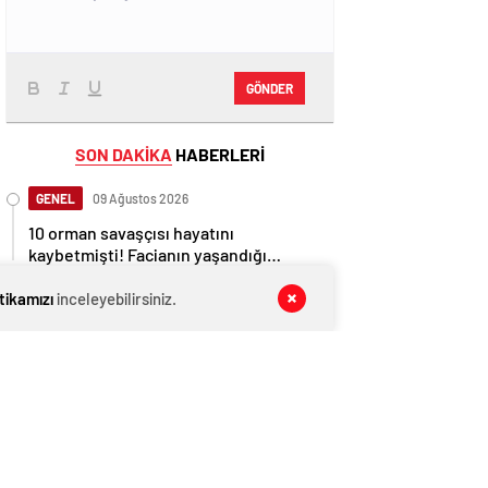
GÖNDER
SON DAKİKA
HABERLERİ
GENEL
09 Ağustos 2026
10 orman savaşçısı hayatını
kaybetmişti! Facianın yaşandığı
bölgenin görüntüleri ortaya çıktı
GENEL
09 Ağustos 2026
itikamızı
inceleyebilirsiniz.
AĞIRALİOĞLU’NDAN PKK’NIN SİLAH
BIRAKMA GÖRÜNTÜLERİNE SERT
TEPKİ
GENEL
09 Ağustos 2026
Erdoğan bugün İmralı heyetiyle
görüşecek