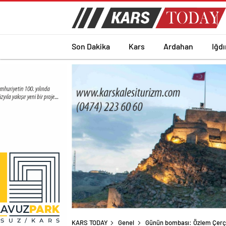
Son Dakika
Kars
Ardahan
Iğdı
KARS TODAY
Genel
Günün bombası: Özlem Çerçi