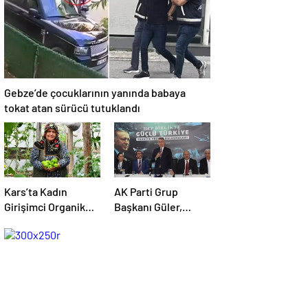
Gebze’de çocuklarının yanında babaya
tokat atan sürücü tutuklandı
Kars’ta Kadın
AK Parti Grup
Girişimci Organik
Başkanı Güler,
Sebze Üretiminde
Kars’ta “Türkiye
Başarı Elde Etti
Yüzyılı Şehir
Buluşmaları”nda
konuştu Açıklaması