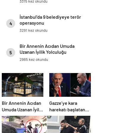
3315 kez okundu
İstanbul’da 9 belediyeye terör
operasyonu
4
3291 kez okundu
Bir Annenin Acıdan Umuda
Uzanan İyilik Yolculuğu
5
2965 kez okundu
Bir Annenin Acıdan
Gazze’ye kara
Umuda Uzanan İyilik
harekatı başlatan
Yolculuğu
Netanyahu’dan
Erdoğan’a küstah
sözler