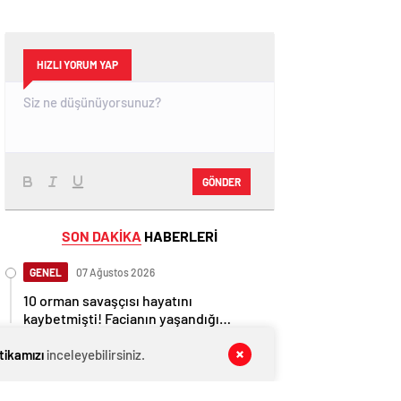
HIZLI YORUM YAP
GÖNDER
SON DAKİKA
HABERLERİ
GENEL
07 Ağustos 2026
10 orman savaşçısı hayatını
kaybetmişti! Facianın yaşandığı
bölgenin görüntüleri ortaya çıktı
GENEL
07 Ağustos 2026
itikamızı
inceleyebilirsiniz.
AĞIRALİOĞLU’NDAN PKK’NIN SİLAH
BIRAKMA GÖRÜNTÜLERİNE SERT