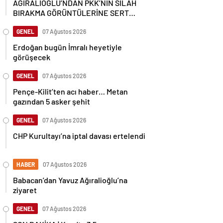
AĞIRALİOĞLU’NDAN PKK’NIN SİLAH
BIRAKMA GÖRÜNTÜLERİNE SERT
TEPKİ
GENEL
07 Ağustos 2026
Erdoğan bugün İmralı heyetiyle
görüşecek
GENEL
07 Ağustos 2026
Pençe-Kilit’ten acı haber… Metan
gazından 5 asker şehit
GENEL
07 Ağustos 2026
CHP Kurultayı’na iptal davası ertelendi
HABER
07 Ağustos 2026
Babacan’dan Yavuz Ağıralioğlu’na
ziyaret
GENEL
07 Ağustos 2026