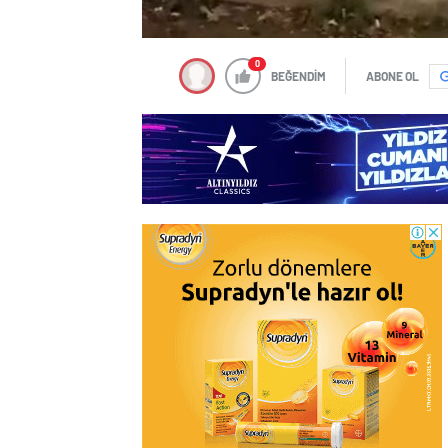
0
BEĞENDİM
ABONE OL