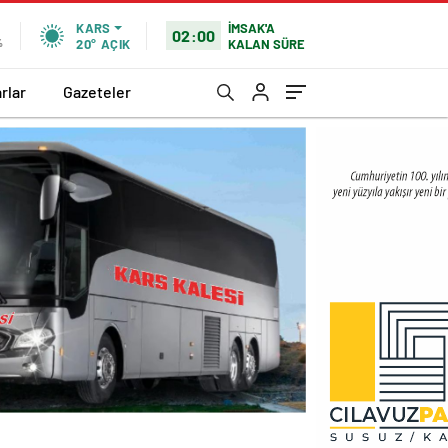
İMSAK'A
KARS
02:00
KALAN SÜRE
%
20°
AÇIK
rlar
Gazeteler