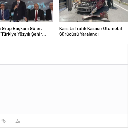
i Grup Başkanı Güler,
Kars’ta Trafik Kazası: Otomobil
“Türkiye Yüzyılı Şehir
Sürücüsü Yaralandı
aları”nda konuştu
ası