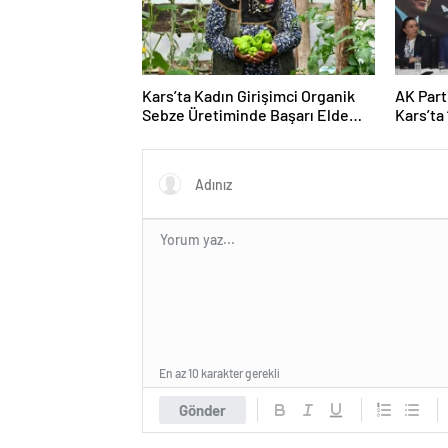
Kars’ta Kadın Girişimci Organik
AK Part
Sebze Üretiminde Başarı Elde
Kars’ta 
Etti
Buluşm
Açıklam
En az 10 karakter gerekli
Gönder