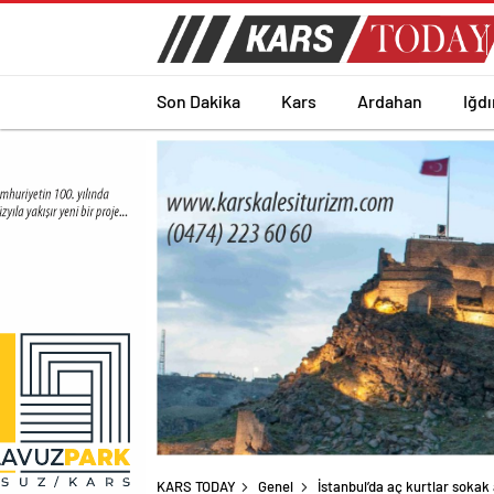
Son Dakika
Kars
Ardahan
Iğdı
KARS TODAY
Genel
İstanbul’da aç kurtlar sokak