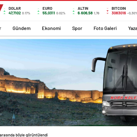
DOLAR
EURO
ALTIN
BITCOIN
47,7102
55,0311
6.606,58
3083016
0.17%
0.02%
1,76
-0,30
r
Gündem
Ekonomi
Spor
Foto Galeri
Yaza
 arasında böyle görüntülendi