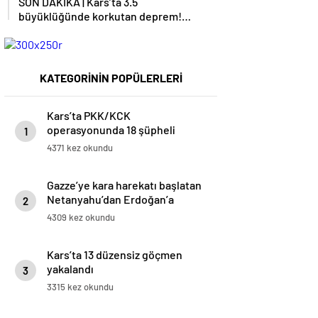
SON DAKİKA | Kars’ta 3.5
büyüklüğünde korkutan deprem!
AFAD duyurdu
KATEGORİNİN POPÜLERLERİ
Kars’ta PKK/KCK
operasyonunda 18 şüpheli
1
yakalandı
4371 kez okundu
Gazze’ye kara harekatı başlatan
Netanyahu’dan Erdoğan’a
2
küstah sözler
4309 kez okundu
Kars’ta 13 düzensiz göçmen
yakalandı
3
3315 kez okundu