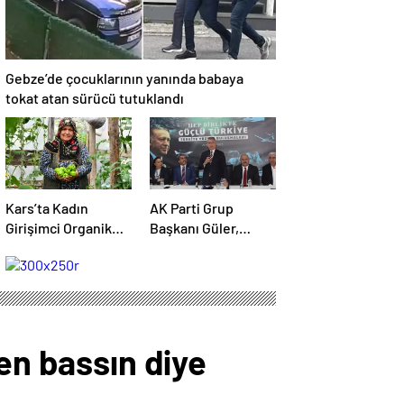
Gebze’de çocuklarının yanında babaya
tokat atan sürücü tutuklandı
Kars’ta Kadın
AK Parti Grup
Girişimci Organik
Başkanı Güler,
Sebze Üretiminde
Kars’ta “Türkiye
Başarı Elde Etti
Yüzyılı Şehir
Buluşmaları”nda
konuştu Açıklaması
en bassın diye