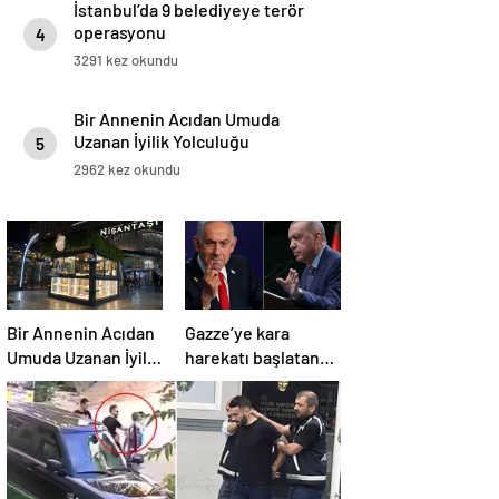
İstanbul’da 9 belediyeye terör
operasyonu
4
3291 kez okundu
Bir Annenin Acıdan Umuda
Uzanan İyilik Yolculuğu
5
2962 kez okundu
Bir Annenin Acıdan
Gazze’ye kara
Umuda Uzanan İyilik
harekatı başlatan
Yolculuğu
Netanyahu’dan
Erdoğan’a küstah
sözler