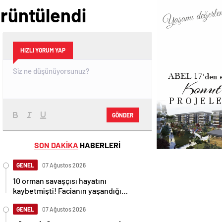
örüntülendi
HIZLI YORUM YAP
GÖNDER
SON DAKİKA
HABERLERİ
GENEL
07 Ağustos 2026
10 orman savaşçısı hayatını
kaybetmişti! Facianın yaşandığı
bölgenin görüntüleri ortaya çıktı
GENEL
07 Ağustos 2026