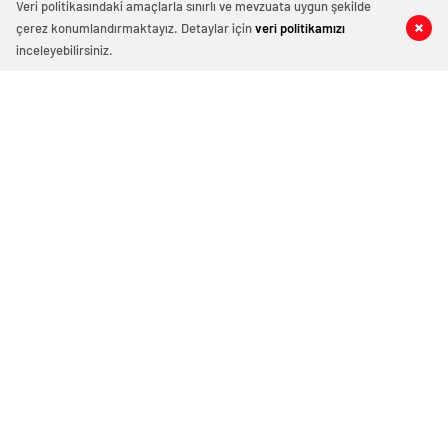
Veri politikasındaki amaçlarla sınırlı ve mevzuata uygun şekilde
çerez konumlandırmaktayız. Detaylar için
veri politikamızı
0
0
0
0
inceleyebilirsiniz.
İstanbul trafiğinde eğitim dönemi
yoğunluğu
İlk ve orta öğretimlerin bir haftalık ara tatilinin
ardından, sabahın erken saatlerinde İstanbul'da
trafik yoğunluğu oluştu. İBB'nin yoğunluk haritasına
göre...
20 Kasım 2023 15:00
ABONE OL
News