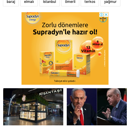
baraj
elmalı
İstanbul
ömerli
terkos
yağmur