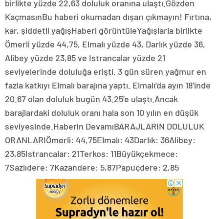
birlikte yüzde 22,63 doluluk oranına ulaştı.Gözden
KaçmasınBu haberi okumadan dışarı çıkmayın! Fırtına,
kar, şiddetli yağışHaberi görüntüleYağışlarla birlikte
Ömerli yüzde 44,75, Elmalı yüzde 43, Darlık yüzde 36,
Alibey yüzde 23,85 ve Istrancalar yüzde 21
seviyelerinde doluluğa erişti. 3 gün süren yağmur en
fazla katkıyı Elmalı barajına yaptı. Elmalı’da ayın 18’inde
20.67 olan doluluk bugün 43.25’e ulaştı.Ancak
barajlardaki doluluk oranı hala son 10 yılın en düşük
seviyesinde.Haberin DevamıBARAJLARIN DOLULUK
ORANLARIÖmerli: 44,75Elmalı: 43Darlık: 36Alibey:
23,85Istrancalar: 21Terkos: 11Büyükçekmece:
7Sazlıdere: 7Kazandere: 5,87Papuçdere: 2,85