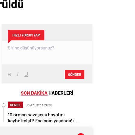
rüldü
HIZLI YORUM YAP
GÖNDER
SON DAKİKA
HABERLERİ
GENEL
08 Ağustos 2026
10 orman savaşçısı hayatını
kaybetmişti! Facianın yaşandığı
bölgenin görüntüleri ortaya çıktı
GENEL
08 Ağustos 2026