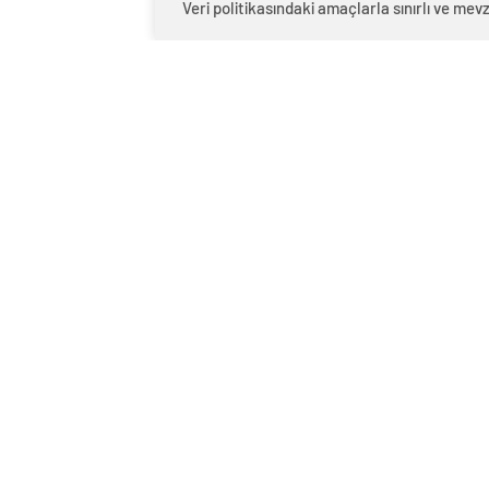
Veri politikasındaki amaçlarla sınırlı ve m
0
BEĞENDİM
ABONE OL