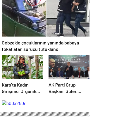
Gebze’de çocuklarının yanında babaya
tokat atan sürücü tutuklandı
Kars’ta Kadın
AK Parti Grup
Girişimci Organik
Başkanı Güler,
Sebze Üretiminde
Kars’ta “Türkiye
Başarı Elde Etti
Yüzyılı Şehir
Buluşmaları”nda
konuştu Açıklaması