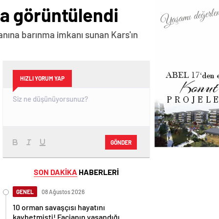
nda görüntülendi
vanına barınma imkanı sunan Kars'ın
HIZLI YORUM YAP
GÖNDER
SON DAKİKA
HABERLERİ
GENEL
08 Ağustos 2026
10 orman savaşçısı hayatını
kaybetmişti! Facianın yaşandığı