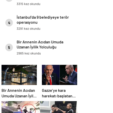
3315 kez okundu
İstanbul’da 9 belediyeye terör
operasyonu
4
3291 kez okundu
Bir Annenin Acıdan Umuda
Uzanan İyilik Yolculuğu
5
2965 kez okundu
Bir Annenin Acıdan
Gazze’ye kara
Umuda Uzanan İyilik
harekatı başlatan
Yolculuğu
Netanyahu’dan
Erdoğan’a küstah
sözler