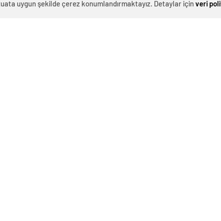
evzuata uygun şekilde çerez konumlandırmaktayız. Detaylar için
veri pol
0
News
Kars’ın Digor ilçesinde yolcu otobüsünde çıkan yangın
söndürüldü. Digor-Dağpınar kara yolunda seyir
halindeki İbrahim Uncu yönetimindeki 76 AZ 434 plakalı
yolcu otobüsünün motor kısmında Saklıca virajı
mevkisinde yangın çıktı. Durumu fark eden sürücü,
aracı yol kenarına çekip yolcuları tahliye etti. Yangın,
sürücü ile yolcuların müdahalesiyle büyümeden
söndürüldü. Yangın sırasında fenalaşan bir yolcu ise