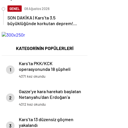
GENEL
08 Ağustos 2026
SON DAKİKA | Kars’ta 3.5
büyüklüğünde korkutan deprem!
AFAD duyurdu
KATEGORİNİN POPÜLERLERİ
Kars’ta PKK/KCK
operasyonunda 18 şüpheli
1
yakalandı
4371 kez okundu
Gazze’ye kara harekatı başlatan
Netanyahu’dan Erdoğan’a
2
küstah sözler
4312 kez okundu
Kars’ta 13 düzensiz göçmen
yakalandı
3