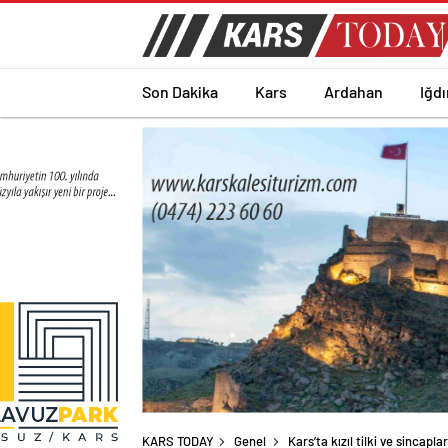
Son Dakika
Kars
Ardahan
Iğdı
KARS TODAY
Genel
Kars’ta kızıl tilki ve sincap