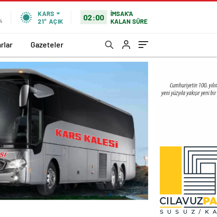
İMSAK'A
KARS
02:00
KALAN SÜRE
0%
21°
AÇIK
rlar
Gazeteler