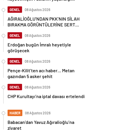
bölgenin görüntüleri ortaya çıktı
GENEL
08 Ağustos 2026
AĞIRALİOĞLU’NDAN PKK’NIN SİLAH
BIRAKMA GÖRÜNTÜLERİNE SERT
TEPKİ
GENEL
08 Ağustos 2026
Erdoğan bugün İmralı heyetiyle
görüşecek
GENEL
08 Ağustos 2026
Pençe-Kilit’ten acı haber… Metan
gazından 5 asker şehit
GENEL
08 Ağustos 2026
CHP Kurultayı’na iptal davası ertelendi
HABER
08 Ağustos 2026
Babacan’dan Yavuz Ağıralioğlu’na
ziyaret