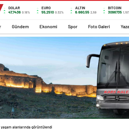
DOLAR
EURO
ALTIN
BITCOIN
47,7436
55,2510
6.660,55
3096735
0.18%
0.32%
2,59
1,1
r
Gündem
Ekonomi
Spor
Foto Galeri
Yaza
lar yaşam alanlarında görüntülendi