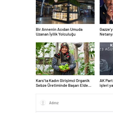
Bir Annenin Acıdan Umuda
Gazze’y
Uzanan İyilik Yolculuğu
Netany
sözler
Kars’ta Kadın Girişimci Organik
AK Parti
Sebze Üretiminde Başarı Elde
işleri y
Etti
bile yok