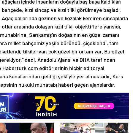
ağaçları içinde insanların doğayla baş başa kaldıkları
bahçede, kızıl sincap ve kızıl tilki görülmeye başladı.
Ağaç dallarında gezinen ve kozalak kemiren sincaplarla
otlar arasında dolaşan kızıl tilki, objektiflere yansıdı.
 muhabirine, Sarıkamış’ın doğasının en güzel zamanı
ra millet bahçemiz yeşile büründü, çiçeklendi, tam
tlendi, tilkiler var, çok güzel bir ortam var. Bu güzel
erekiyor.” dedi. Anadolu Ajansı ve DHA tarafından
 Haberturk.com editörlerinin hiçbir editoryal
s kanallarından geldiği şekliyle yer almaktadır. Kars
hepsinin hukuki muhatabı haberi geçen ajanslardır.