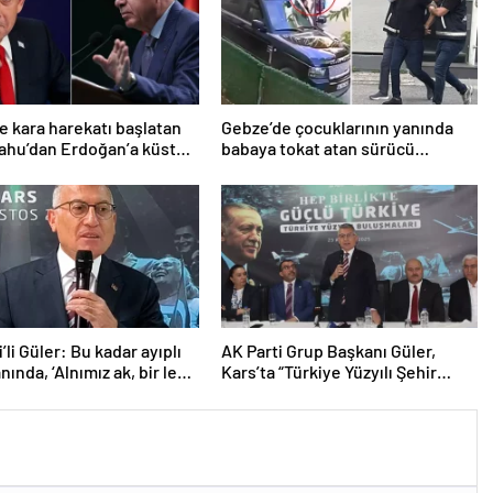
e kara harekatı başlatan
Gebze’de çocuklarının yanında
ahu’dan Erdoğan’a küstah
babaya tokat atan sürücü
tutuklandı
’li Güler: Bu kadar ayıplı
AK Parti Grup Başkanı Güler,
anında, ‘Alnımız ak, bir leke
Kars’ta “Türkiye Yüzyılı Şehir
 bizde’ diyor
Buluşmaları”nda konuştu
Açıklaması