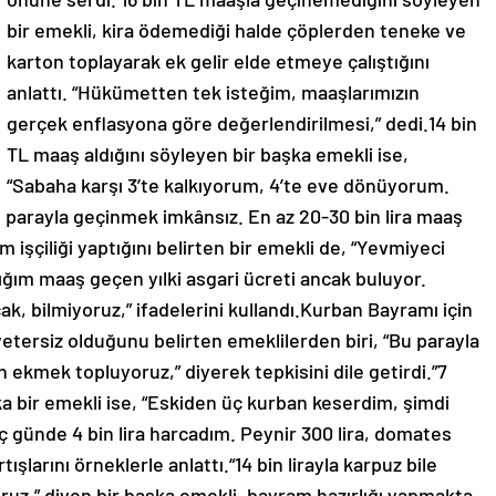
bir emekli, kira ödemediği halde çöplerden teneke ve
karton toplayarak ek gelir elde etmeye çalıştığını
anlattı. “Hükümetten tek isteğim, maaşlarımızın
gerçek enflasyona göre değerlendirilmesi,” dedi.14 bin
TL maaş aldığını söyleyen bir başka emekli ise,
“Sabaha karşı 3’te kalkıyorum, 4’te eve dönüyorum.
parayla geçinmek imkânsız. En az 20-30 bin lira maaş
 işçiliği yaptığını belirten bir emekli de, “Yevmiyeci
ığım maaş geçen yılki asgari ücreti ancak buluyor.
k, bilmiyoruz,” ifadelerini kullandı.Kurban Bayramı için
yetersiz olduğunu belirten emeklilerden biri, “Bu parayla
 ekmek topluyoruz,” diyerek tepkisini dile getirdi.”7
bir emekli ise, “Eskiden üç kurban keserdim, şimdi
 üç günde 4 bin lira harcadım. Peynir 300 lira, domates
tışlarını örneklerle anlattı.“14 bin lirayla karpuz bile
oruz,” diyen bir başka emekli, bayram hazırlığı yapmakta