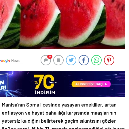
0
News
Manisa’nın Soma ilçesinde yaşayan emekliler, artan
enflasyon ve hayat pahalılığı karşısında maaşlarının
yetersiz kaldığını belirterek geçim sıkıntısını gözler
önüne serdi. 16 bin TL maaşla geçinemediğini söyleyen