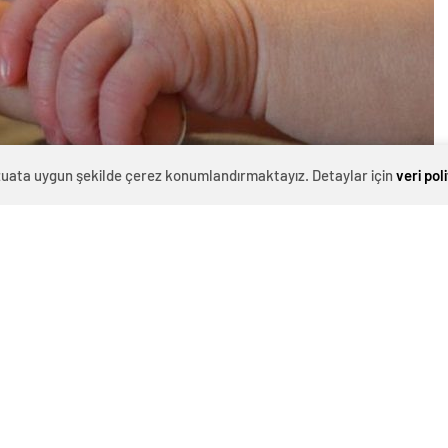
evzuata uygun şekilde çerez konumlandırmaktayız. Detaylar için
veri pol
0
News