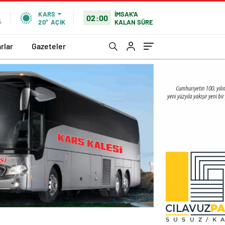
İMSAK'A
KARS
02:00
KALAN SÜRE
%
20°
AÇIK
rlar
Gazeteler