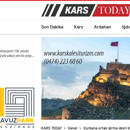
Son Dakika
Kars
Ardahan
Iğdı
KARS TODAY
Genel
Kurbana ortak girme devri bitt