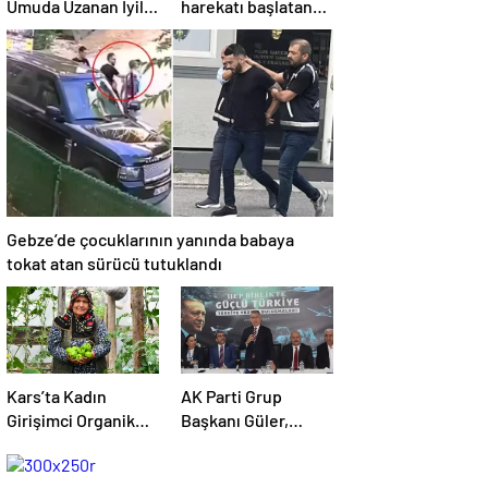
Umuda Uzanan İyilik
harekatı başlatan
Yolculuğu
Netanyahu’dan
Erdoğan’a küstah
sözler
Gebze’de çocuklarının yanında babaya
tokat atan sürücü tutuklandı
Kars’ta Kadın
AK Parti Grup
Girişimci Organik
Başkanı Güler,
Sebze Üretiminde
Kars’ta “Türkiye
Başarı Elde Etti
Yüzyılı Şehir