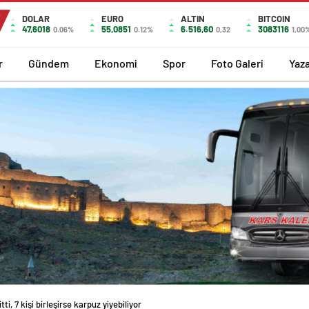
DOLAR
EURO
ALTIN
BITCOIN
47,6018
55,0851
6.516,60
3083116
0.06%
0.12%
0,32
1,00
r
Gündem
Ekonomi
Spor
Foto Galeri
Yaza
i, 7 kişi birleşirse karpuz yiyebiliyor