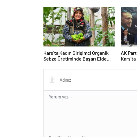
sözler
Kars’ta Kadın Girişimci Organik
AK Part
Sebze Üretiminde Başarı Elde
Kars’ta 
Etti
Buluşm
Açıklam