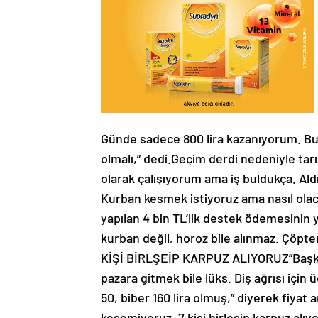
Günde sadece 800 lira kazanıyorum. Bu 
olmalı,” dedi.Geçim derdi nedeniyle tarım
olarak çalışıyorum ama iş buldukça. Ald
Kurban kesmek istiyoruz ama nasıl olaca
yapılan 4 bin TL’lik destek ödemesinin 
kurban değil, horoz bile alınmaz. Çöpten
KİŞİ BİRLŞEİP KARPUZ ALIYORUZ”Başka 
pazara gitmek bile lüks. Diş ağrısı için
50, biber 160 lira olmuş,” diyerek fiyat ar
kesemiyoruz. 7 kişi birleşip karpuz alıy