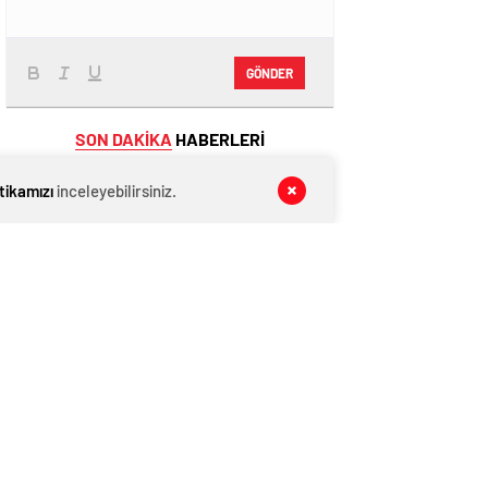
GÖNDER
SON DAKİKA
HABERLERİ
GENEL
06 Ağustos 2026
itikamızı
inceleyebilirsiniz.
10 orman savaşçısı hayatını
kaybetmişti! Facianın yaşandığı
bölgenin görüntüleri ortaya çıktı
GENEL
06 Ağustos 2026
AĞIRALİOĞLU’NDAN PKK’NIN SİLAH
BIRAKMA GÖRÜNTÜLERİNE SERT
TEPKİ
GENEL
06 Ağustos 2026
Erdoğan bugün İmralı heyetiyle
görüşecek
GENEL
06 Ağustos 2026