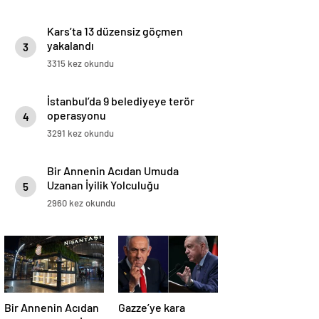
Kars’ta 13 düzensiz göçmen
yakalandı
3
3315 kez okundu
İstanbul’da 9 belediyeye terör
operasyonu
4
3291 kez okundu
Bir Annenin Acıdan Umuda
Uzanan İyilik Yolculuğu
5
2960 kez okundu
Bir Annenin Acıdan
Gazze’ye kara