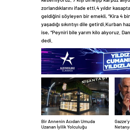
zorlandıklarını ifade etti.4 yıldır kasap
geldiğini söyleyen bir emekli, “Kira 4 bi
yaşadığı sıkıntıyı dile getirdi.Kurban ha
ise, “Peyniri bile yarım kilo alıyoruz.
dedi.
Bir Annenin Acıdan Umuda
Gazze’y
Uzanan İyilik Yolculuğu
Netany