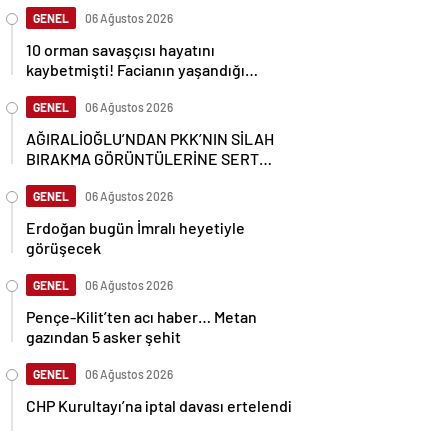
GENEL
06 Ağustos 2026
10 orman savaşçısı hayatını
kaybetmişti! Facianın yaşandığı
bölgenin görüntüleri ortaya çıktı
GENEL
06 Ağustos 2026
AĞIRALİOĞLU’NDAN PKK’NIN SİLAH
BIRAKMA GÖRÜNTÜLERİNE SERT
TEPKİ
GENEL
06 Ağustos 2026
Erdoğan bugün İmralı heyetiyle
görüşecek
GENEL
06 Ağustos 2026
Pençe-Kilit’ten acı haber… Metan
gazından 5 asker şehit
GENEL
06 Ağustos 2026
CHP Kurultayı’na iptal davası ertelendi