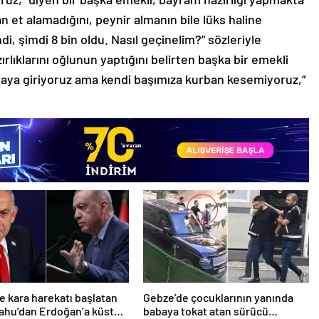
tan et alamadığını, peynir almanın bile lüks haline
ndi, şimdi 8 bin oldu. Nasıl geçinelim?” sözleriyle
zırlıklarını oğlunun yaptığını belirten başka bir emekli
 Danaya giriyoruz ama kendi başımıza kurban kesemiyoruz,”
e kara harekatı başlatan
Gebze’de çocuklarının yanında
ahu’dan Erdoğan’a küstah
babaya tokat atan sürücü