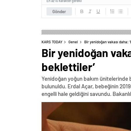
En az 10 karakter gerekli
Gönder
KARS TODAY
Genel
Bir yenidoğan vakası daha: ‘
Bir yenidoğan vak
beklettiler’
Yenidoğan yoğun bakım ünitelerinde b
bulunuldu. Erdal Açar, bebeğinin 201
engelli hale geldiğini savundu. Bakanlı