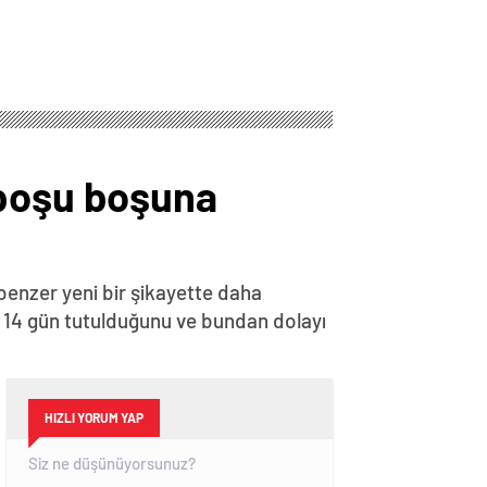
Buluşmaları”nda
konuştu Açıklaması
 boşu boşuna
benzer yeni bir şikayette daha
 14 gün tutulduğunu ve bundan dolayı
HIZLI YORUM YAP