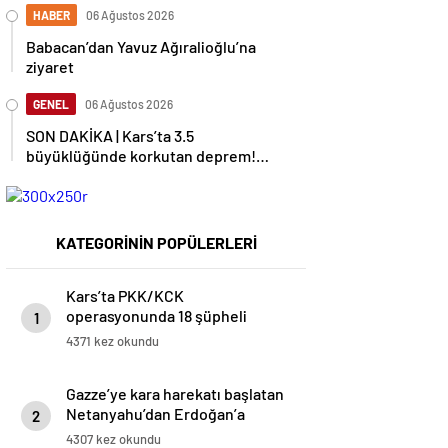
HABER
06 Ağustos 2026
Babacan’dan Yavuz Ağıralioğlu’na
ziyaret
GENEL
06 Ağustos 2026
SON DAKİKA | Kars’ta 3.5
büyüklüğünde korkutan deprem!
AFAD duyurdu
KATEGORİNİN POPÜLERLERİ
Kars’ta PKK/KCK
operasyonunda 18 şüpheli
1
yakalandı
4371 kez okundu
Gazze’ye kara harekatı başlatan
Netanyahu’dan Erdoğan’a
2
küstah sözler
4307 kez okundu