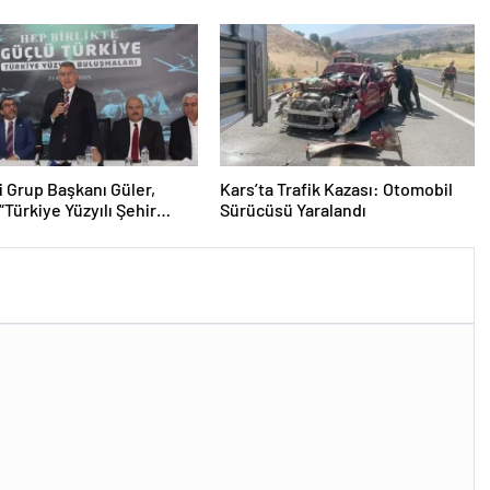
tutuklandı
i Grup Başkanı Güler,
Kars’ta Trafik Kazası: Otomobil
“Türkiye Yüzyılı Şehir
Sürücüsü Yaralandı
aları”nda konuştu
ası