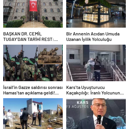
BAŞKAN DR. CEMİL
Bir Annenin Acıdan Umuda
TUGAY’DAN TARİHİ REST:
Uzanan İyilik Yolculuğu
“İZMİR’İN MALINA
ÇÖKTÜRMEM, HALKIN
HAKKINI KİMSEYE
YEDİRMEM!”
İsrail’in Gazze saldırısı sonrası
Kars’ta Uyuşturucu
Hamas’tan açıklama geldi!
Kaçakçılığı: İranlı Yolcunun
ABD’yi işaret ettiler
Makatında 203 Gram
Metamfetamin Bulundu