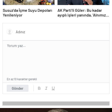
Susuz’da İçme Suyu Depoları
AK Parti’li Güler: Bu kadar
Yenileniyor
ayıplı işleri yanında, ‘Alnımız
ak, bir leke bile yok bizde’
diyor
En az 10 karakter gerekli
Gönder